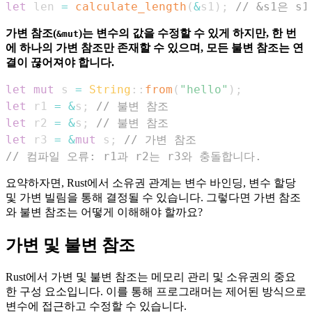
let
 len 
=
calculate_length
(
&
s1
)
;
// &s1은 
가변 참조(
)는 변수의 값을 수정할 수 있게 하지만, 한 번
&mut
에 하나의 가변 참조만 존재할 수 있으며, 모든 불변 참조는 연
결이 끊어져야 합니다.
let
mut
 s 
=
String
::
from
(
"hello"
)
;
let
 r1 
=
&
s
;
// 불변 참조
let
 r2 
=
&
s
;
// 불변 참조
let
 r3 
=
&
mut
 s
;
// 가변 참조
// 컴파일 오류: r1과 r2는 r3와 충돌합니다.
요약하자면, Rust에서 소유권 관계는 변수 바인딩, 변수 할당
및 가변 빌림을 통해 결정될 수 있습니다. 그렇다면 가변 참조
와 불변 참조는 어떻게 이해해야 할까요?
가변 및 불변 참조
Rust에서 가변 및 불변 참조는 메모리 관리 및 소유권의 중요
한 구성 요소입니다. 이를 통해 프로그래머는 제어된 방식으로
변수에 접근하고 수정할 수 있습니다.