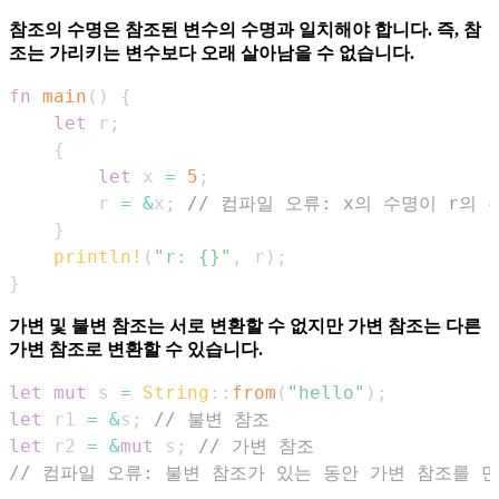
참조의 수명은 참조된 변수의 수명과 일치해야 합니다. 즉, 참
조는 가리키는 변수보다 오래 살아남을 수 없습니다.
fn
main
(
)
{
let
 r
;
{
let
 x 
=
5
;
        r 
=
&
x
;
// 컴파일 오류: x의 수명이 r의
}
println!
(
"r: {}"
,
 r
)
;
}
가변 및 불변 참조는 서로 변환할 수 없지만 가변 참조는 다른
가변 참조로 변환할 수 있습니다.
let
mut
 s 
=
String
::
from
(
"hello"
)
;
let
 r1 
=
&
s
;
// 불변 참조
let
 r2 
=
&
mut
 s
;
// 가변 참조
// 컴파일 오류: 불변 참조가 있는 동안 가변 참조를 