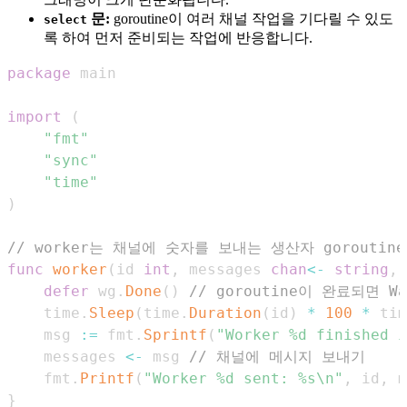
문:
goroutine이 여러 채널 작업을 기다릴 수 있도
select
록 하여 먼저 준비되는 작업에 반응합니다.
package
import
(
"fmt"
"sync"
"time"
)
// worker는 채널에 숫자를 보내는 생산자 gorouti
func
worker
(
id 
int
,
 messages 
chan
<-
string
,
 
defer
 wg
.
Done
(
)
// goroutine이 완료되면 
	time
.
Sleep
(
time
.
Duration
(
id
)
*
100
*
 tim
	msg 
:=
 fmt
.
Sprintf
(
"Worker %d finished i
	messages 
<-
 msg 
// 채널에 메시지 보내기
	fmt
.
Printf
(
"Worker %d sent: %s\n"
,
 id
,
 m
}