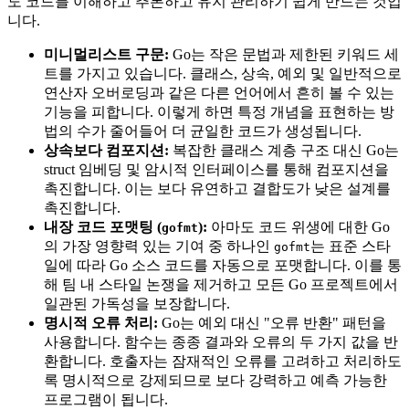
도 코드를 이해하고 추론하고 유지 관리하기 쉽게 만드는 것입
니다.
미니멀리스트 구문:
Go는 작은 문법과 제한된 키워드 세
트를 가지고 있습니다. 클래스, 상속, 예외 및 일반적으로
연산자 오버로딩과 같은 다른 언어에서 흔히 볼 수 있는
기능을 피합니다. 이렇게 하면 특정 개념을 표현하는 방
법의 수가 줄어들어 더 균일한 코드가 생성됩니다.
상속보다 컴포지션:
복잡한 클래스 계층 구조 대신 Go는
struct 임베딩 및 암시적 인터페이스를 통해 컴포지션을
촉진합니다. 이는 보다 유연하고 결합도가 낮은 설계를
촉진합니다.
내장 코드 포맷팅 (
):
아마도 코드 위생에 대한 Go
gofmt
의 가장 영향력 있는 기여 중 하나인
는 표준 스타
gofmt
일에 따라 Go 소스 코드를 자동으로 포맷합니다. 이를 통
해 팀 내 스타일 논쟁을 제거하고 모든 Go 프로젝트에서
일관된 가독성을 보장합니다.
명시적 오류 처리:
Go는 예외 대신 "오류 반환" 패턴을
사용합니다. 함수는 종종 결과와 오류의 두 가지 값을 반
환합니다. 호출자는 잠재적인 오류를 고려하고 처리하도
록 명시적으로 강제되므로 보다 강력하고 예측 가능한
프로그램이 됩니다.