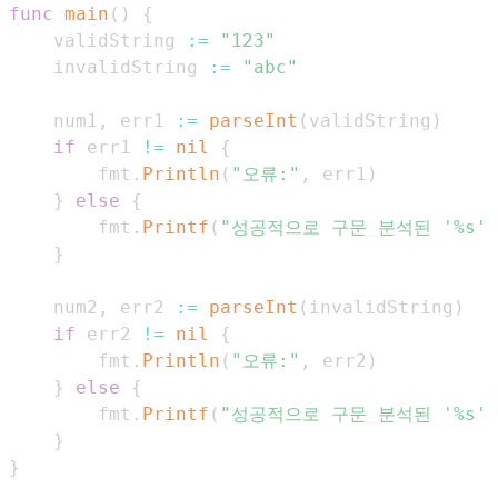
func
main
(
)
{
	validString 
:=
"123"
	invalidString 
:=
"abc"
	num1
,
 err1 
:=
parseInt
(
validString
)
if
 err1 
!=
nil
{
		fmt
.
Println
(
"오류:"
,
 err1
)
}
else
{
		fmt
.
Printf
(
"성공적으로 구문 분석된 '%s': 
}
	num2
,
 err2 
:=
parseInt
(
invalidString
)
if
 err2 
!=
nil
{
		fmt
.
Println
(
"오류:"
,
 err2
)
}
else
{
		fmt
.
Printf
(
"성공적으로 구문 분석된 '%s': 
}
}