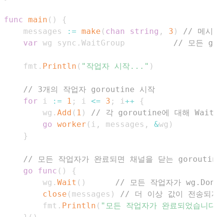
func
main
(
)
{
	messages 
:=
make
(
chan
string
,
3
)
// 메
var
 wg sync
.
WaitGroup          
// 모든 g
	fmt
.
Println
(
"작업자 시작..."
)
// 3개의 작업자 goroutine 시작
for
 i 
:=
1
;
 i 
<=
3
;
 i
++
{
		wg
.
Add
(
1
)
// 각 goroutine에 대해 Wa
go
worker
(
i
,
 messages
,
&
wg
)
}
// 모든 작업자가 완료되면 채널을 닫는 gorouti
go
func
(
)
{
		wg
.
Wait
(
)
// 모든 작업자가 wg.Do
close
(
messages
)
// 더 이상 값이 전송되
		fmt
.
Println
(
"모든 작업자가 완료되었습니다