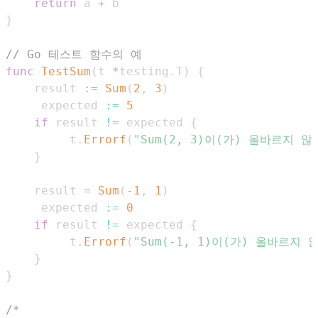
return
 a 
+
}
// Go 테스트 함수의 예
func
TestSum
(
t 
*
testing
.
T
)
{
	result 
:=
Sum
(
2
,
3
)
	 expected 
:=
5
if
 result 
!=
 expected 
{
		 t
.
Errorf
(
"Sum(2, 3)이(가) 올바르지 않
}
	result 
=
Sum
(
-
1
,
1
)
	 expected 
:=
0
if
 result 
!=
 expected 
{
		 t
.
Errorf
(
"Sum(-1, 1)이(가) 올바르지 
}
}