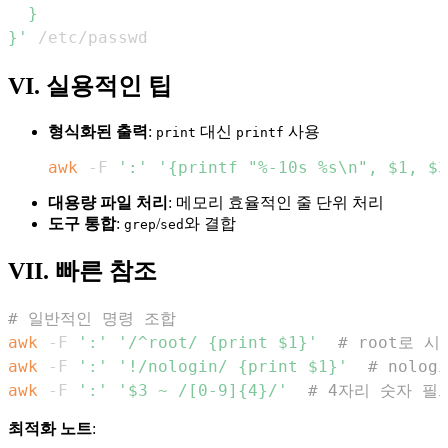
}'
 /etc/passwd
VI. 실용적인 팁
형식화된 출력
:
대신
사용
print
printf
awk
 -F 
':'
'{printf "%-10s %s\n", $1, $3
대용량 파일 처리
: 메모리 효율적인 줄 단위 처리
도구 통합
:
/
와 결합
grep
sed
VII. 빠른 참조
# 일반적인 명령 조합
awk
 -F 
':'
'/^root/ {print $1}'
# root로 
awk
 -F 
':'
'!/nologin/ {print $1}'
# nolo
awk
 -F 
':'
'$3 ~ /[0-9]{4}/'
# 4자리 숫자 필
최적화 노트
: