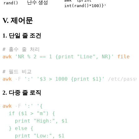
awk '{print
난수 생성
rand()
int(rand()*100)}'
V. 제어문
1. 단일 줄 조건
# 홀수 줄 처리
awk
'NR % 2 == 1 {print "Line", NR}'
file
# 필드 비교
awk
 -F 
':'
'$3 > 1000 {print $1}'
 /etc/passw
2. 다중 줄 로직
awk
 -F 
':'