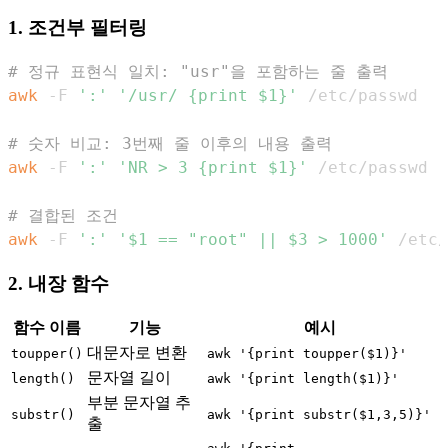
1. 조건부 필터링
# 정규 표현식 일치: "usr"을 포함하는 줄 출력
awk
 -F 
':'
'/usr/ {print $1}'
# 숫자 비교: 3번째 줄 이후의 내용 출력
awk
 -F 
':'
'NR > 3 {print $1}'
# 결합된 조건
awk
 -F 
':'
'$1 == "root" || $3 > 1000'
 /etc/
2. 내장 함수
함수 이름
기능
예시
대문자로 변환
toupper()
awk '{print toupper($1)}'
문자열 길이
length()
awk '{print length($1)}'
부분 문자열 추
substr()
awk '{print substr($1,3,5)}'
출