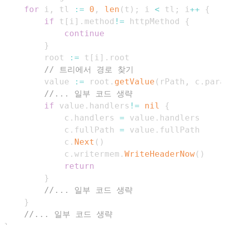
for
 i
,
 tl 
:=
0
,
len
(
t
)
;
 i 
<
 tl
;
 i
++
{
if
 t
[
i
]
.
method
!=
 httpMethod 
{
continue
}
        root 
:=
 t
[
i
]
.
// 트리에서 경로 찾기
        value 
:=
 root
.
getValue
(
rPath
,
 c
.
para
//... 일부 코드 생략
if
 value
.
handlers
!=
nil
{
            c
.
handlers 
=
 value
.
            c
.
fullPath 
=
 value
.
            c
.
Next
(
)
            c
.
writermem
.
WriteHeaderNow
(
)
return
}
//... 일부 코드 생략
}
//... 일부 코드 생략