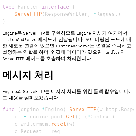
type
 Handler 
interface
{
ServeHTTP
(
ResponseWriter
,
*
Request
)
}
은
를 구현하므로
자체가 여기에서
Engine
ServeHTTP
Engine
메서드에 전달됩니다. 모니터링된 포트에 대
ListenAndServe
한 새로운 연결이 있으면
는 연결을 수락하고
ListenAndServe
설정하는 역할을 하며, 연결에 데이터가 있으면
의
handler
메서드를 호출하여 처리합니다.
ServeHTTP
메시지 처리
의
는 메시지 처리를 위한 콜백 함수입니다.
Engine
ServeHTTP
그 내용을 살펴보겠습니다.
func
(
engine 
*
Engine
)
ServeHTTP
(
w http
.
Respo
    c 
:=
 engine
.
pool
.
Get
(
)
.
(
*
Context
)
    c
.
writermem
.
reset
(
w
)
    c
.
Request 
=