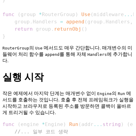
func
(
group 
*
RouterGroup
)
Use
(
middleware
...
H
    group
.
Handlers 
=
append
(
group
.
Handlers
,
 
return
 group
.
returnObj
(
)
}
의
메서드도 매우 간단합니다. 매개변수의 미
RouterGroup
Use
들웨어 처리 함수를
를 통해 자체
에 추가합니
append
Handlers
다.
실행 시작
작은 예제에서 마지막 단계는 매개변수 없이
의
메
Engine
Run
서드를 호출하는 것입니다. 호출 후 전체 프레임워크가 실행을
시작하고 브라우저로 등록된 주소를 방문하면 콜백이 올바르
게 트리거될 수 있습니다.
func
(
engine 
*
Engine
)
Run
(
addr
...
string
)
(
er
//... 일부 코드 생략