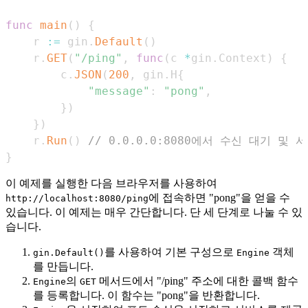
func
main
(
)
{
    r 
:=
 gin
.
Default
(
)
    r
.
GET
(
"/ping"
,
func
(
c 
*
gin
.
Context
)
{
        c
.
JSON
(
200
,
 gin
.
H
{
"message"
:
"pong"
,
}
)
}
)
    r
.
Run
(
)
// 0.0.0.0:8080에서 수신 대기 및 
}
이 예제를 실행한 다음 브라우저를 사용하여
에 접속하면 "pong"을 얻을 수
http://localhost:8080/ping
있습니다. 이 예제는 매우 간단합니다. 단 세 단계로 나눌 수 있
습니다.
를 사용하여 기본 구성으로
객체
gin.Default()
Engine
를 만듭니다.
의
메서드에서 "/ping" 주소에 대한 콜백 함수
Engine
GET
를 등록합니다. 이 함수는 "pong"을 반환합니다.