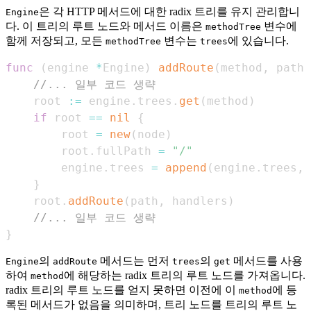
은 각 HTTP 메서드에 대한 radix 트리를 유지 관리합니
Engine
다. 이 트리의 루트 노드와 메서드 이름은
변수에
methodTree
함께 저장되고, 모든
변수는
에 있습니다.
methodTree
trees
func
(
engine 
*
Engine
)
addRoute
(
method
,
 path 
//... 일부 코드 생략
    root 
:=
 engine
.
trees
.
get
(
method
)
if
 root 
==
nil
{
        root 
=
new
(
node
)
        root
.
fullPath 
=
"/"
        engine
.
trees 
=
append
(
engine
.
trees
,
 
}
    root
.
addRoute
(
path
,
 handlers
)
//... 일부 코드 생략
}
의
메서드는 먼저
의
메서드를 사용
Engine
addRoute
trees
get
하여
에 해당하는 radix 트리의 루트 노드를 가져옵니다.
method
radix 트리의 루트 노드를 얻지 못하면 이전에 이
에 등
method
록된 메서드가 없음을 의미하며, 트리 노드를 트리의 루트 노