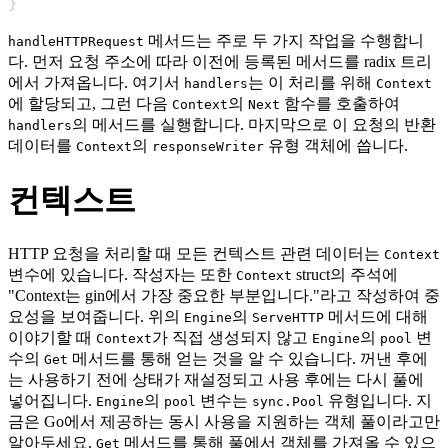
}
메서드는 주로 두 가지 작업을 수행합니
handleHTTPRequest
다. 먼저 요청 주소에 따라 이전에 등록된 메서드를 radix 트리
에서 가져옵니다. 여기서
는 이 처리를 위해
handlers
Context
에 할당되고, 그런 다음
의
함수를 호출하여
Context
Next
의 메서드를 실행합니다. 마지막으로 이 요청의 반환
handlers
데이터를
의
유형 객체에 씁니다.
Context
responseWriter
컨텍스트
HTTP 요청을 처리할 때 모든 컨텍스트 관련 데이터는
Context
변수에 있습니다. 작성자는 또한
struct의 주석에
Context
"Context는 gin에서 가장 중요한 부분입니다."라고 작성하여 중
요성을 보여줍니다. 위의
의
메서드에 대해
Engine
ServeHTTP
이야기할 때
가 직접 생성되지 않고
의
변
Context
Engine
pool
수의
메서드를 통해 얻는 것을 알 수 있습니다. 꺼낸 후에
Get
는 사용하기 전에 상태가 재설정되고 사용 후에는 다시 풀에
넣어집니다.
의
변수는
유형입니다. 지
Engine
pool
sync.Pool
금은 Go에서 제공하는 동시 사용을 지원하는 객체 풀이라고만
알아두세요.
메서드를 통해 풀에서 객체를 가져올 수 있으
Get