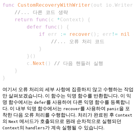
func
CustomRecoveryWithWriter
(
out io
.
Writer
,
//... 다른 코드 생략
return
func
(
c 
*
Context
)
{
defer
func
(
)
{
if
 err 
:=
recover
(
)
;
 err
!=
nil
{
//... 오류 처리 코드
}
}
(
)
        c
.
Next
(
)
// 다음 핸들러 실행
}
}
여기서 오류 처리의 세부 사항에 집중하지 않고 수행하는 작업
만 살펴보겠습니다. 이 함수는 익명 함수를 반환합니다. 이 익
명 함수에서는
를 사용하여 다른 익명 함수를 등록합니
defer
다. 이 내부 익명 함수에서는
를 사용하여
을 포
recover
panic
착한 다음 오류 처리를 수행합니다. 처리가 완료된 후
Context
의
메서드가 호출되므로 원래 순차적으로 실행되던
Next
의
가 계속 실행될 수 있습니다.
Context
handlers