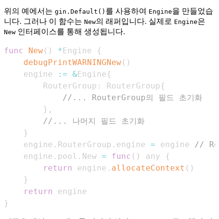
위의 예에서는
를 사용하여
을 만들었습
gin.Default()
Engine
니다. 그러나 이 함수는
의 래퍼입니다. 실제로
은
New
Engine
인터페이스를 통해 생성됩니다.
New
func
New
(
)
*
Engine 
{
debugPrintWARNINGNew
(
)
    engine 
:=
&
Engine
{
        RouterGroup
:
 RouterGroup
{
//... RouterGroup의 필드 초기화
}
,
//... 나머지 필드 초기화
}
    engine
.
RouterGroup
.
engine 
=
 engine 
// R
    engine
.
pool
.
New 
=
func
(
)
 any 
{
return
 engine
.
allocateContext
(
)
}
return
}