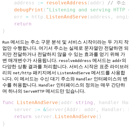
    address 
:=
resolveAddress
(
addr
)
// 주소 
debugPrint
(
"Listening and serving HTTP o
    err 
=
 http
.
ListenAndServe
(
address
,
 engin
return
}
메서드는 주소 구문 분석 및 서비스 시작이라는 두 가지 작
Run
업만 수행합니다. 여기서 주소는 실제로 문자열만 전달하면 되
지만 전달하거나 전달하지 않을 수 있는 효과를 얻기 위해 가
변 매개변수가 사용됩니다.
메서드는
의
resolveAddress
addr
다양한 상황 결과를 처리합니다. 서비스 시작은 표준 라이브러
리의
패키지에서
메서드를 사용합
net/http
ListenAndServe
니다. 이 메서드는 수신 대기 주소와
인터페이스의 변
Handler
수를 허용합니다.
인터페이스의 정의는 매우 간단하
Handler
며 하나의
메서드만 있습니다.
ServeHTTP
func
ListenAndServe
(
addr 
string
,
 handler Han
    server 
:=
&
Server
{
Addr
:
 addr
,
 Handler
:
 h
return
 server
.
ListenAndServe
(
)
}