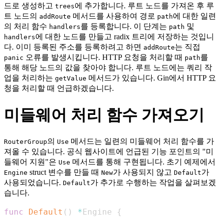
드로 생성하고
에 추가합니다. 루트 노드를 가져온 후 루
trees
트 노드의
메서드를 사용하여 경로
에 대한 일련
addRoute
path
의 처리 함수
를 등록합니다. 이 단계는
및
handlers
path
에 대한 노드를 만들고 radix 트리에 저장하는 것입니
handlers
다. 이미 등록된 주소를 등록하려고 하면
는 직접
addRoute
오류를 발생시킵니다. HTTP 요청을 처리할 때
를
panic
path
통해 해당 노드의 값을 찾아야 합니다. 루트 노드에는 쿼리 작
업을 처리하는
메서드가 있습니다. Gin에서 HTTP 요
getValue
청을 처리할 때 언급하겠습니다.
미들웨어 처리 함수 가져오기
의
메서드는 일련의 미들웨어 처리 함수를 가
RouterGroup
Use
져올 수 있습니다. 공식 웹사이트에 언급된 기능 포인트의 "미
들웨어 지원"은
메서드를 통해 구현됩니다. 초기 예제에서
Use
struct 변수를 만들 때
가 사용되지 않고
가
Engine
New
Default
사용되었습니다.
가 추가로 수행하는 작업을 살펴보겠
Default
습니다.
func
Default
(
)
*
Engine 
{