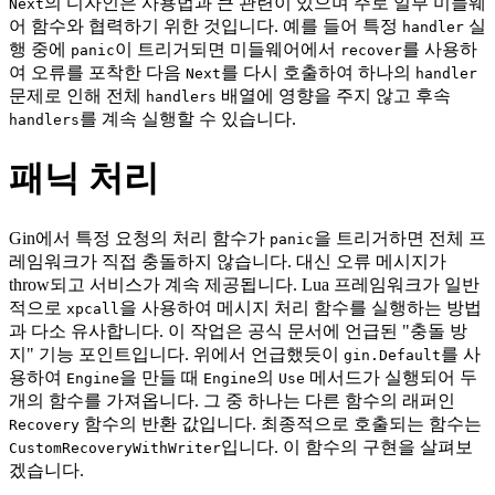
의 디자인은 사용법과 큰 관련이 있으며 주로 일부 미들웨
Next
어 함수와 협력하기 위한 것입니다. 예를 들어 특정
실
handler
행 중에
이 트리거되면 미들웨어에서
를 사용하
panic
recover
여 오류를 포착한 다음
를 다시 호출하여 하나의
Next
handler
문제로 인해 전체
배열에 영향을 주지 않고 후속
handlers
를 계속 실행할 수 있습니다.
handlers
패닉 처리
Gin에서 특정 요청의 처리 함수가
을 트리거하면 전체 프
panic
레임워크가 직접 충돌하지 않습니다. 대신 오류 메시지가
throw되고 서비스가 계속 제공됩니다. Lua 프레임워크가 일반
적으로
을 사용하여 메시지 처리 함수를 실행하는 방법
xpcall
과 다소 유사합니다. 이 작업은 공식 문서에 언급된 "충돌 방
지" 기능 포인트입니다. 위에서 언급했듯이
를 사
gin.Default
용하여
을 만들 때
의
메서드가 실행되어 두
Engine
Engine
Use
개의 함수를 가져옵니다. 그 중 하나는 다른 함수의 래퍼인
함수의 반환 값입니다. 최종적으로 호출되는 함수는
Recovery
입니다. 이 함수의 구현을 살펴보
CustomRecoveryWithWriter
겠습니다.