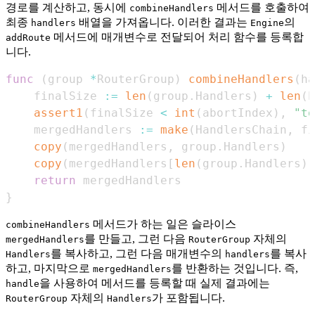
경로를 계산하고, 동시에
메서드를 호출하여
combineHandlers
최종
배열을 가져옵니다. 이러한 결과는
의
handlers
Engine
메서드에 매개변수로 전달되어 처리 함수를 등록합
addRoute
니다.
func
(
group 
*
RouterGroup
)
combineHandlers
(
ha
    finalSize 
:=
len
(
group
.
Handlers
)
+
len
(
h
assert1
(
finalSize 
<
int
(
abortIndex
)
,
"to
    mergedHandlers 
:=
make
(
HandlersChain
,
 fi
copy
(
mergedHandlers
,
 group
.
Handlers
)
copy
(
mergedHandlers
[
len
(
group
.
Handlers
)
:
return
}
메서드가 하는 일은 슬라이스
combineHandlers
를 만들고, 그런 다음
자체의
mergedHandlers
RouterGroup
를 복사하고, 그런 다음 매개변수의
를 복사
Handlers
handlers
하고, 마지막으로
를 반환하는 것입니다. 즉,
mergedHandlers
을 사용하여 메서드를 등록할 때 실제 결과에는
handle
자체의
가 포함됩니다.
RouterGroup
Handlers