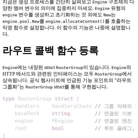
지금은 생성 프로세스를 간단히 살펴보고
구조체의 다
Engine
양한 멤버 변수의 의미에 집중하지 마세요.
유형의
Engine
변수를 생성하고 초기화하는 것 외에도
는
engine
New
를
를 호출하는
engine.pool.New
engine.allocateContext()
익명 함수로 설정합니다. 이 함수의 기능은 나중에 설명합니
다.
라우트 콜백 함수 등록
에는 내장된 struct
이 있습니다.
의
Engine
RouterGroup
Engine
HTTP 메서드와 관련된 인터페이스는 모두
에서
RouterGroup
상속됩니다. 공식 웹사이트에 언급된 기능 포인트의 "라우트
그룹화"는
struct를 통해 구현됩니다.
RouterGroup
type
 RouterGroup 
struct
{
    Handlers    HandlersChain 
// 그룹 자체의 
    basePath    
string
// 연결된 기본 
    engine      
*
Engine       
// 연결된 엔진 
    root        
bool
// 루트 플래그,
}