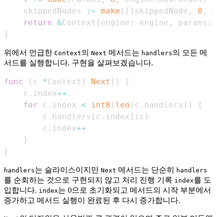
    skippedNodes 
:=
make
(
[
]
skippedNode
,
0
,
 e
return
&
Context
{
engine
:
 engine
,
 params
:
}
위에서 언급한
의
메서드는
의 모든 메
Context
Next
handlers
서드를 실행합니다. 구현을 살펴보겠습니다.
func
(
c 
*
Context
)
Next
(
)
{
    c
.
index
++
for
 c
.
index 
<
int8
(
len
(
c
.
handlers
)
)
{
        c
.
handlers
[
c
.
index
]
(
c
)
        c
.
index
++
}
}
는 슬라이스이지만
메서드는 단순히
handlers
Next
handlers
를 순회하는 것으로 구현되지 않고 처리 진행 기록
를 도
index
입합니다.
는 0으로 초기화되고 메서드의 시작 부분에서
index
증가하고 메서드 실행이 완료된 후 다시 증가합니다.