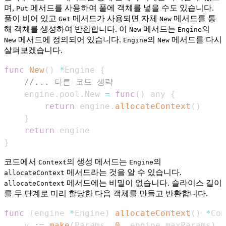
며,
메서드를 사용하여 풀에 객체를 넣을 수도 있습니다.
Put
풀이 비어 있고
메서드가 사용되면 자체
메서드를 통
Get
New
해 객체를 생성하여 반환합니다. 이
메서드는
의
New
Engine
메서드에 정의되어 있습니다.
의
메서드를 다시
New
Engine
New
살펴보겠습니다.
func
New
(
)
*
Engine 
{
//... 다른 코드 생략
    engine
.
pool
.
New 
=
func
(
)
 any 
{
return
 engine
.
allocateContext
(
)
}
return
}
코드에서
의 생성 메서드는
의
Context
Engine
메서드라는 것을 알 수 있습니다.
allocateContext
메서드에는 비밀이 없습니다. 슬라이스 길이
allocateContext
를 두 단계로 미리 할당한 다음 객체를 만들고 반환합니다.
func
(
engine 
*
Engine
)
allocateContext
(
)
*
Con
    v 
:=
make
(
Params
,
0
,
 engine
.
maxParams
)