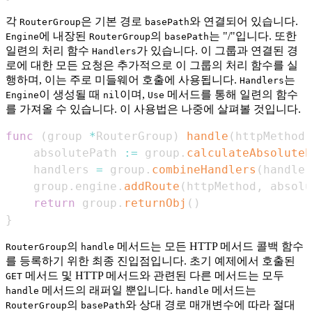
각
은 기본 경로
와 연결되어 있습니다.
RouterGroup
basePath
에 내장된
의
는 "/"입니다. 또한
Engine
RouterGroup
basePath
일련의 처리 함수
가 있습니다. 이 그룹과 연결된 경
Handlers
로에 대한 모든 요청은 추가적으로 이 그룹의 처리 함수를 실
행하며, 이는 주로 미들웨어 호출에 사용됩니다.
는
Handlers
이 생성될 때
이며,
메서드를 통해 일련의 함수
Engine
nil
Use
를 가져올 수 있습니다. 이 사용법은 나중에 살펴볼 것입니다.
func
(
group 
*
RouterGroup
)
handle
(
httpMethod
,
    absolutePath 
:=
 group
.
calculateAbsoluteP
    handlers 
=
 group
.
combineHandlers
(
handler
    group
.
engine
.
addRoute
(
httpMethod
,
 absolu
return
 group
.
returnObj
(
)
}
의
메서드는 모든 HTTP 메서드 콜백 함수
RouterGroup
handle
를 등록하기 위한 최종 진입점입니다. 초기 예제에서 호출된
메서드 및 HTTP 메서드와 관련된 다른 메서드는 모두
GET
메서드의 래퍼일 뿐입니다.
메서드는
handle
handle
의
와 상대 경로 매개변수에 따라 절대
RouterGroup
basePath