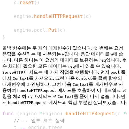
    c
.
reset
(
)
    engine
.
handleHTTPRequest
(
c
)
    engine
.
pool
.
Put
(
c
)
}
콜백 함수에는 두 개의 매개변수가 있습니다. 첫 번째는 요청
응답을 수신하는 데 사용되는
입니다. 응답 데이터를
에 씁
w
w
니다. 다른 하나는 이 요청의 데이터를 보유하는
입니다. 후
req
속 처리에 필요한 모든 데이터는
에서 읽을 수 있습니다.
req
메서드는 네 가지 작업을 수행합니다. 먼저
풀
ServeHTTP
pool
에서
를 가져오고, 그런 다음
를 콜백 함수의
Context
Context
매개변수에 바인딩하고, 그런 다음
를 매개변수로 사
Context
용하여
메서드를 호출하여 이 네트워크 요
handleHTTPRequest
청을 처리하고, 마지막으로
를 풀에 다시 넣습니다. 먼
Context
저
메서드의 핵심 부분만 살펴보겠습니다.
handleHTTPRequest
func
(
engine 
*
Engine
)
handleHTTPRequest
(
c 
*
C
//... 일부 코드 생략
    t 
:=
 engine
.