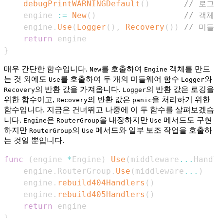
debugPrintWARNINGDefault
(
)
// 로그
    engine 
:=
New
(
)
// 객체
    engine
.
Use
(
Logger
(
)
,
Recovery
(
)
)
// 미들
return
}
매우 간단한 함수입니다.
를 호출하여
객체를 만드
New
Engine
는 것 외에도
를 호출하여 두 개의 미들웨어 함수
와
Use
Logger
의 반환 값을 가져옵니다.
의 반환 값은 로깅을
Recovery
Logger
위한 함수이고,
의 반환 값은
을 처리하기 위한
Recovery
panic
함수입니다. 지금은 건너뛰고 나중에 이 두 함수를 살펴보겠습
니다.
은
을 내장하지만
메서드도 구현
Engine
RouterGroup
Use
하지만
의
메서드와 일부 보조 작업을 호출하
RouterGroup
Use
는 것일 뿐입니다.
func
(
engine 
*
Engine
)
Use
(
middleware
...
Handl
    engine
.
RouterGroup
.
Use
(
middleware
...
)
    engine
.
rebuild404Handlers
(
)
    engine
.
rebuild405Handlers
(
)
return
}