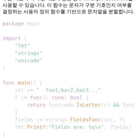
사용할 수 있습니다. 이 함수는 문자가 구분 기호인지 여부를
결정하는 사용자 정의 함수를 기반으로 문자열을 분할합니다.
package
import
(
"fmt"
"strings"
"unicode"
)
func
main
(
)
{
    str 
:=
"  foo1;bar2,baz3..."
    f 
:=
func
(
c 
rune
)
bool
{
return
!
unicode
.
IsLetter
(
c
)
&&
!
unic
}
    fields 
:=
 strings
.
FieldsFunc
(
str
,
 f
)
    fmt
.
Printf
(
"Fields are: %q\n"
,
 fields
)
}