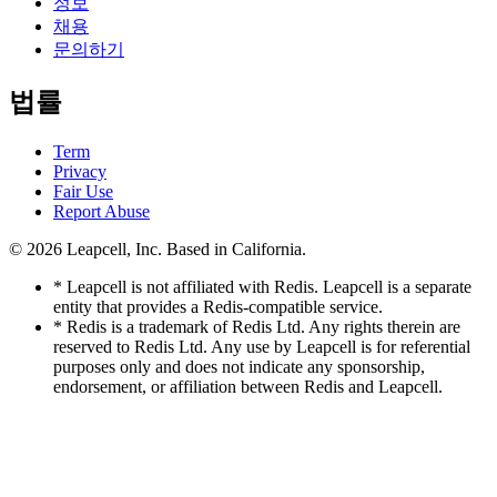
정보
채용
문의하기
법률
Term
Privacy
Fair Use
Report Abuse
© 2026
Leapcell, Inc.
Based in California.
* Leapcell is not affiliated with Redis. Leapcell is a separate
entity that provides a Redis-compatible service.
* Redis is a trademark of Redis Ltd. Any rights therein are
reserved to Redis Ltd. Any use by Leapcell is for referential
purposes only and does not indicate any sponsorship,
endorsement, or affiliation between Redis and Leapcell.