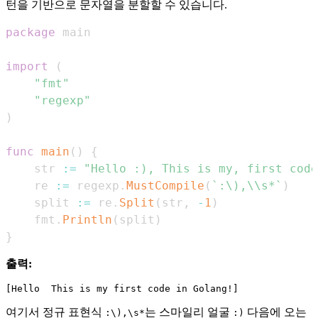
턴을 기반으로 문자열을 분할할 수 있습니다.
package
import
(
"fmt"
"regexp"
)
func
main
(
)
{
    str 
:=
"Hello :), This is my, first code
    re 
:=
 regexp
.
MustCompile
(
`:\),\\s*`
)
    split 
:=
 re
.
Split
(
str
,
-
1
)
    fmt
.
Println
(
split
)
}
출력:
여기서 정규 표현식
는 스마일리 얼굴
다음에 오는
:\),\s*
:)