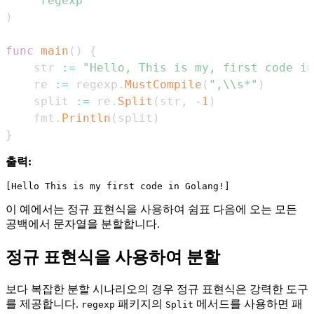
"regexp"
)
func
main
(
)
{
    str 
:=
"Hello, This is my, first code in
    re 
:=
 regexp
.
MustCompile
(
",\\s*"
)
    split 
:=
 re
.
Split
(
str
,
-
1
)
    fmt
.
Println
(
split
)
}
출력:
이 예에서는 정규 표현식을 사용하여 쉼표 다음에 오는 모든
공백에서 문자열을 분할합니다.
정규 표현식을 사용하여 분할
보다 복잡한 분할 시나리오의 경우 정규 표현식은 강력한 도구
를 제공합니다.
패키지의
메서드를 사용하면 패
regexp
Split