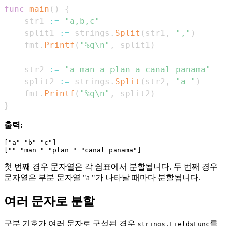
func
main
(
)
{
    str1 
:=
"a,b,c"
    split1 
:=
 strings
.
Split
(
str1
,
","
)
    fmt
.
Printf
(
"%q\n"
,
 split1
)
    str2 
:=
"a man a plan a canal panama"
    split2 
:=
 strings
.
Split
(
str2
,
"a "
)
    fmt
.
Printf
(
"%q\n"
,
 split2
)
}
출력:
["a" "b" "c"]

첫 번째 경우 문자열은 각 쉼표에서 분할됩니다. 두 번째 경우
문자열은 부분 문자열 "a "가 나타날 때마다 분할됩니다.
여러 문자로 분할
구분 기호가 여러 문자로 구성된 경우
를
strings.FieldsFunc