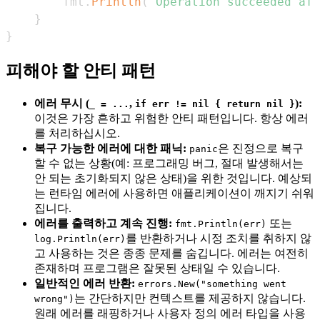
		fmt
.
Println
(
"Operation succeeded aft
}
}
피해야 할 안티 패턴
에러 무시 (
,
):
_ = ...
if err != nil { return nil }
이것은 가장 흔하고 위험한 안티 패턴입니다. 항상 에러
를 처리하십시오.
복구 가능한 에러에 대한 패닉:
은 진정으로 복구
panic
할 수 없는 상황(예: 프로그래밍 버그, 절대 발생해서는
안 되는 초기화되지 않은 상태)을 위한 것입니다. 예상되
는 런타임 에러에 사용하면 애플리케이션이 깨지기 쉬워
집니다.
에러를 출력하고 계속 진행:
또는
fmt.Println(err)
를 반환하거나 시정 조치를 취하지 않
log.Println(err)
고 사용하는 것은 종종 문제를 숨깁니다. 에러는 여전히
존재하며 프로그램은 잘못된 상태일 수 있습니다.
일반적인 에러 반환:
errors.New("something went
는 간단하지만 컨텍스트를 제공하지 않습니다.
wrong")
원래 에러를 래핑하거나 사용자 정의 에러 타입을 사용