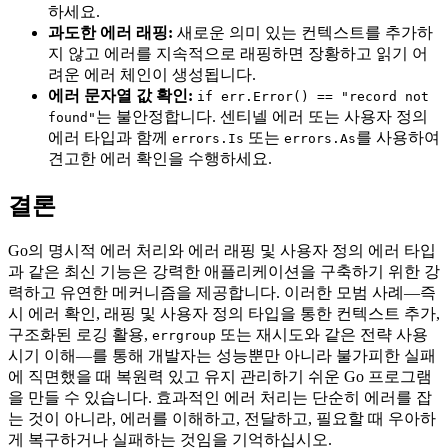
하세요.
과도한 에러 래핑:
새로운 의미 있는 컨텍스트를 추가하
지 않고 에러를 지속적으로 래핑하면 장황하고 읽기 어
려운 에러 체인이 생성됩니다.
에러 문자열 값 확인:
if err.Error() == "record not
는 불안정합니다. 센티넬 에러 또는 사용자 정의
found"
에러 타입과 함께
또는
를 사용하여
errors.Is
errors.As
견고한 에러 확인을 수행하세요.
결론
Go의 명시적 에러 처리와 에러 래핑 및 사용자 정의 에러 타입
과 같은 최신 기능은 강력한 애플리케이션을 구축하기 위한 강
력하고 유연한 메커니즘을 제공합니다. 이러한 모범 사례—즉
시 에러 확인, 래핑 및 사용자 정의 타입을 통한 컨텍스트 추가,
구조화된 로깅 활용,
또는 재시도와 같은 전략 사용
errgroup
시기 이해—를 통해 개발자는 성능뿐만 아니라 불가피한 실패
에 직면했을 때 복원력 있고 유지 관리하기 쉬운 Go 프로그램
을 만들 수 있습니다. 효과적인 에러 처리는 단순히 에러를 잡
는 것이 아니라, 에러를 이해하고, 전달하고, 필요할 때 우아하
게 복구하거나 실패하는 것임을 기억하십시오.