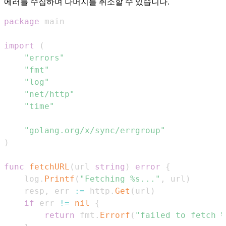
에러를 수집하며 나머지를 취소할 수 있습니다.
package
import
(
"errors"
"fmt"
"log"
"net/http"
"time"
"golang.org/x/sync/errgroup"
)
func
fetchURL
(
url 
string
)
error
{
	log
.
Printf
(
"Fetching %s..."
,
 url
)
	resp
,
 err 
:=
 http
.
Get
(
url
)
if
 err 
!=
nil
{
return
 fmt
.
Errorf
(
"failed to fetch %