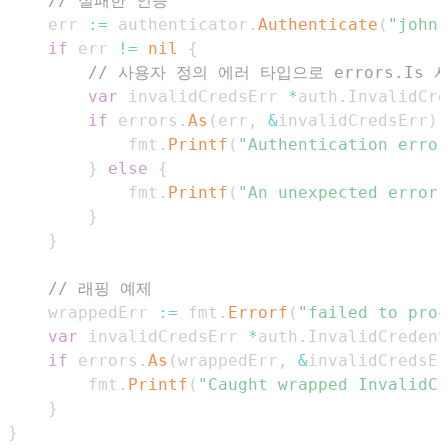
// 실패한 인증
	err 
:=
 authenticator
.
Authenticate
(
"john.
if
 err 
!=
nil
{
// 사용자 정의 에러 타입으로 errors.Is 
var
 invalidCredsErr 
*
auth
.
if
 errors
.
As
(
err
,
&
invalidCredsErr
)
			fmt
.
Printf
(
"Authentication error
}
else
{
			fmt
.
Printf
(
"An unexpected error 
}
}
// 래핑 예제
	wrappedErr 
:=
 fmt
.
Errorf
(
"failed to proc
var
 invalidCredsErr 
*
auth
.
if
 errors
.
As
(
wrappedErr
,
&
invalidCredsEr
		fmt
.
Printf
(
"Caught wrapped InvalidCr
}
}