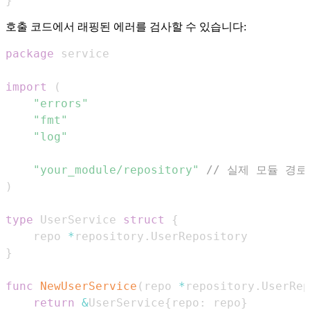
}
호출 코드에서 래핑된 에러를 검사할 수 있습니다:
package
import
(
"errors"
"fmt"
"log"
"your_module/repository"
// 실제 모듈 경
)
type
 UserService 
struct
{
	repo 
*
repository
.
}
func
NewUserService
(
repo 
*
repository
.
UserRep
return
&
UserService
{
repo
:
 repo
}