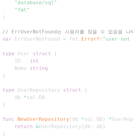
"database/sql"
"fmt"
)
// ErrUserNotFound는 사용자를 찾을 수 없음을 나
var
 ErrUserNotFound 
=
 fmt
.
Errorf
(
"user not f
type
 User 
struct
{
	ID   
int
	Name 
string
}
type
 UserRepository 
struct
{
	db 
*
sql
.
}
func
NewUserRepository
(
db 
*
sql
.
DB
)
*
UserRepo
return
&
UserRepository
{
db
:
 db
}
}