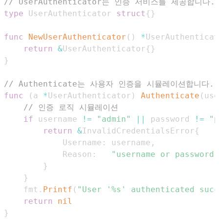
// UserAuthenticator는 인증 서비스를 제공합니다.
type
 UserAuthenticator 
struct
{
}
func
NewUserAuthenticator
(
)
*
UserAuthenticat
return
&
UserAuthenticator
{
}
}
// Authenticate는 사용자 인증을 시뮬레이션합니다.
func
(
a 
*
UserAuthenticator
)
Authenticate
(
use
// 인증 로직 시뮬레이션
if
 username 
!=
"admin"
||
 password 
!=
"p
return
&
InvalidCredentialsError
{
			Username
:
 username
,
			Reason
:
"username or password 
}
}
	fmt
.
Printf
(
"User '%s' authenticated succ
return
nil
}