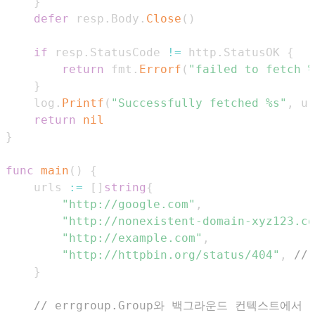
}
defer
 resp
.
Body
.
Close
(
)
if
 resp
.
StatusCode 
!=
 http
.
StatusOK 
{
return
 fmt
.
Errorf
(
"failed to fetch %
}
	log
.
Printf
(
"Successfully fetched %s"
,
 ur
return
nil
}
func
main
(
)
{
	urls 
:=
[
]
string
{
"http://google.com"
,
"http://nonexistent-domain-xyz123.co
"http://example.com"
,
"http://httpbin.org/status/404"
,
//
}
// errgroup.Group와 백그라운드 컨텍스트에