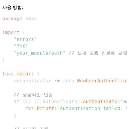
사용 방법:
package
import
(
"errors"
"fmt"
"your_module/auth"
// 실제 모듈 경로로 교체
)
func
main
(
)
{
	authenticator 
:=
 auth
.
NewUserAuthenticat
// 성공적인 인증
if
 err 
:=
 authenticator
.
Authenticate
(
"ad
		fmt
.
Printf
(
"Authentication failed: %
}