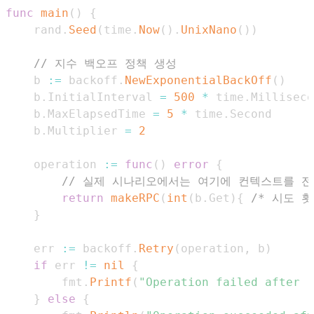
func
main
(
)
{
	rand
.
Seed
(
time
.
Now
(
)
.
UnixNano
(
)
)
// 지수 백오프 정책 생성
	b 
:=
 backoff
.
NewExponentialBackOff
(
)
	b
.
InitialInterval 
=
500
*
 time
.
Milliseco
	b
.
MaxElapsedTime 
=
5
*
 time
.
Second      
	b
.
Multiplier 
=
2
	operation 
:=
func
(
)
error
{
// 실제 시나리오에서는 여기에 컨텍스트를 전달
return
makeRPC
(
int
(
b
.
Get
)
{
/* 시도 
}
	err 
:=
 backoff
.
Retry
(
operation
,
 b
)
if
 err 
!=
nil
{
		fmt
.
Printf
(
"Operation failed after r
}
else
{