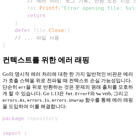
// 에러 처리: 로그 기록, 반환 또는 시정 
        fmt
.
Printf
(
"Error opening file: %v\n
return
}
defer
 file
.
Close
(
)
// ... 파일 사용
}
컨텍스트를 위한 에러 래핑
Go의 명시적 에러 처리에 대한 한 가지 일반적인 비판은 에러
가 호출 스택을 위로 전파될 때 컨텍스트 손실 가능성입니다.
단순히
을 위로 반환하는 것은 문제의 원래 출처를 모호하
err
게 할 수 있습니다. Go 1.13은
와
verb, 그리고
fmt.Errorf
%w
,
,
함수를 통해 에러 래핑
errors.As
errors.Is
errors.Unwrap
을 도입하여 이를 해결합니다:
package
import
(