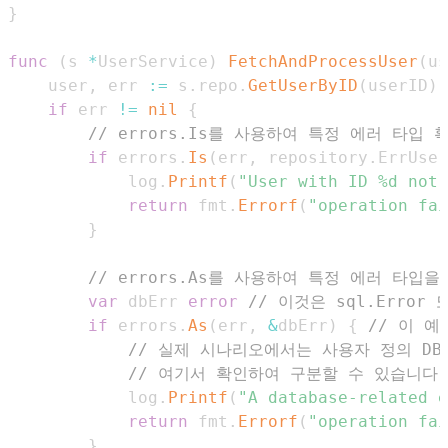
}
func
(
s 
*
UserService
)
FetchAndProcessUser
(
us
	user
,
 err 
:=
 s
.
repo
.
GetUserByID
(
userID
)
if
 err 
!=
nil
{
// errors.Is를 사용하여 특정 에러 타입 
if
 errors
.
Is
(
err
,
 repository
.
ErrUser
			log
.
Printf
(
"User with ID %d not 
return
 fmt
.
Errorf
(
"operation fai
}
// errors.As를 사용하여 특정 에러 타입
var
 dbErr 
error
// 이것은 sql.Erro
if
 errors
.
As
(
err
,
&
dbErr
)
{
// 이 예
// 실제 시나리오에서는 사용자 정의 D
// 여기서 확인하여 구분할 수 있습니다.
			log
.
Printf
(
"A database-related e
return
 fmt
.
Errorf
(
"operation fai
}