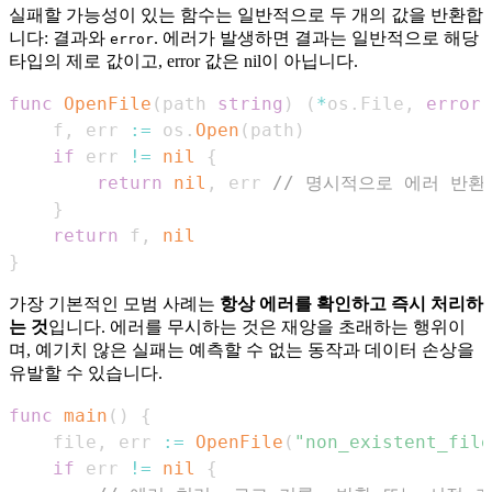
실패할 가능성이 있는 함수는 일반적으로 두 개의 값을 반환합
니다: 결과와
. 에러가 발생하면 결과는 일반적으로 해당
error
타입의 제로 값이고, error 값은 nil이 아닙니다.
func
OpenFile
(
path 
string
)
(
*
os
.
File
,
error
)
    f
,
 err 
:=
 os
.
Open
(
path
)
if
 err 
!=
nil
{
return
nil
,
 err 
// 명시적으로 에러 반환
}
return
 f
,
nil
}
가장 기본적인 모범 사례는
항상 에러를 확인하고 즉시 처리하
는 것
입니다. 에러를 무시하는 것은 재앙을 초래하는 행위이
며, 예기치 않은 실패는 예측할 수 없는 동작과 데이터 손상을
유발할 수 있습니다.
func
main
(
)
{
    file
,
 err 
:=
OpenFile
(
"non_existent_file
if
 err 
!=
nil
{