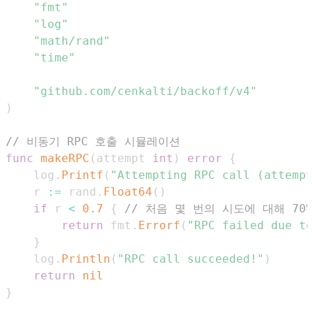
"fmt"
"log"
"math/rand"
"time"
"github.com/cenkalti/backoff/v4"
)
// 비동기 RPC 호출 시뮬레이션
func
makeRPC
(
attempt 
int
)
error
{
	log
.
Printf
(
"Attempting RPC call (attempt
	r 
:=
 rand
.
Float64
(
)
if
 r 
<
0.7
{
// 처음 몇 번의 시도에 대해 70
return
 fmt
.
Errorf
(
"RPC failed due to
}
	log
.
Println
(
"RPC call succeeded!"
)
return
nil
}