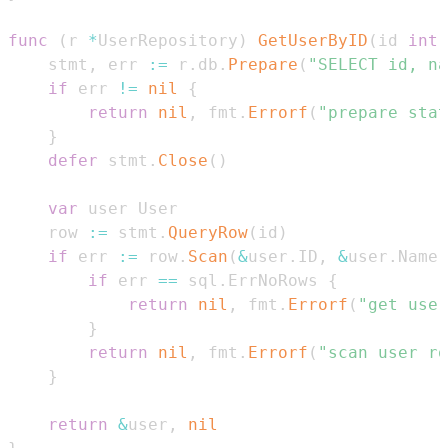
func
(
r 
*
UserRepository
)
GetUserByID
(
id 
int
)
	stmt
,
 err 
:=
 r
.
db
.
Prepare
(
"SELECT id, na
if
 err 
!=
nil
{
return
nil
,
 fmt
.
Errorf
(
"prepare stat
}
defer
 stmt
.
Close
(
)
var
	row 
:=
 stmt
.
QueryRow
(
id
)
if
 err 
:=
 row
.
Scan
(
&
user
.
ID
,
&
user
.
Name
)
if
 err 
==
 sql
.
ErrNoRows 
{
return
nil
,
 fmt
.
Errorf
(
"get user
}
return
nil
,
 fmt
.
Errorf
(
"scan user ro
}
return
&
user
,
nil