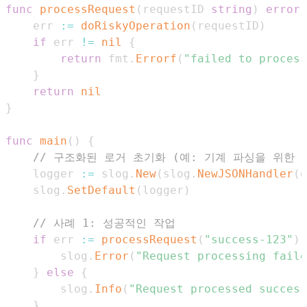
func
processRequest
(
requestID 
string
)
error
	err 
:=
doRiskyOperation
(
requestID
)
if
 err 
!=
nil
{
return
 fmt
.
Errorf
(
"failed to process
}
return
nil
}
func
main
(
)
{
// 구조화된 로거 초기화 (예: 기계 파싱을 위한 J
	logger 
:=
 slog
.
New
(
slog
.
NewJSONHandler
(
o
	slog
.
SetDefault
(
logger
)
// 사례 1: 성공적인 작업
if
 err 
:=
processRequest
(
"success-123"
)
;
		slog
.
Error
(
"Request processing faile
}
else
{
		slog
.
Info
(
"Request processed success
}