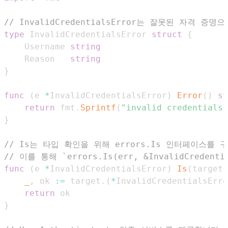
// InvalidCredentialsError는 잘못된 자격 
type
 InvalidCredentialsError 
struct
{
	Username 
string
	Reason   
string
}
func
(
e 
*
InvalidCredentialsError
)
Error
(
)
st
return
 fmt
.
Sprintf
(
"invalid credentials 
}
// Is는 타입 확인을 위해 errors.Is 인터페이스를 
// 이를 통해 `errors.Is(err, &InvalidCredent
func
(
e 
*
InvalidCredentialsError
)
Is
(
target 
_
,
 ok 
:=
 target
.
(
*
InvalidCredentialsErro
return
}