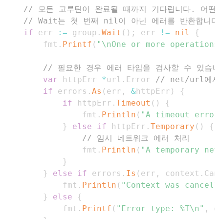
// 모든 고루틴이 완료될 때까지 기다립니다. 어떤
// Wait는 첫 번째 nil이 아닌 에러를 반환합니다
if
 err 
:=
 group
.
Wait
(
)
;
 err 
!=
nil
{
		fmt
.
Printf
(
"\nOne or more operations
// 필요한 경우 에러 타입을 검사할 수 있습
var
 httpErr 
*
url
.
Error 
// net/url
if
 errors
.
As
(
err
,
&
httpErr
)
{
if
 httpErr
.
Timeout
(
)
{
				fmt
.
Println
(
"A timeout error
}
else
if
 httpErr
.
Temporary
(
)
{
// 임시 네트워크 에러 처리
				fmt
.
Println
(
"A temporary net
}
}
else
if
 errors
.
Is
(
err
,
 context
.
Can
			fmt
.
Println
(
"Context was cancell
}
else
{
            fmt
.
Printf
(
"Error type: %T\n"
,
 e