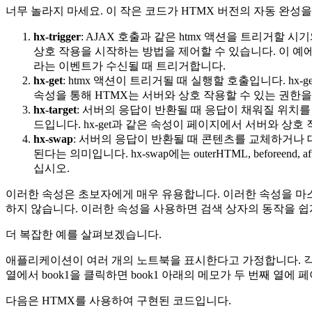
너무 놀라지 마세요. 이 작은 코드가 HTMX 버전의 자동 완성을
hx-trigger
: AJAX 호출과 같은 htmx 액션을 트리거할 
상호 작용을 시작하는 방법을 제어할 수 있습니다. 이 예에서는 
라는 이벤트가 수신될 때 트리거합니다.
hx-get
: htmx 액션이 트리거될 때 실행할 호출입니다. hx-get은
속성을 통해 HTMX는 서버와 상호 작용할 수 있는 권한
hx-target
: 서버의 응답이 반환될 때 응답이 채워질 위치를 지정합
드입니다. hx-get과 같은 속성이 페이지에서 서버와 상호
hx-swap
: 서버의 응답이 반환될 때 콘텐츠를 교체하거나 대체하
된다는 의미입니다. hx-swap에는 outerHTML, befo
십시오.
이러한 속성은 초보자에게 매우 유용합니다. 이러한 속성을 마스터
하지 않습니다. 이러한 속성을 사용하면 검색 상자의 동작을 쉽게 제
더 복잡한 예를 살펴보겠습니다.
애플리케이션이 여러 개의 노트북을 표시한다고 가정합니다. 각 
열에서 book1을 클릭하면 book1 아래의 메모가 두 번째 열
다음은 HTMX를 사용하여 구현된 코드입니다.