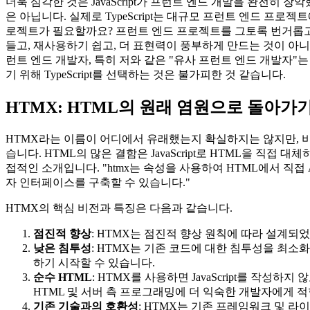
더욱 심각한 것은 JavaScript가 프런트 엔드 개발을 완전히 장악
은 아닙니다. 실제로 TypeScript는 대규모 프런트 엔드 프로젝
로젝트가 필요할까요? 프런트 엔드 프로젝트를 그토록 번거롭고
들고, 재사용하기 쉽고, 더 표현력이 풍부하게 만드는 것이 아니었나요
런트 엔드 개발자, 특히 저와 같은 "유사 프런트 엔드 개발자
기 위해 TypeScript를 선택하는 것은 불가피한 것 같습니다.
HTMX: HTML의 원래 염원으로 돌아가
HTMX라는 이름이 어디에서 유래했는지 확실하지는 않지만, 비전에
습니다. HTML의 많은 결함은 JavaScript로 HTML을 직접 대
접적인 소개입니다. "htmx는 속성을 사용하여 HTML에서 직접
자 인터페이스를 구축할 수 있습니다."
HTMX의 핵심 비전과 특징은 다음과 같습니다.
점진적 향상
: HTMX는 점진적 향상 원칙에 따라 설계되었
낮은 침투성
: HTMX는 기존 코드에 대한 침투성을 최소
하기 시작할 수 있습니다.
순수 HTML
: HTMX를 사용하면 JavaScript를 작성
HTML 및 서버 측 프로그래밍에 더 익숙한 개발자에게 
기존 기술과의 호환성
: HTMX는 기존 프레임워크 및 라이브