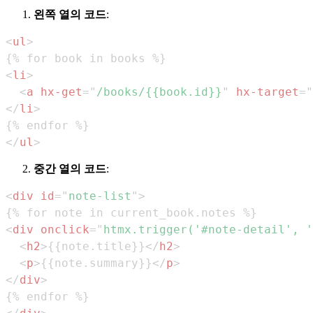
왼쪽 열의 코드
:
<
ul
>
<
li
>
<
a
hx-get
=
"
/books/{{book.id}}
"
hx-target
=
"
</
li
>
</
ul
>
중간 열의 코드
:
<
div
id
=
"
note-list
"
>
<
div
onclick
=
"
htmx
.
trigger
(
'#note-detail'
,
'
<
h2
>
{{note.title}}
</
h2
>
<
p
>
{{note.summary}}
</
p
>
</
div
>