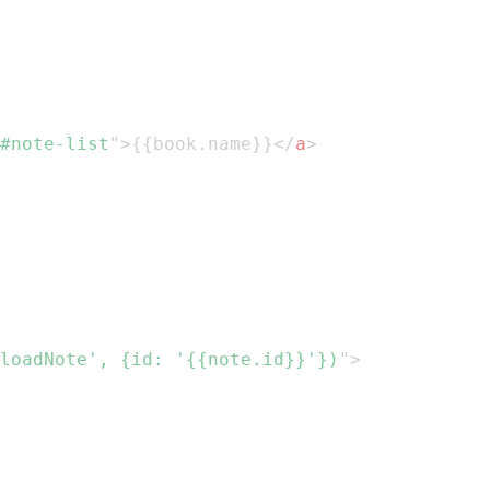
#note-list
"
>
{{book.name}}
</
a
>
loadNote'
,
{
id
:
'{{note.id}}'
}
)
"
>