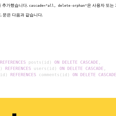
를 추가했습니다.
은 사용자 또는
cascade="all, delete-orphan"
L 문은 다음과 같습니다.
REFERENCES
 posts
(
id
)
ON
DELETE
CASCADE
,
)
REFERENCES
 users
(
id
)
ON
DELETE
CASCADE
,
id
)
REFERENCES
 comments
(
id
)
ON
DELETE
CASCAD