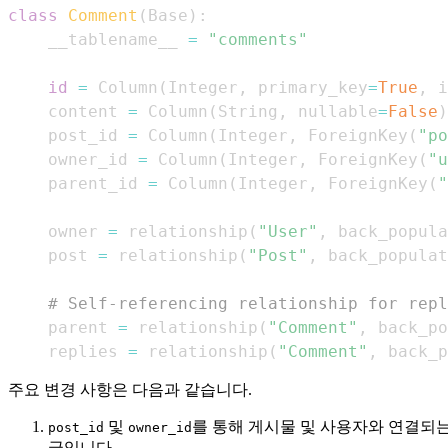
class
Comment
(
Base
)
:
    __tablename__ 
=
"comments"
id
=
 Column
(
Integer
,
 primary_key
=
True
,
 i
    content 
=
 Column
(
String
,
 nullable
=
False
)
    post_id 
=
 Column
(
Integer
,
 ForeignKey
(
"po
    owner_id 
=
 Column
(
Integer
,
 ForeignKey
(
"u
    parent_id 
=
 Column
(
Integer
,
 ForeignKey
(
"
    owner 
=
 relationship
(
"User"
,
 back_popula
    post 
=
 relationship
(
"Post"
,
 back_populat
# Self-referencing relationship for repl
    parent 
=
 relationship
(
"Comment"
,
 back_po
    replies 
=
 relationship
(
"Comment"
,
 back_p
주요 변경 사항은 다음과 같습니다.
및
를 통해 게시물 및 사용자와 연결되
post_id
owner_id
글입니다.