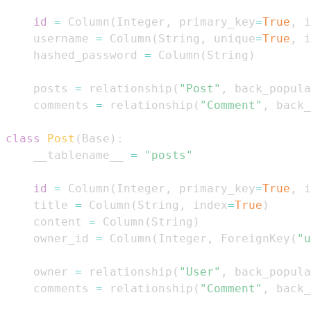
id
=
 Column
(
Integer
,
 primary_key
=
True
,
 i
    username 
=
 Column
(
String
,
 unique
=
True
,
 i
    hashed_password 
=
 Column
(
String
)
    posts 
=
 relationship
(
"Post"
,
 back_popula
    comments 
=
 relationship
(
"Comment"
,
 back_
class
Post
(
Base
)
:
    __tablename__ 
=
"posts"
id
=
 Column
(
Integer
,
 primary_key
=
True
,
 i
    title 
=
 Column
(
String
,
 index
=
True
)
    content 
=
 Column
(
String
)
    owner_id 
=
 Column
(
Integer
,
 ForeignKey
(
"u
    owner 
=
 relationship
(
"User"
,
 back_popula
    comments 
=
 relationship
(
"Comment"
,
 back_