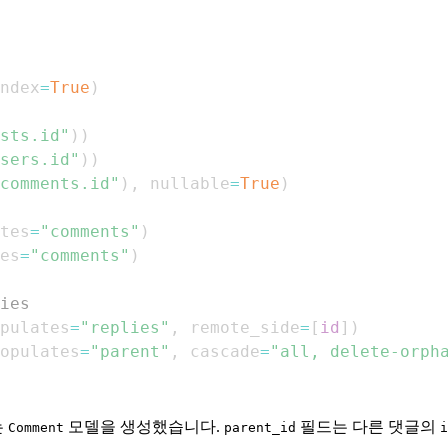
ndex
=
True
)
sts.id"
)
)
sers.id"
)
)
comments.id"
)
,
 nullable
=
True
)
tes
=
"comments"
)
es
=
"comments"
)
ies
pulates
=
"replies"
,
 remote_side
=
[
id
]
)
opulates
=
"parent"
,
 cascade
=
"all, delete-orph
는
모델을 생성했습니다.
필드는 다른 댓글의
Comment
parent_id
i