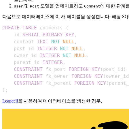
및
모델을 업데이트하고
에 대한 관계
User
Post
Comment
다음으로 데이터베이스에 이 새 테이블을 생성합니다. 해당 SQ
CREATE
TABLE
 comments 
(
    id 
SERIAL
PRIMARY
KEY
,
    content 
TEXT
NOT
NULL
,
    post_id 
INTEGER
NOT
NULL
,
    owner_id 
INTEGER
NOT
NULL
,
    parent_id 
INTEGER
,
CONSTRAINT
 fk_post 
FOREIGN
KEY
(
post_id
)
CONSTRAINT
 fk_owner 
FOREIGN
KEY
(
owner_id
CONSTRAINT
 fk_parent 
FOREIGN
KEY
(
parent_
)
;
Leapcell
을 사용하여 데이터베이스를 생성한 경우,