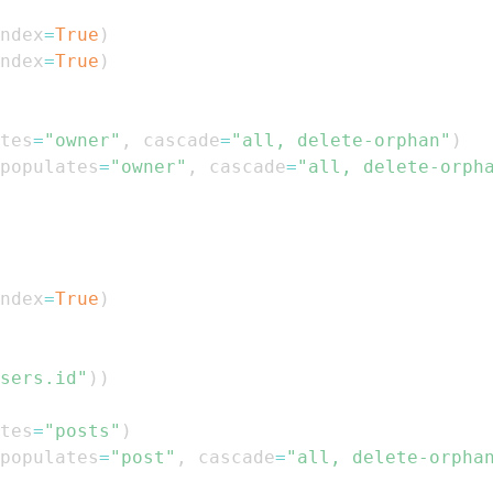
ndex
=
True
)
ndex
=
True
)
tes
=
"owner"
,
 cascade
=
"all, delete-orphan"
)
populates
=
"owner"
,
 cascade
=
"all, delete-orph
ndex
=
True
)
sers.id"
)
)
tes
=
"posts"
)
populates
=
"post"
,
 cascade
=
"all, delete-orpha