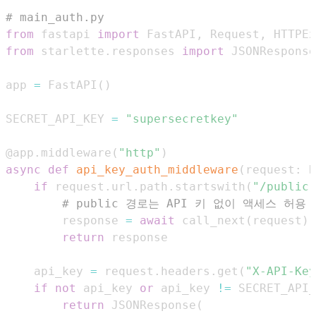
# main_auth.py
from
 fastapi 
import
 FastAPI
,
 Request
,
 HTTPEx
from
 starlette
.
responses 
import
app 
=
 FastAPI
(
)
SECRET_API_KEY 
=
"supersecretkey"
@app
.
middleware
(
"http"
)
async
def
api_key_auth_middleware
(
request
:
 R
if
 request
.
url
.
path
.
startswith
(
"/public"
# public 경로는 API 키 없이 액세스 허용
        response 
=
await
 call_next
(
request
)
return
    api_key 
=
 request
.
headers
.
get
(
"X-API-Key
if
not
 api_key 
or
 api_key 
!=
 SECRET_API_
return
 JSONResponse
(