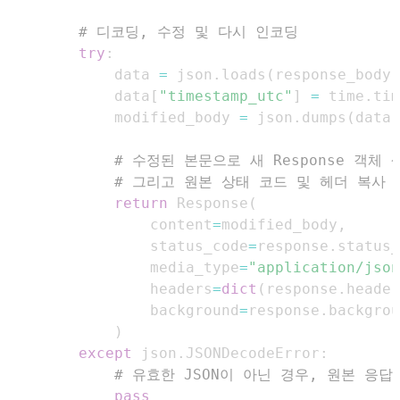
# 디코딩, 수정 및 다시 인코딩
try
:
            data 
=
 json
.
loads
(
response_body
)
            data
[
"timestamp_utc"
]
=
 time
.
tim
            modified_body 
=
 json
.
dumps
(
data
)
# 수정된 본문으로 새 Response 객체 
# 그리고 원본 상태 코드 및 헤더 복사
return
 Response
(
                content
=
modified_body
,
                status_code
=
response
.
status_
                media_type
=
"application/json
                headers
=
dict
(
response
.
header
                background
=
response
.
)
except
 json
.
JSONDecodeError
:
# 유효한 JSON이 아닌 경우, 원본 응답
pass