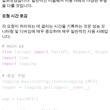
살펴보겠습니다. 일반적인 미들웨어 사용 사례의 다양한 유형
을 다룰 것입니다.
요청 시간 로깅
각 요청이 처리되는 데 걸리는 시간을 기록하는 것은 성능 모
니터링 및 디버깅에 매우 중요하며 매우 일반적인 사용 사례입
니다.
# main.py
from
 fastapi 
import
 FastAPI
,
 Request
,
import
import
# 로깅 구성
logging
.
basicConfig
(
level
=
logging
.
INFO
)
logger 
=
 logging
.
getLogger
(
__name__
)
app 
=
 FastAPI
(
)