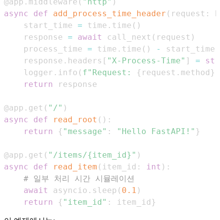
@app
.
middleware
(
"http"
)
async
def
add_process_time_header
(
request
:
 R
    start_time 
=
 time
.
time
(
)
    response 
=
await
 call_next
(
request
)
    process_time 
=
 time
.
time
(
)
-
    response
.
headers
[
"X-Process-Time"
]
=
str
    logger
.
info
(
f"Request: 
{
request
.
method
}
return
@app
.
get
(
"/"
)
async
def
read_root
(
)
:
return
{
"message"
:
"Hello FastAPI!"
}
@app
.
get
(
"/items/{item_id}"
)
async
def
read_item
(
item_id
:
int
)
:
# 일부 처리 시간 시뮬레이션
await
 asyncio
.
sleep
(
0.1
)
return
{
"item_id"
:
 item_id
}