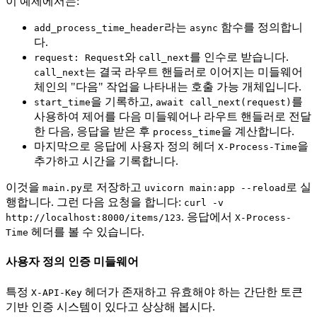
이 예제에서는:
라는
함수를 정의합니
add_process_time_header
async
다.
와
를 인수로 받습니다.
request: Request
call_next
는 결국 라우트 핸들러로 이어지는 미들웨어
call_next
체인의 "다음" 작업을 나타내는 호출 가능 개체입니다.
을 기록하고,
를
start_time
await call_next(request)
사용하여 제어를 다음 미들웨어나 라우트 핸들러로 전달
한 다음, 응답을 받은 후
을 계산합니다.
process_time
마지막으로 응답에 사용자 정의 헤더
을
X-Process-Time
추가하고 시간을 기록합니다.
이것을
로 저장하고
로 실
main.py
uvicorn main:app --reload
행합니다. 그런 다음 요청을 합니다:
curl -v
. 응답에서
http://localhost:8000/items/123
X-Process-
헤더를 볼 수 있습니다.
Time
사용자 정의 인증 미들웨어
특정
헤더가 존재하고 유효해야 하는 간단한 토큰
X-API-Key
기반 인증 시스템이 있다고 상상해 봅시다.