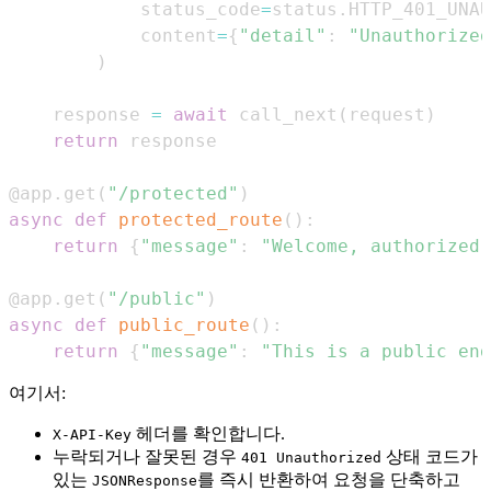
            status_code
=
status
.
HTTP_401_UNAU
            content
=
{
"detail"
:
"Unauthorized
)
    response 
=
await
 call_next
(
request
)
return
@app
.
get
(
"/protected"
)
async
def
protected_route
(
)
:
return
{
"message"
:
"Welcome, authorized 
@app
.
get
(
"/public"
)
async
def
public_route
(
)
:
return
{
"message"
:
"This is a public end
여기서:
헤더를 확인합니다.
X-API-Key
누락되거나 잘못된 경우
상태 코드가
401 Unauthorized
있는
를 즉시 반환하여 요청을 단축하고
JSONResponse