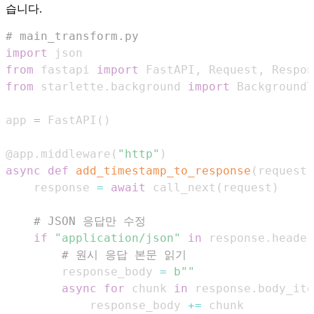
습니다.
# main_transform.py
import
from
 fastapi 
import
 FastAPI
,
 Request
,
from
 starlette
.
background 
import
app 
=
 FastAPI
(
)
@app
.
middleware
(
"http"
)
async
def
add_timestamp_to_response
(
request
:
    response 
=
await
 call_next
(
request
)
# JSON 응답만 수정
if
"application/json"
in
 response
.
header
# 원시 응답 본문 읽기
        response_body 
=
b""
async
for
 chunk 
in
 response
.
body_ite
            response_body 
+=