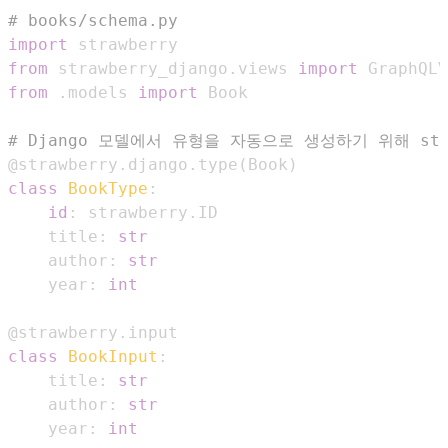
# books/schema.py
import
from
 strawberry_django
.
views 
import
from
.
models 
import
# Django 모델에서 유형을 자동으로 생성하기 위해 stra
@strawberry
.
django
.
type
(
Book
)
class
BookType
:
id
:
 strawberry
.
    title
:
str
    author
:
str
    year
:
int
@strawberry
.
input
class
BookInput
:
    title
:
str
    author
:
str
    year
:
int