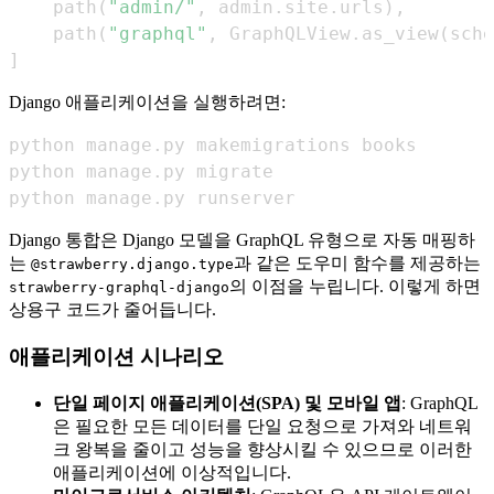
    path
(
"admin/"
,
 admin
.
site
.
urls
)
,
    path
(
"graphql"
,
 GraphQLView
.
as_view
(
sche
]
Django 애플리케이션을 실행하려면:
python manage.py runserver
Django 통합은 Django 모델을 GraphQL 유형으로 자동 매핑하
는
과 같은 도우미 함수를 제공하는
@strawberry.django.type
의 이점을 누립니다. 이렇게 하면
strawberry-graphql-django
상용구 코드가 줄어듭니다.
애플리케이션 시나리오
단일 페이지 애플리케이션(SPA) 및 모바일 앱
: GraphQL
은 필요한 모든 데이터를 단일 요청으로 가져와 네트워
크 왕복을 줄이고 성능을 향상시킬 수 있으므로 이러한
애플리케이션에 이상적입니다.