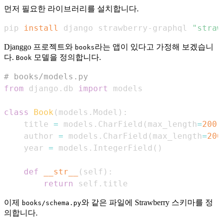
먼저 필요한 라이브러리를 설치합니다.
pip 
install
 django strawberry-graphql 
"straw
Djanggo 프로젝트와
라는 앱이 있다고 가정해 보겠습니
books
다.
모델을 정의합니다.
Book
# books/models.py
from
 django
.
db 
import
class
Book
(
models
.
Model
)
:
    title 
=
 models
.
CharField
(
max_length
=
200
)
    author 
=
 models
.
CharField
(
max_length
=
200
    year 
=
 models
.
IntegerField
(
)
def
__str__
(
self
)
:
return
 self
.
title
이제
와 같은 파일에 Strawberry 스키마를 정
books/schema.py
의합니다.