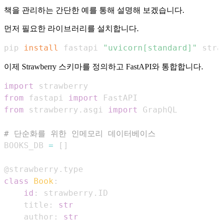
책을 관리하는 간단한 예를 통해 설명해 보겠습니다.
먼저 필요한 라이브러리를 설치합니다.
pip 
install
 fastapi 
"uvicorn[standard]"
 stra
이제 Strawberry 스키마를 정의하고 FastAPI와 통합합니다.
import
from
 fastapi 
import
from
 strawberry
.
asgi 
import
# 단순화를 위한 인메모리 데이터베이스
BOOKS_DB 
=
[
]
@strawberry
.
type
class
Book
:
id
:
 strawberry
.
    title
:
str
    author
:
str