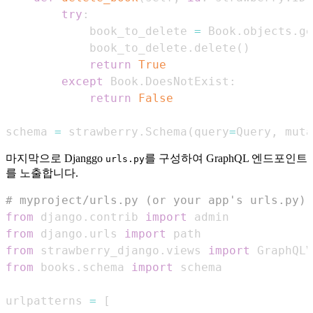
try
:
            book_to_delete 
=
 Book
.
objects
.
ge
            book_to_delete
.
delete
(
)
return
True
except
 Book
.
DoesNotExist
:
return
False
schema 
=
 strawberry
.
Schema
(
query
=
Query
,
 muta
마지막으로 Djanggo
를 구성하여 GraphQL 엔드포인트
urls.py
를 노출합니다.
# myproject/urls.py (or your app's urls.py)
from
 django
.
contrib 
import
from
 django
.
urls 
import
from
 strawberry_django
.
views 
import
from
 books
.
schema 
import
urlpatterns 
=
[