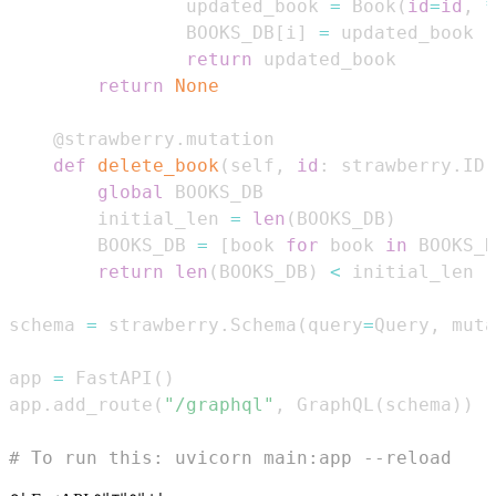
                updated_book 
=
 Book
(
id
=
id
,
*
                BOOKS_DB
[
i
]
=
return
return
None
@strawberry
.
mutation
def
delete_book
(
self
,
id
:
 strawberry
.
ID
)
global
        initial_len 
=
len
(
BOOKS_DB
)
        BOOKS_DB 
=
[
book 
for
 book 
in
 BOOKS_D
return
len
(
BOOKS_DB
)
<
schema 
=
 strawberry
.
Schema
(
query
=
Query
,
 muta
app 
=
 FastAPI
(
)
app
.
add_route
(
"/graphql"
,
 GraphQL
(
schema
)
)
# To run this: uvicorn main:app --reload