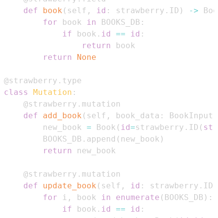
def
book
(
self
,
id
:
 strawberry
.
ID
)
-
>
 Boo
for
 book 
in
 BOOKS_DB
:
if
 book
.
id
==
id
:
return
return
None
@strawberry
.
type
class
Mutation
:
@strawberry
.
mutation
def
add_book
(
self
,
 book_data
:
 BookInput
)
        new_book 
=
 Book
(
id
=
strawberry
.
ID
(
str
        BOOKS_DB
.
append
(
new_book
)
return
@strawberry
.
mutation
def
update_book
(
self
,
id
:
 strawberry
.
ID
,
for
 i
,
 book 
in
enumerate
(
BOOKS_DB
)
:
if
 book
.
id
==
id
: