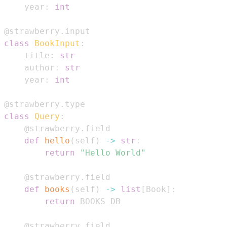
    year
:
int
@strawberry
.
input
class
BookInput
:
    title
:
str
    author
:
str
    year
:
int
@strawberry
.
type
class
Query
:
@strawberry
.
field
def
hello
(
self
)
-
>
str
:
return
"Hello World"
@strawberry
.
field
def
books
(
self
)
-
>
list
[
Book
]
:
return
@strawberry
.
field