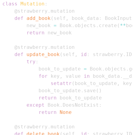
class
Mutation
:
@strawberry
.
mutation
def
add_book
(
self
,
 book_data
:
 BookInput
)
        new_book 
=
 Book
.
objects
.
create
(
**
boo
return
@strawberry
.
mutation
def
update_book
(
self
,
id
:
 strawberry
.
ID
,
try
:
            book_to_update 
=
 Book
.
objects
.
ge
for
 key
,
 value 
in
 book_data
.
__di
setattr
(
book_to_update
,
 key
,
            book_to_update
.
save
(
)
return
except
 Book
.
DoesNotExist
:
return
None
@strawberry
.
mutation
def
delete_book
(
self
,
id
:
 strawberry
.
ID
)