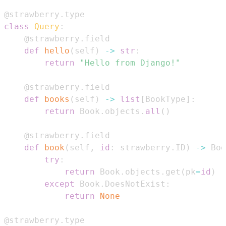
@strawberry
.
type
class
Query
:
@strawberry
.
field
def
hello
(
self
)
-
>
str
:
return
"Hello from Django!"
@strawberry
.
field
def
books
(
self
)
-
>
list
[
BookType
]
:
return
 Book
.
objects
.
all
(
)
@strawberry
.
field
def
book
(
self
,
id
:
 strawberry
.
ID
)
-
>
 Boo
try
:
return
 Book
.
objects
.
get
(
pk
=
id
)
except
 Book
.
DoesNotExist
:
return
None
@strawberry
.
type