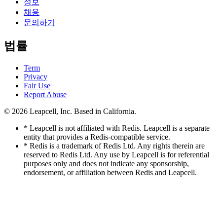
정보
채용
문의하기
법률
Term
Privacy
Fair Use
Report Abuse
© 2026
Leapcell, Inc.
Based in California.
* Leapcell is not affiliated with Redis. Leapcell is a separate
entity that provides a Redis-compatible service.
* Redis is a trademark of Redis Ltd. Any rights therein are
reserved to Redis Ltd. Any use by Leapcell is for referential
purposes only and does not indicate any sponsorship,
endorsement, or affiliation between Redis and Leapcell.