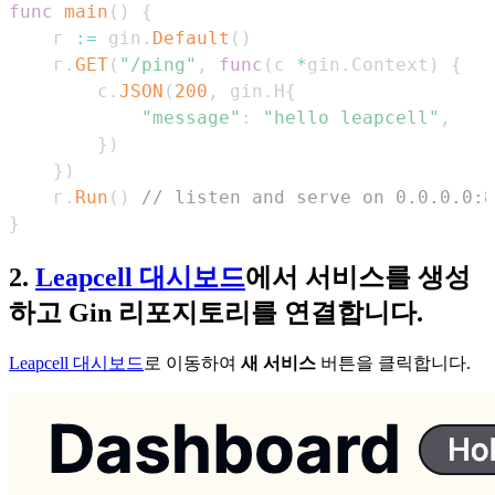
func
main
(
)
{
	г 
:=
 gin
.
Default
(
)
	г
.
GET
(
"/ping"
,
func
(
c 
*
gin
.
Context
)
{
		с
.
JSON
(
200
,
 gin
.
H
{
"message"
:
"hello leapcell"
,
}
)
}
)
	г
.
Run
(
)
// listen and serve on 0.0.0.0:8
}
2.
Leapcell 대시보드
에서 서비스를 생성
하고 Gin 리포지토리를 연결합니다.
Leapcell 대시보드
로 이동하여
새 서비스
버튼을 클릭합니다.