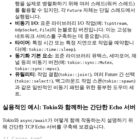
행을 실제로 병렬화하기 위해 여러 스레드(워커 스레드)
를 활용할 수 있지만, 각
자체는 단일 스레드에서
Future
실행됩니다.
비동기 I/O
: 표준 라이브러리 I/O 작업(예:
,
TcpStream
,
)의 논블로킹 버전입니다. 이는 고성능
UdpSocket
File
네트워크 서비스를 구축하는 데 중요합니다.
타이머
: 특정 시간 또는 특정 지연으로 작업을 예약합니
다(예:
).
tokio::time::sleep
동기화 기본 요소
: 표준 라이브러리 뮤텍스, 세마포어, 채
널 등의 비동기 버전(예:
,
tokio::sync::Mutex
).
tokio::sync::mpsc
유틸리티
: 작업 결합(
), 여러 Future 간 선택
tokio::join!
(
), 백그라운드 작업 스폰(
)
tokio::select!
tokio::spawn
과 같은 일반적인 비동기 패턴을 위한 풍부한 도우미 세
트.
실용적인 예시: Tokio와 함께하는 간단한 Echo 서버
Tokio와
가 어떻게 함께 작동하는지 설명하기 위
async/await
해 간단한 TCP Echo 서버를 구축해 보겠습니다.
// Cargo.toml