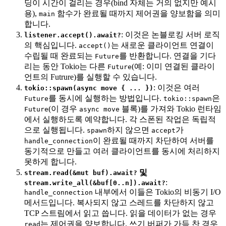
딩이 시간이 걸리는 경우(bind 자체는 거의 없지만 예시
용),
함수가 완료될 때까지 제어권을 양보함을 의미
main
합니다.
: 이것은 논블로킹 서버 로직
listener.accept().await?
의 핵심입니다.
는 새로운 클라이언트 연결이
accept()
수립될 때 완료되는
를 반환합니다. 연결을 기다
Future
리는 동안 Tokio는 다른
(예: 이미 연결된 클라이
Future
언트의 Futrure)를 실행할 수 있습니다.
: 이것은 여러
tokio::spawn(async move { ... })
를 동시에 실행하는 방법입니다.
은
Future
tokio::spawn
(이 경우
블록)를 가져와 Tokio 런타임
Future
async move
에서 실행하도록 예약합니다. 각 스폰된 작업은 독립적
으로 실행됩니다.
하지 않으면
가
spawn
accept
이 완료될 때까지 차단하여 서버를
handle_connection
동기적으로 만들고 여러 클라이언트를 동시에 처리하지
못하게 합니다.
및
stream.read(&mut buf).await?
:
stream.write_all(&buf[0..n]).await?
내부에서 이들은 Tokio의 비동기 I/O
handle_connection
메서드입니다. 복사되지 않고 스레드를 차단하지 않고
TCP 스트림에서 읽고 씁니다. 읽을 데이터가 없는 경우
는 제어권을 양보합니다. 쓰기 버퍼가 가득 찬 경우
read