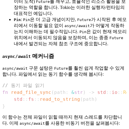
이터 도착)
를 깨우고, 효율적인 리소스 활용을 보
Future
장하는 역할을 합니다. Tokio는 이러한 실행자/런타임의
대표적인 예입니다.
:
은 더 고급 개념이지만,
가 시작된 후 메모
Pin
Pin
Future
리에서 이동할 필요 없이
가 어떻게 작동하
async/await
는지 이해하는 데 필수적입니다.
은 값이 현재 메모리
Pin
위치에서 이동되지 않음을 보장하며, 이는 종종
Future
내에서 발견되는 자체 참조 구조에 중요합니다.
메커니즘
async/await
구문 설탕은
를 훨씬 쉽게 작업할 수 있게
async/await
Future
합니다. 파일에서 읽는 동기 함수를 생각해 봅시다:
// 동기 파일 읽기
fn
read_file_sync
(
path
:
&
str
)
->
std
::
io
::
Re
std
::
fs
::
read_to_string
(
path
)
}
이 함수는 전체 파일이 읽힐 때까지 현재 스레드를 차단합니
다. 이제
를 사용한 비동기 버전을 살펴봅시다:
async/await