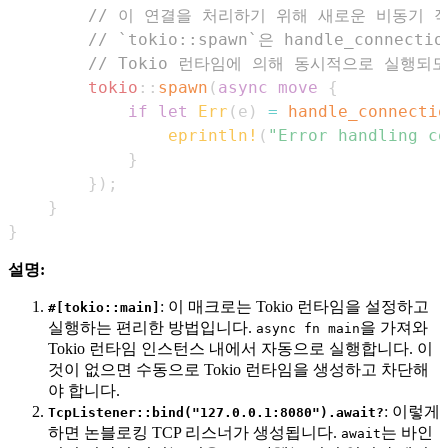
// 이 연결을 처리하기 위해 새로운 비동기 
// `tokio::spawn`은 handle_connect
// Tokio 런타임에 의해 동시적으로 실행되
tokio
::
spawn
(
async
move
{
if
let
Err
(
e
)
=
handle_connectio
eprintln!
(
"Error handling co
}
}
)
;
}
}
설명:
: 이 매크로는 Tokio 런타임을 설정하고
#[tokio::main]
실행하는 편리한 방법입니다.
을 가져와
async fn main
Tokio 런타임 인스턴스 내에서 자동으로 실행합니다. 이
것이 없으면 수동으로 Tokio 런타임을 생성하고 차단해
야 합니다.
: 이렇게
TcpListener::bind("127.0.0.1:8080").await?
하면 논블로킹 TCP 리스너가 생성됩니다.
는 바인
await