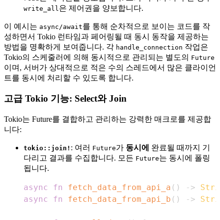
은 제어권을 양보합니다.
write_all
이 예시는
를 통해 순차적으로 보이는 코드를 작
async/await
성하면서 Tokio 런타임과 페어링될 때 동시 동작을 제공하는
방법을 명확하게 보여줍니다. 각
작업은
handle_connection
Tokio의 스케줄러에 의해 동시적으로 관리되는 별도의
Future
이며, 서버가 상대적으로 적은 수의 스레드에서 많은 클라이언
트를 동시에 처리할 수 있도록 합니다.
고급 Tokio 기능: Select와 Join
Tokio는 Future를 결합하고 관리하는 강력한 매크로를 제공합
니다:
: 여러
가
동시에
완료될 때까지 기
tokio::join!
Future
다리고 결과를 수집합니다. 모든
는 동시에 폴링
Future
됩니다.
async
fn
fetch_data_from_api_a
(
)
->
Stri
async
fn
fetch_data_from_api_b
(
)
->
Stri