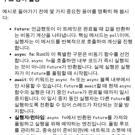
예시로 들어가기 전에 몇 가지 중요한 용어를 명확히 해 봅시
다:
: 언급했듯이 이 트레잇은 완료될 때 값을 반환하
Future
는 비동기 계산을 나타냅니다. 핵심 메서드는
이며,
poll
실행자는 이 메서드를 반복적으로 호출하여 계산을 진행
합니다.
: Rust의 이 특별한 구문은 비동기 함수를 선언
async fn
합니다.
을 호출하면 내부 코드가 즉시 실행되
async fn
는 것이 아니라
가 반환됩니다. 실제 실행은 실행
Future
자가 이
를 폴링할 때 시작됩니다.
Future
: 이 키워드는
또는
블록 내부에서
await
async fn
async
만 사용할 수 있습니다.
를
할 때 현재
Future
await
async
함수의 실행은 대기 중인
가 완료될 때까지 일시
Future
중지됩니다. 이 일시 중지 동안 실행자는 다른
를
Future
실행하도록 전환할 수 있어 스레드가 차단되는 것을 방
지합니다.
실행자/런타임
:
에서 반환된
를 가져와
async fn
Future
폴링하고 실행을 위해 예약하는 엔진입니다. 폴링 루프
를 관리하고, 종속성이 준비되면(예: 네트워크 소켓에 데