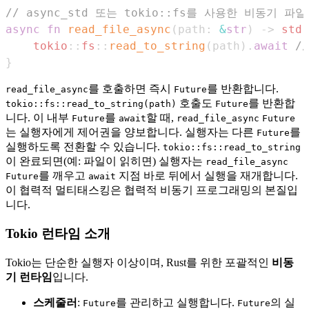
// async_std 또는 tokio::fs를 사용한 비동기 파
async
fn
read_file_async
(
path
:
&
str
)
->
std
:
tokio
::
fs
::
read_to_string
(
path
)
.
await
/
}
를 호출하면 즉시
를 반환합니다.
read_file_async
Future
호출도
를 반환합
tokio::fs::read_to_string(path)
Future
니다. 이 내부
를
할 때,
Future
await
read_file_async
Future
는 실행자에게 제어권을 양보합니다. 실행자는 다른
를
Future
실행하도록 전환할 수 있습니다.
tokio::fs::read_to_string
이 완료되면(예: 파일이 읽히면) 실행자는
read_file_async
를 깨우고
지점 바로 뒤에서 실행을 재개합니다.
Future
await
이 협력적 멀티태스킹은 협력적 비동기 프로그래밍의 본질입
니다.
Tokio 런타임 소개
Tokio는 단순한 실행자 이상이며, Rust를 위한 포괄적인
비동
기 런타임
입니다.
스케줄러
:
를 관리하고 실행합니다.
의 실
Future
Future