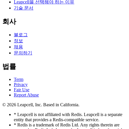
Leapcell을 선택해야 하는 이유
기술 문서
회사
블로그
정보
채용
문의하기
법률
Term
Privacy
Fair Use
Report Abuse
© 2026
Leapcell, Inc.
Based in California.
* Leapcell is not affiliated with Redis. Leapcell is a separate
entity that provides a Redis-compatible service.
* Redis is a trademark of Redis Ltd. Any rights therein are