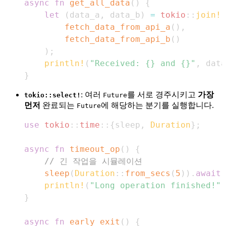
async
fn
get_all_data
(
)
{
let
(
data_a
,
 data_b
)
=
tokio
::
join!
(
fetch_data_from_api_a
(
)
,
fetch_data_from_api_b
(
)
)
;
println!
(
"Received: {} and {}"
,
 data
}
: 여러
를 서로 경주시키고
가장
tokio::select!
Future
먼저
완료되는
에 해당하는 분기를 실행합니다.
Future
use
tokio
::
time
::
{
sleep
,
Duration
}
;
async
fn
timeout_op
(
)
{
// 긴 작업을 시뮬레이션
sleep
(
Duration
::
from_secs
(
5
)
)
.
await
;
println!
(
"Long operation finished!"
)
}
async
fn
early_exit
(
)
{