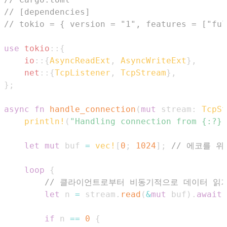
// [dependencies]
// tokio = { version = "1", features = ["ful
use
tokio
::
{
io
::
{
AsyncReadExt
,
AsyncWriteExt
}
,
net
::
{
TcpListener
,
TcpStream
}
,
}
;
async
fn
handle_connection
(
mut
 stream
:
TcpSt
println!
(
"Handling connection from {:?}"
let
mut
 buf 
=
vec!
[
0
;
1024
]
;
// 에코를 위
loop
{
// 클라이언트로부터 비동기적으로 데이터 읽
let
 n 
=
 stream
.
read
(
&
mut
 buf
)
.
await
?
if
 n 
==
0
{