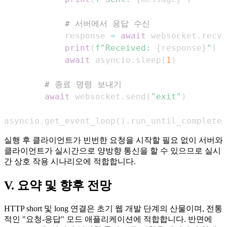
# 서버에서 응답 수신
            response 
=
await
 websocket
.
recv
(
print
(
f"Received: 
{
response
}
"
)
await
 asyncio
.
sleep
(
1
)
# 종료 명령 보내기
await
 websocket
.
send
(
"exit"
)
asyncio
.
get_event_loop
(
)
.
run_until_complete
(
실행 후 클라이언트가 빈번한 요청을 시작할 필요 없이 서버와
클라이언트가 실시간으로 양방향 통신을 할 수 있으므로 실시
간 상호 작용 시나리오에 적합합니다.
V. 요약 및 향후 전망
HTTP short 및 long 연결은 초기 웹 개발 단계의 산물이며, 전통
적인 "요청-응답" 모드 애플리케이션에 적합합니다. 반면에