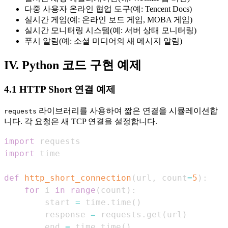
다중 사용자 온라인 협업 도구(예: Tencent Docs)
실시간 게임(예: 온라인 보드 게임, MOBA 게임)
실시간 모니터링 시스템(예: 서버 상태 모니터링)
푸시 알림(예: 소셜 미디어의 새 메시지 알림)
IV. Python 코드 구현 예제
4.1 HTTP Short 연결 예제
라이브러리를 사용하여 짧은 연결을 시뮬레이션합
requests
니다. 각 요청은 새 TCP 연결을 설정합니다.
import
import
def
http_short_connection
(
url
,
 count
=
5
)
:
for
 i 
in
range
(
count
)
:
        start 
=
 time
.
time
(
)
        response 
=
 requests
.
get
(
url
)
        end 
=
 time
.
time
(
)