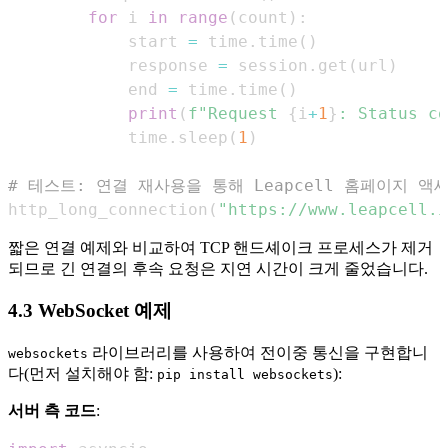
for
 i 
in
range
(
count
)
:
            start 
=
 time
.
time
(
)
            response 
=
 session
.
get
(
url
)
            end 
=
 time
.
time
(
)
print
(
f"Request 
{
i
+
1
}
: Status co
            time
.
sleep
(
1
)
# 테스트: 연결 재사용을 통해 Leapcell 홈페이지 액
http_long_connection
(
"https://www.leapcell.i
짧은 연결 예제와 비교하여 TCP 핸드셰이크 프로세스가 제거
되므로 긴 연결의 후속 요청은 지연 시간이 크게 줄었습니다.
4.3 WebSocket 예제
라이브러리를 사용하여 전이중 통신을 구현합니
websockets
다(먼저 설치해야 함:
):
pip install websockets
서버 측 코드
: