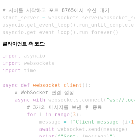
# 서버를 시작하고 포트 8765에서 수신 대기
start_server 
=
 websockets
.
serve
(
websocket_se
asyncio
.
get_event_loop
(
)
.
run_until_complete
(
asyncio
.
get_event_loop
(
)
.
run_forever
(
)
클라이언트 측 코드
:
import
import
import
async
def
websocket_client
(
)
:
# WebSocket 연결 설정
async
with
 websockets
.
connect
(
"ws://loca
# 3개의 메시지를 보낸 후 종료
for
 i 
in
range
(
3
)
:
            message 
=
f"Client message 
{
i
+
1
}
await
 websocket
.
send
(
message
)
print
(
f"Sent: 
{
message
}
"
)