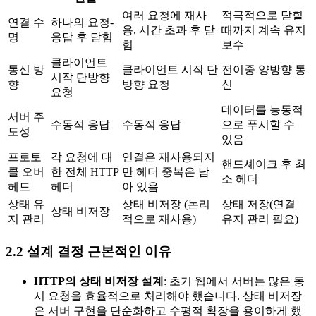
여러 요청에 재사
적극적으로 닫힐
연결 수
하나의 요청-
용, 시간 초과 후 닫
때까지 계속 유지
명
응답 후 닫힘
힘
보수
클라이언트
통신 방
클라이언트 시작 단
전이중 양방향 통
시작 단방향
향
방향 요청
신
요청
데이터를 능동적
서버 주
수동적 응답
수동적 응답
으로 푸시할 수
도성
있음
프로토
각 요청에 대
연결은 재사용되지
핸드셰이크 후 최
콜 오버
한 전체 HTTP
만 헤더 중복은 남
소 헤더
헤드
헤더
아 있음
상태 유
상태 비저장 (논리
상태 저장(연결
상태 비저장
지 관리
적으로 재사용)
유지 관리 필요)
2.2 설계 결정 근본적인 이유
HTTP의 상태 비저장 설계
: 초기 웹에서 서버는 많은 동
시 요청을 효율적으로 처리해야 했습니다. 상태 비저장
은 서버 구현을 단순화하고 수평적 확장을 용이하게 했