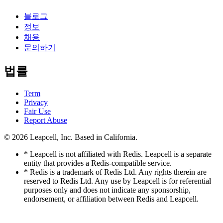
블로그
정보
채용
문의하기
법률
Term
Privacy
Fair Use
Report Abuse
© 2026
Leapcell, Inc.
Based in California.
* Leapcell is not affiliated with Redis. Leapcell is a separate
entity that provides a Redis-compatible service.
* Redis is a trademark of Redis Ltd. Any rights therein are
reserved to Redis Ltd. Any use by Leapcell is for referential
purposes only and does not indicate any sponsorship,
endorsement, or affiliation between Redis and Leapcell.