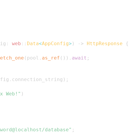
ig
:
web
::
Data
<
AppConfig
>
)
->
HttpResponse
{
etch_one
(
pool
.
as_ref
(
)
)
.
await
;
fig
.
connection_string
)
;
x Web!"
)
word@localhost/database"
;