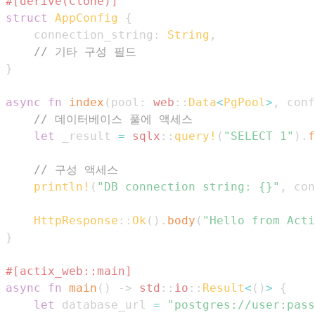
#[derive(Clone)]
struct
AppConfig
{
    connection_string
:
String
,
// 기타 구성 필드
}
async
fn
index
(
pool
:
web
::
Data
<
PgPool
>
,
 conf
// 데이터베이스 풀에 액세스
let
 _result 
=
sqlx
::
query!
(
"SELECT 1"
)
.
f
// 구성 액세스
println!
(
"DB connection string: {}"
,
 con
HttpResponse
::
Ok
(
)
.
body
(
"Hello from Acti
}
#[actix_web::main]
async
fn
main
(
)
->
std
::
io
::
Result
<
(
)
>
{
let
 database_url 
=
"postgres://user:pass