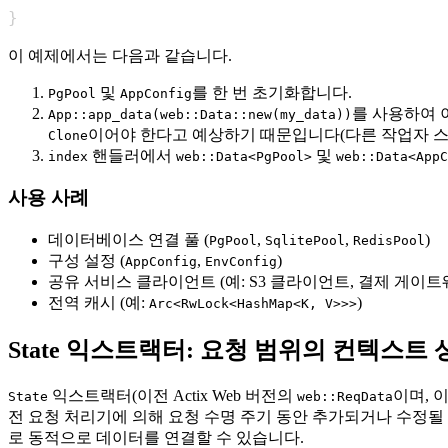
}
이 예제에서는 다음과 같습니다.
및
를 한 번 초기화합니다.
PgPool
AppConfig
를 사용하여
App::app_data(web::Data::new(my_data))
이어야 한다고 예상하기 때문입니다(다른 작업자 스
Clone
핸들러에서
및
index
web::Data<PgPool>
web::Data<AppC
사용 사례
데이터베이스 연결 풀 (
,
,
)
PgPool
SqlitePool
RedisPool
구성 설정 (
,
)
AppConfig
EnvConfig
공유 서비스 클라이언트 (예: S3 클라이언트, 결제 게이
전역 캐시 (예:
)
Arc<RwLock<HashMap<K, V>>>
State 익스트랙터: 요청 범위의 컨텍스트 
익스트랙터(이전 Actix Web 버전의
이며, 
State
web::ReqData
전 요청 처리기에 의해 요청 수명 주기 동안 추가되거나 수정
로 동적으로 데이터를 연결할 수 있습니다.