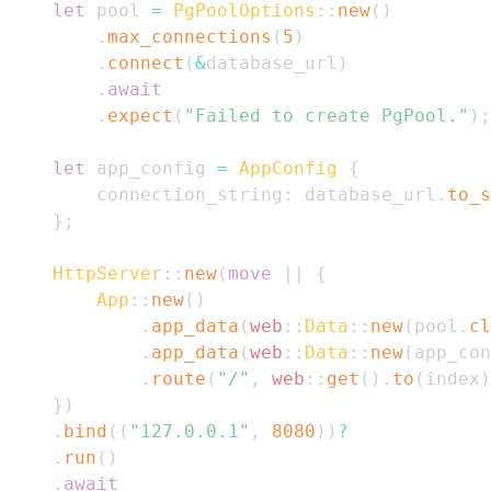
let
 pool 
=
PgPoolOptions
::
new
(
)
.
max_connections
(
5
)
.
connect
(
&
database_url
)
.
await
.
expect
(
"Failed to create PgPool."
)
;
let
 app_config 
=
AppConfig
{
        connection_string
:
 database_url
.
to_s
}
;
HttpServer
::
new
(
move
|
|
{
App
::
new
(
)
.
app_data
(
web
::
Data
::
new
(
pool
.
cl
.
app_data
(
web
::
Data
::
new
(
app_con
.
route
(
"/"
,
web
::
get
(
)
.
to
(
index
)
}
)
.
bind
(
(
"127.0.0.1"
,
8080
)
)
?
.
run
(
)
.
await