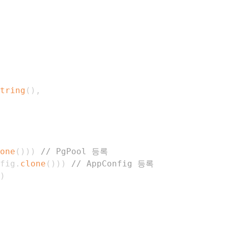
tring
(
)
,
one
(
)
)
)
// PgPool 등록
fig
.
clone
(
)
)
)
// AppConfig 등록
)