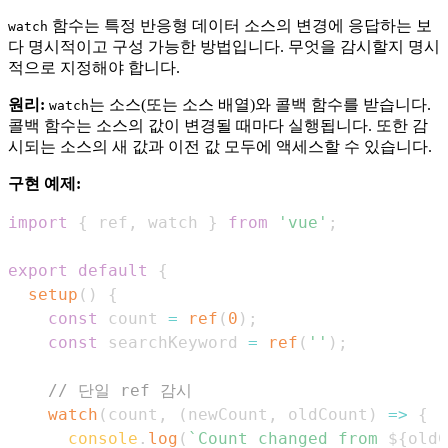
함수는 특정 반응형 데이터 소스의 변경에 응답하는 보
watch
다 명시적이고 구성 가능한 방법입니다. 무엇을 감시할지 명시
적으로 지정해야 합니다.
원리:
는 소스(또는 소스 배열)와 콜백 함수를 받습니다.
watch
콜백 함수는 소스의 값이 변경될 때마다 실행됩니다. 또한 감
시되는 소스의 새 값과 이전 값 모두에 액세스할 수 있습니다.
구현 예제:
import
{
 ref
,
 watch 
}
from
'vue'
;
export
default
{
setup
(
)
{
const
 count 
=
ref
(
0
)
;
const
 searchKeyword 
=
ref
(
''
)
;
// 단일 ref 감시
watch
(
count
,
(
newCount
,
 oldCount
)
=>
{
console
.
log
(
`
Count changed from 
${
oldC