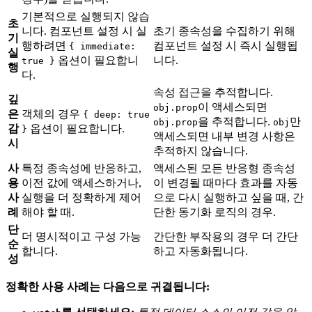
기본적으로 실행되지 않습
초
니다. 컴포넌트 설정 시 실
초기 종속성을 수집하기 위해
기
행하려면
컴포넌트 설정 시 즉시 실행됩
{ immediate:
실
옵션이 필요합니
니다.
true }
행
다.
속성 접근을 추적합니다.
깊
이 액세스되면
obj.prop
은
객체의 경우
{ deep: true
을 추적합니다.
만
obj.prop
obj
감
옵션이 필요합니다.
}
액세스되면 내부 변경 사항은
시
추적하지 않습니다.
사
특정 종속성에 반응하고,
액세스된 모든 반응형 종속성
용
이전 값에 액세스하거나,
이 변경될 때마다 효과를 자동
사
실행을 더 정확하게 제어
으로 다시 실행하고 싶을 때, 간
례
해야 할 때.
단한 동기화 로직의 경우.
단
더 명시적이고 구성 가능
간단한 부작용의 경우 더 간단
순
합니다.
하고 자동화됩니다.
성
정확한 사용 사례는 다음으로 귀결됩니다: