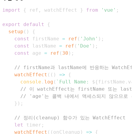
import
{
 ref
,
 watchEffect 
}
from
'vue'
;
export
default
{
setup
(
)
{
const
 firstName 
=
ref
(
'John'
)
;
const
 lastName 
=
ref
(
'Doe'
)
;
const
 age 
=
ref
(
30
)
;
// firstName과 lastName에 반응하는 WatchEf
watchEffect
(
(
)
=>
{
console
.
log
(
`
Full Name: 
${
firstName
.
va
// 이 watchEffect는 firstName 또는 l
// 'age'는 콜백 내에서 액세스되지 않으므로
}
)
;
// 정리(cleanup) 함수가 있는 WatchEffect
let
 timer
;
watchEffect
(
(
onCleanup
)
=>
{