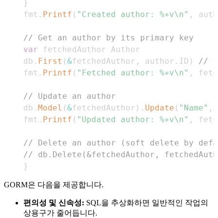
}
	fmt
.
Printf
(
"Created author: %+v\n"
,
 auth
// Get an author by its primary key
var
	db
.
First
(
&
fetchedAuthor
,
 author
.
ID
)
// f
	fmt
.
Printf
(
"Fetched author: %+v\n"
,
 fetc
// Update an author
	db
.
Model
(
&
fetchedAuthor
)
.
Update
(
"Name"
,
	fmt
.
Printf
(
"Updated author: %+v\n"
,
 fetc
// Delete an author (soft delete by defa
// db.Delete(&fetchedAuthor, fetchedAuth
}
GORM은 다음을 제공합니다.
편의성 및 신속성:
SQL을 추상화하면 일반적인 작업의
상용구가 줄어듭니다.