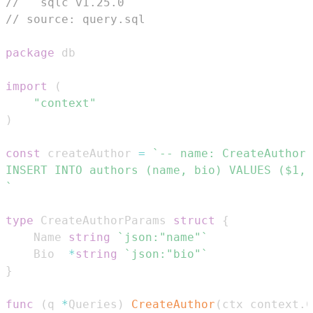
//   sqlc v1.25.0
// source: query.sql
package
import
(
"context"
)
const
 createAuthor 
=
`
type
 CreateAuthorParams 
struct
{
	Name 
string
`json:"name"`
	Bio  
*
string
`json:"bio"`
}
func
(
q 
*
Queries
)
CreateAuthor
(
ctx context
.
C