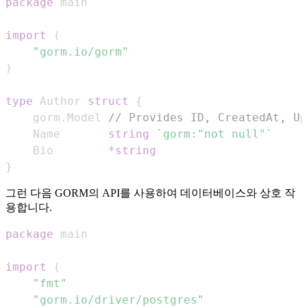
package
import
(
"gorm.io/gorm"
)
type
 Author 
struct
{
	gorm
.
Model 
// Provides ID, CreatedAt, Up
	Name       
string
`gorm:"not null"`
	Bio        
*
string
}
그런 다음 GORM의 API를 사용하여 데이터베이스와 상호 작
용합니다.
package
import
(
"fmt"
"gorm.io/driver/postgres"