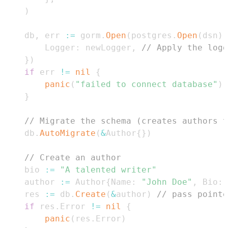
)
	db
,
 err 
:=
 gorm
.
Open
(
postgres
.
Open
(
dsn
)
,
		Logger
:
 newLogger
,
// Apply the logg
}
)
if
 err 
!=
nil
{
panic
(
"failed to connect database"
)
}
// Migrate the schema (creates authors t
	db
.
AutoMigrate
(
&
Author
{
}
)
// Create an author
	bio 
:=
"A talented writer"
	author 
:=
 Author
{
Name
:
"John Doe"
,
 Bio
:
	res 
:=
 db
.
Create
(
&
author
)
// pass pointe
if
 res
.
Error 
!=
nil
{
panic
(
res
.
Error
)