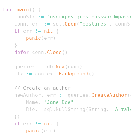
func
main
(
)
{
	connStr 
:=
"user=postgres password=passw
	conn
,
 err 
:=
 sql
.
Open
(
"postgres"
,
 connSt
if
 err 
!=
nil
{
panic
(
err
)
}
defer
 conn
.
Close
(
)
	queries 
:=
 db
.
New
(
conn
)
	ctx 
:=
 context
.
Background
(
)
// Create an author
	newAuthor
,
 err 
:=
 queries
.
CreateAuthor
(
c
		Name
:
"Jane Doe"
,
		Bio
:
  sql
.
NullString
{
String
:
"A tale
}
)
if
 err 
!=
nil
{
panic
(
err
)