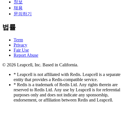
정보
채용
문의하기
법률
Term
Privacy
Fair Use
Report Abuse
© 2026
Leapcell, Inc.
Based in California.
* Leapcell is not affiliated with Redis. Leapcell is a separate
entity that provides a Redis-compatible service.
* Redis is a trademark of Redis Ltd. Any rights therein are
reserved to Redis Ltd. Any use by Leapcell is for referential
purposes only and does not indicate any sponsorship,
endorsement, or affiliation between Redis and Leapcell.