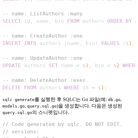
-- name: ListAuthors :many
SELECT
 id
,
 name
,
 bio 
FROM
 authors 
ORDER
BY
 n
-- name: CreateAuthor :one
INSERT
INTO
 authors 
(
name
,
 bio
)
VALUES
(
$
1
,
 
-- name: UpdateAuthor :one
UPDATE
 authors 
SET
 name 
=
 $
1
,
 bio 
=
 $
2
WHERE
-- name: DeleteAuthor :exec
DELETE
FROM
 authors 
WHERE
 id 
=
 $
1
;
를 실행한 후 SQLC는 Go 파일(예:
,
sqlc generate
db.go
,
)을 생성합니다. 다음은 생성된
models.go
query.sql.go
의 스니펫입니다.
query.sql.go
// Code generated by sqlc. DO NOT EDIT.
// versions: