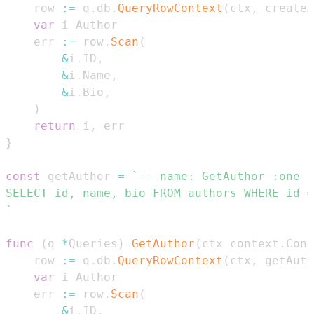
	row 
:=
 q
.
db
.
QueryRowContext
(
ctx
,
 createA
var
	err 
:=
 row
.
Scan
(
&
i
.
ID
,
&
i
.
Name
,
&
i
.
Bio
,
)
return
 i
,
}
const
 getAuthor 
=
`
func
(
q 
*
Queries
)
GetAuthor
(
ctx context
.
Cont
	row 
:=
 q
.
db
.
QueryRowContext
(
ctx
,
 getAuth
var
	err 
:=
 row
.
Scan
(
&
i
.
ID
,