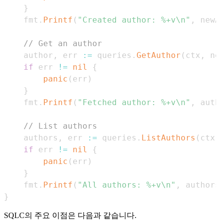
}
	fmt
.
Printf
(
"Created author: %+v\n"
,
 newA
// Get an author
	author
,
 err 
:=
 queries
.
GetAuthor
(
ctx
,
 ne
if
 err 
!=
nil
{
panic
(
err
)
}
	fmt
.
Printf
(
"Fetched author: %+v\n"
,
 auth
// List authors
	authors
,
 err 
:=
 queries
.
ListAuthors
(
ctx
)
if
 err 
!=
nil
{
panic
(
err
)
}
	fmt
.
Printf
(
"All authors: %+v\n"
,
 authors
}
SQLC의 주요 이점은 다음과 같습니다.