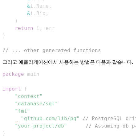
&
i
.
Name
,
&
i
.
Bio
,
)
return
 i
,
}
// ... other generated functions
그리고 애플리케이션에서 사용하는 방법은 다음과 같습니다.
package
import
(
"context"
"database/sql"
"fmt"
_
"github.com/lib/pq"
// PostgreSQL driv
"your-project/db"
// Assuming db pa
)