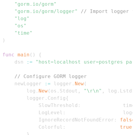
"gorm.io/gorm"
"gorm.io/gorm/logger"
// Import logger f
"log"
"os"
"time"
)
func
main
(
)
{
	dsn 
:=
"host=localhost user=postgres pas
// Configure GORM logger
	newLogger 
:=
 logger
.
New
(
		log
.
New
(
os
.
Stdout
,
"\r\n"
,
 log
.
LstdF
		logger
.
Config
{
			SlowThreshold
:
              time
			LogLevel
:
                   logg
			IgnoreRecordNotFoundError
:
false
			Colorful
:
true
,
}
,