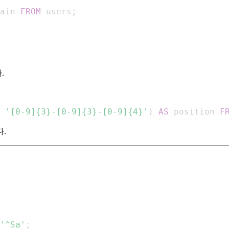
ain 
FROM
 users
;
.
'[0-9]{3}-[0-9]{3}-[0-9]{4}'
)
AS
 position 
F
.
'^Sa'
;