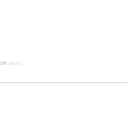
ROM
 dual
;