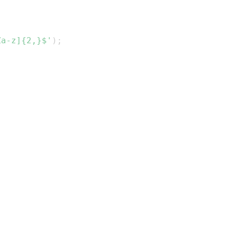
Za-z]{2,}$'
)
;