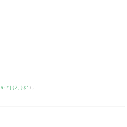
Za-z]{2,}$'
)
;