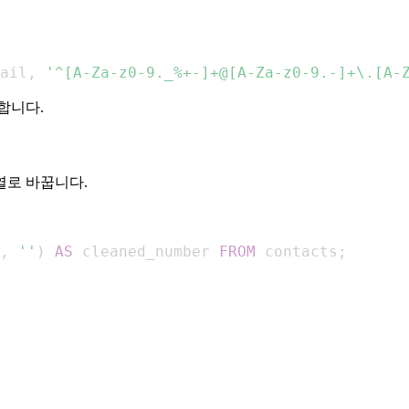
ail
,
'^[A-Za-z0-9._%+-]+@[A-Za-z0-9.-]+\.[A-
합니다.
열로 바꿉니다.
,
''
)
AS
 cleaned_number 
FROM
 contacts
;