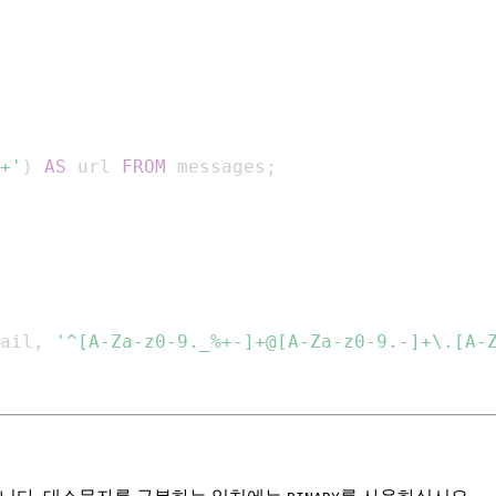
+'
)
AS
 url 
FROM
 messages
;
ail
,
'^[A-Za-z0-9._%+-]+@[A-Za-z0-9.-]+\.[A-