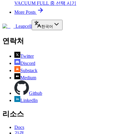
VACUUM FULL 중 선택 시기
More Posts
Leapcell
한국어
연락처
Twitter
Discord
Substack
Medium
Github
LinkedIn
리소스
Docs
가격