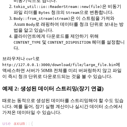
비동기적으로 엽니다.
은 비동기
tokio_util::io::ReaderStream::new(file)
파일 리더를
청크의
으로 변환합니다.
Bytes
Stream
은 이 스트림을 가져와
Body::from_stream(stream)
Axum
로 래핑하여 데이터를 청크 단위로 보내는 방
Body
법을 알고 있습니다.
클라이언트에게 다운로드를 제안하기 위해
및
헤더를 설정합니
CONTENT_TYPE
CONTENT_DISPOSITION
다.
브라우저나
로
curl
에
http://127.0.0.1:3000/download/file/large_file.bin
액세스하면 서버가 50MB 전체를 미리 버퍼링하지 않고 파일
이 즉시 청크 단위로 다운로드되는 것을 볼 수 있습니다.
예제 2: 생성된 데이터 스트리밍(장기 연결)
때로는 동적으로 생성된 데이터를 스트리밍해야 할 수도 있습
니다. 예를 들어, 장기 실행 계산이나 실시간 데이터 소스에서
가져온 데이터일 수 있습니다.
use
axum
::
{