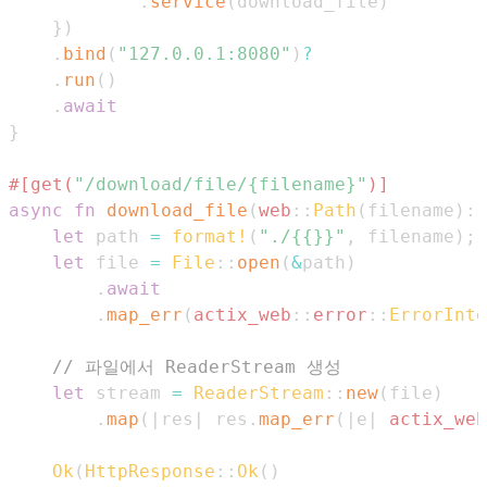
.
service
(
download_file
)
}
)
.
bind
(
"127.0.0.1:8080"
)
?
.
run
(
)
.
await
}
#[get(
"/download/file/{filename}"
)]
async
fn
download_file
(
web
::
Path
(
filename
)
:
let
 path 
=
format!
(
"./{{}}"
,
 filename
)
;
let
 file 
=
File
::
open
(
&
path
)
.
await
.
map_err
(
actix_web
::
error
::
ErrorInte
// 파일에서 ReaderStream 생성
let
 stream 
=
ReaderStream
::
new
(
file
)
.
map
(
|
res
|
 res
.
map_err
(
|
e
|
actix_web
Ok
(
HttpResponse
::
Ok
(
)