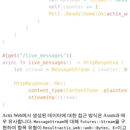
self
.
counter 
+=
1
;
Poll
::
Ready
(
Some
(
Ok
(
actix_we
}
}
}
}
#[get(
"/live_messages"
)]
async
fn
live_messages
(
)
->
HttpResponse
{
let
 stream 
=
MessageStream
{
 counter
:
0
HttpResponse
::
Ok
(
)
.
content_type
(
ContentType
::
plaintext
.
streaming
(
stream
)
}
Actix Web에서 생성된 데이터에 대한 접근 방식은 Axum과 매
우 유사합니다.
에 대해
을 구
MessageStream
futures::Stream
현하여 항목 유형이
이고
Result<actix_web::web::Bytes, E>