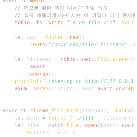
async
fn
main
(
)
{
// 데모를 위한 더미 대용량 파일 생성
// 실제 애플리케이션에서는 이 파일이 이미 존재할
tokio
::
fs
::
write
(
"large_file.bin"
,
vec!
[
let
 app 
=
Router
::
new
(
)
.
route
(
"/download/file/:filename"
,
g
let
 listener 
=
tokio
::
net
::
TcpListener
::
.
await
.
unwrap
(
)
;
println!
(
"Listening on http://127.0.0.1:
axum
::
serve
(
listener
,
 app
)
.
await
.
unwrap
(
}
async
fn
stream_file
(
Path
(
filename
)
:
Path
<
St
let
 path 
=
format!
(
"./{{}}"
,
 filename
)
;
let
 file 
=
match
File
::
open
(
&
path
)
.
await
Ok
(
file
)
=>
 file
,