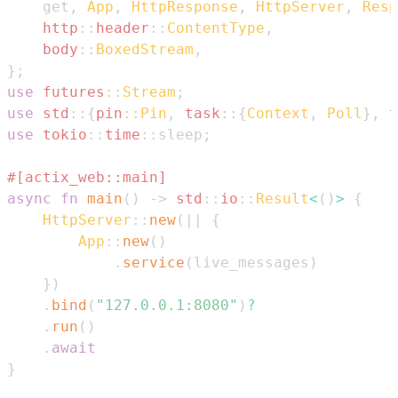
    get
,
App
,
HttpResponse
,
HttpServer
,
Resp
http
::
header
::
ContentType
,
body
::
BoxedStream
,
}
;
use
futures
::
Stream
;
use
std
::
{
pin
::
Pin
,
task
::
{
Context
,
Poll
}
,
t
use
tokio
::
time
::
sleep
;
#[actix_web::main]
async
fn
main
(
)
->
std
::
io
::
Result
<
(
)
>
{
HttpServer
::
new
(
|
|
{
App
::
new
(
)
.
service
(
live_messages
)
}
)
.
bind
(
"127.0.0.1:8080"
)
?
.
run
(
)
.
await
}