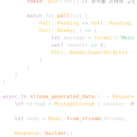
tokio
::
pin!
(
fut
)
;
// 퓨처를 스택에 고정
match
 fut
.
poll
(
cx
)
{
Poll
::
Pending
=>
Poll
::
Pending
,
Poll
::
Ready
(
_
)
=>
{
let
 message 
=
format!
(
"Messa
self
.
counter 
+=
1
;
Poll
::
Ready
(
Some
(
Ok
(
Bytes
::
f
}
}
}
}
async
fn
stream_generated_data
(
)
->
Response
let
 stream 
=
MessageStream
{
 counter
:
0
let
 body 
=
Body
::
from_stream
(
stream
)
;
Response
::
builder
(
)