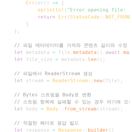
Err
(
err
)
=>
{
eprintln!
(
"Error opening file: {
return
Err
(
StatusCode
::
NOT_FOUND
}
}
;
// 파일 메타데이터를 가져와 콘텐츠 길이와 수정 
let
 metadata 
=
 file
.
metadata
(
)
.
await
.
map
let
 file_size 
=
 metadata
.
len
(
)
;
// 파일에서 ReaderStream 생성
let
 stream 
=
ReaderStream
::
new
(
file
)
;
// Bytes 스트림을 Body로 변환
// 스트림 항목에 실패할 수 있는 경우 여기에 오
let
 body 
=
Body
::
from_stream
(
stream
)
;
// 적절한 헤더로 응답 빌드
let
 response 
=
Response
::
builder
(
)