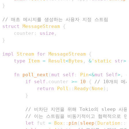
}
// 매초 메시지를 생성하는 사용자 지정 스트림
struct
MessageStream
{
    counter
:
usize
,
}
impl
Stream
for
MessageStream
{
type
Item
=
Result
<
Bytes
,
&
'static
str
>
;
fn
poll_next
(
mut
self
:
Pin
<
&
mut
Self
>
,
 c
if
self
.
counter 
>=
10
{
// 10개의 메
return
Poll
::
Ready
(
None
)
;
}
// 비차단 지연을 위해 Tokio의 sleep 사용
// 이는 스트림을 비동기적이고 협력적으로 만
let
 fut 
=
Box
::
pin
(
sleep
(
Duration
::
f