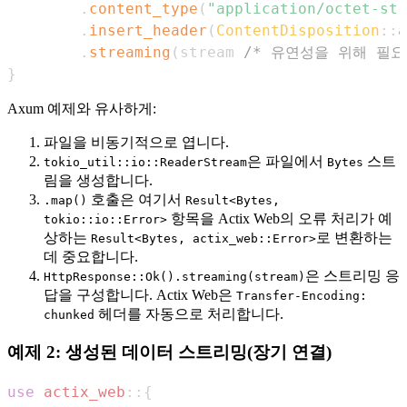
.
content_type
(
"application/octet-str
.
insert_header
(
ContentDisposition
::
a
.
streaming
(
stream 
/* 유연성을 위해 필요한 
}
Axum 예제와 유사하게:
파일을 비동기적으로 엽니다.
은 파일에서
스트
tokio_util::io::ReaderStream
Bytes
림을 생성합니다.
호출은 여기서
.map()
Result<Bytes,
항목을 Actix Web의 오류 처리가 예
tokio::io::Error>
상하는
로 변환하는
Result<Bytes, actix_web::Error>
데 중요합니다.
은 스트리밍 응
HttpResponse::Ok().streaming(stream)
답을 구성합니다. Actix Web은
Transfer-Encoding:
헤더를 자동으로 처리합니다.
chunked
예제 2: 생성된 데이터 스트리밍(장기 연결)
use
actix_web
::
{