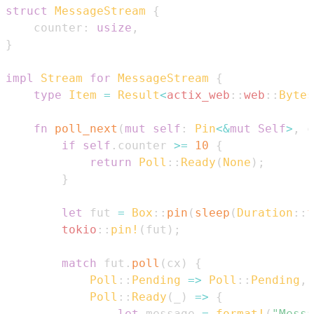
struct
MessageStream
{
    counter
:
usize
,
}
impl
Stream
for
MessageStream
{
type
Item
=
Result
<
actix_web
::
web
::
Bytes
fn
poll_next
(
mut
self
:
Pin
<
&
mut
Self
>
,
 c
if
self
.
counter 
>=
10
{
return
Poll
::
Ready
(
None
)
;
}
let
 fut 
=
Box
::
pin
(
sleep
(
Duration
::
f
tokio
::
pin!
(
fut
)
;
match
 fut
.
poll
(
cx
)
{
Poll
::
Pending
=>
Poll
::
Pending
,
Poll
::
Ready
(
_
)
=>
{
let
 message 
=
format!
(
"Messa