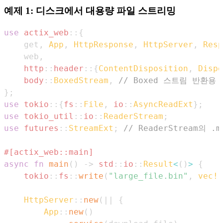
예제 1: 디스크에서 대용량 파일 스트리밍
use
actix_web
::
{
    get
,
App
,
HttpResponse
,
HttpServer
,
Resp
    web
,
http
::
header
::
{
ContentDisposition
,
Dispo
body
::
BoxedStream
,
// Boxed 스트림 반환용
}
;
use
tokio
::
{
fs
::
File
,
io
::
AsyncReadExt
}
;
use
tokio_util
::
io
::
ReaderStream
;
use
futures
::
StreamExt
;
// ReaderStream의 .m
#[actix_web::main]
async
fn
main
(
)
->
std
::
io
::
Result
<
(
)
>
{
tokio
::
fs
::
write
(
"large_file.bin"
,
vec!
[
HttpServer
::
new
(
|
|
{
App
::
new
(
)