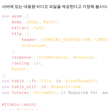
서버에 있는 대용량 비디오 파일을 제공한다고 가정해 봅시다.
use
axum
::
{
body
::
{
Body
,
Bytes
}
,
extract
::
Path
,
http
::
{
header
::
{
CONTENT_DISPOSITION
,
CONTEN
StatusCode
,
}
,
response
::
{
IntoResponse
,
Response
}
,
routing
::
get
,
Router
,
}
;
use
tokio
::
{
fs
::
File
,
io
::
AsyncReadExt
}
;
use
tokio_util
::
io
::
ReaderStream
;
use
futures
::
StreamExt
;
// Required for .map
#[tokio::main]