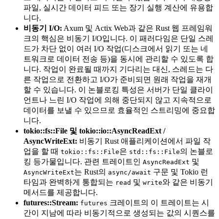
파일, 실시간 데이터 피드 또는 장기 실행 계산에 유용합
니다.
비동기 I/O:
Axum 및 Actix Web과 같은 Rust 웹 프레임워
크의 핵심은 비동기 I/O입니다. 이 패러다임은 단일 스레
드가 차단 없이 여러 I/O 작업(디스크에서 읽기 또는 네
트워크로 데이터 전송 등)을 동시에 관리할 수 있도록 합
니다. 작업이 완료될 때까지 기다리는 대신, 스레드는 다
른 작업으로 전환하고 I/O가 준비되면 원래 작업을 재개
할 수 있습니다. 이 논블로킹 특성은 서버가 단일 클라이
언트나 느린 I/O 작업에 의해 중단되지 않고 지속적으로
데이터를 보낼 수 있으므로 효율적인 스트리밍에 중요합
니다.
tokio::fs::File 및 tokio::io::AsyncReadExt /
AsyncWriteExt:
비동기 Rust 애플리케이션에서 파일 작
업을 할 때
은
의 논블로
tokio::fs::File
std::fs::File
킹 등가물입니다. 관련 트레이트인
및
AsyncReadExt
는 Rust의
구문 및 Tokio 런
AsyncWriteExt
async/await
타임과 완벽하게 통합되는
및
와 같은 비동기
read
write
메서드를 제공합니다.
futures::Stream:
크레이트의 이 트레이트는 시
futures
간이 지남에 따라 비동기적으로 생성되는 값의 시퀀스를