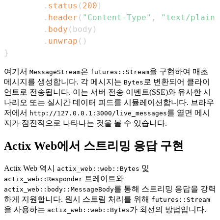
.
status
(
200
)
.
header
(
"Content-Type"
,
"text/plain"
.
body
(
body
)
.
unwrap
(
)
}
여기서
은
을 구현하여 매초
MessageStream
futures::Stream
메시지를 생성합니다. 각 메시지는
로 변환되어 클라이
Bytes
언트로 전송됩니다. 이는 서버 전송 이벤트(SSE)와 유사한 시
나리오 또는 실시간 데이터 피드를 시뮬레이션합니다. 브라우
저에서
를 열면 메시
http://127.0.0.1:3000/live_messages
지가 점진적으로 나타나는 것을 볼 수 있습니다.
Actix Web에서 스트리밍 응답 구현
Actix Web 역시
및
actix_web::web::Bytes
트레이트와
actix_web::Responder
를 통해 스트리밍 응답을 강력
actix_web::body::MessageBody
하게 지원합니다. 원시 스트림 처리를 위해
futures::Stream
을 사용하는
가 최선의 방법입니다.
actix_web::web::Bytes