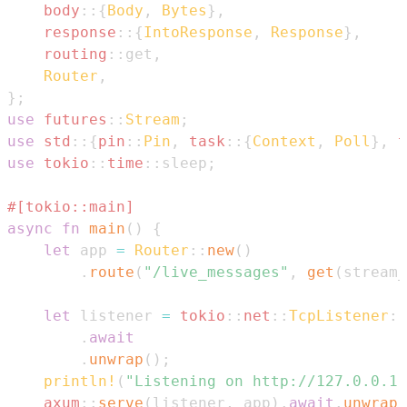
body
::
{
Body
,
Bytes
}
,
response
::
{
IntoResponse
,
Response
}
,
routing
::
get
,
Router
,
}
;
use
futures
::
Stream
;
use
std
::
{
pin
::
Pin
,
task
::
{
Context
,
Poll
}
,
t
use
tokio
::
time
::
sleep
;
#[tokio::main]
async
fn
main
(
)
{
let
 app 
=
Router
::
new
(
)
.
route
(
"/live_messages"
,
get
(
stream_
let
 listener 
=
tokio
::
net
::
TcpListener
::
.
await
.
unwrap
(
)
;
println!
(
"Listening on http://127.0.0.1:
axum
::
serve
(
listener
,
 app
)
.
await
.
unwrap
(