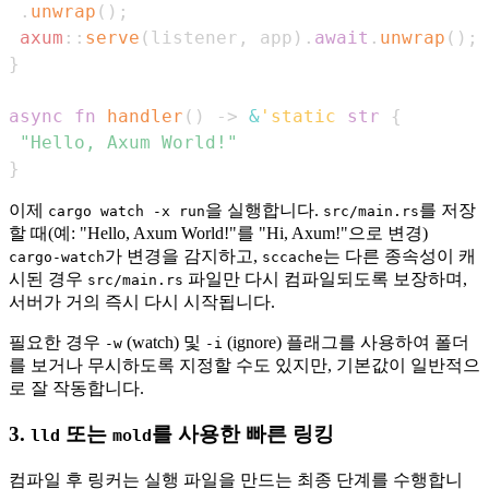
.
unwrap
(
)
;
axum
::
serve
(
listener
,
 app
)
.
await
.
unwrap
(
)
;
}
async
fn
handler
(
)
->
&
'static
str
{
"Hello, Axum World!"
}
이제
을 실행합니다.
를 저장
cargo watch -x run
src/main.rs
할 때(예: "Hello, Axum World!"를 "Hi, Axum!"으로 변경)
가 변경을 감지하고,
는 다른 종속성이 캐
cargo-watch
sccache
시된 경우
파일만 다시 컴파일되도록 보장하며,
src/main.rs
서버가 거의 즉시 다시 시작됩니다.
필요한 경우
(watch) 및
(ignore) 플래그를 사용하여 폴더
-w
-i
를 보거나 무시하도록 지정할 수도 있지만, 기본값이 일반적으
로 잘 작동합니다.
3.
또는
를 사용한 빠른 링킹
lld
mold
컴파일 후 링커는 실행 파일을 만드는 최종 단계를 수행합니