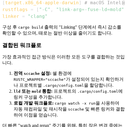
[
target.x86_64-apple-darwin
]
# macOS Intel용
rustflags
=
[
"-C"
,
"link-arg=-fuse-ld=mold"
]
linker
=
"clang"
구성 후
출력의 "Linking" 단계에서 즉시 감소를
cargo build
확인할 수 있으며, 때로는 절반 이상을 줄이기도 합니다.
결합된 워크플로
가장 효과적인 접근 방식은 이러한 모든 도구를 결합하는 것입
니다.
전역
설정:
쉘 환경에
sccache
가 설정되어 있는지 확인하거
RUSTC_WRAPPER="sccache"
나 프로젝트별
을 할당합니다.
.cargo/config.toml
또는
통합:
프로젝트의
에
lld
mold
.cargo/config.toml
링커 구성을 추가합니다.
로컬 개발 워크플로:
을 사용하여
cargo watch -x run
자동 재컴파일 및 재시작을
및 빠른 링커와 결합
sccache
하여 이점을 얻습니다.
더 빠른 "watch and rerun" 주기를 위해, 특히 작은 변경 중에는