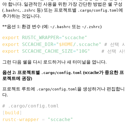
야 합니다. 일관적인 사용을 위한 가장 간단한 방법은 쉘 구성
(
,
등) 또는 프로젝트별
에
.bashrc
.zshrc
.cargo/config.toml
추가하는 것입니다.
**옵션 1: 환경 변수 (예:
또는
)
~/.bashrc
~/.zshrc
export
RUSTC_WRAPPER
=
"sccache"
export
SCCACHE_DIR
=
"
$HOME
/.sccache"
# 선택 
export
SCCACHE_CACHE_SIZE
=
"10G"
# 선택 사
그런 다음 쉘을 다시 로드하거나 새 터미널을 엽니다.
옵션 2: 프로젝트별
(sccache가 중요한 프
.cargo/config.toml
로젝트에 권장)
프로젝트 루트에
을 생성하거나 편집합니
.cargo/config.toml
다.
# .cargo/config.toml
[
build
]
rustc-wrapper
=
"sccache"