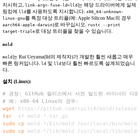
지시하고,
는 해당 드라이버에게 실제
link-arg=-fuse-ld=lld
링킹에
를 사용하도록 지시합니다.
lld
x86_64-unknown-
를 특정 대상 트리플(예: Apple Silicon Mac의 경우
linux-gnu
)로 바꾸십시오.
aarch64-apple-darwin
rustc --print
로 대상 트리플을 찾을 수 있습니다.
target-triple
mold
는 Rui Ueyama(lld의 제작자)가 개발한 훨씬 새롭고 매우
mold
빠른 링커입니다.
및
보다 훨씬 빠르도록 설계되었습니
ld
lld
다.
설치 (Linux):
# 권장: GitHub 릴리스에서 사전 빌드된 바이너리 다
# 예: x86-64 Linux의 경우:
wget
tar
sudo
cp
sudo
cp
 mold-*/lib/mold /usr/local/lib/mold 