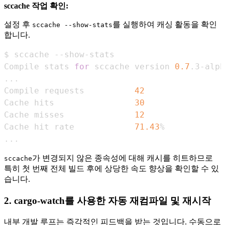
sccache 작업 확인:
설정 후
를 실행하여 캐싱 활동을 확인
sccache --show-stats
합니다.
Compile stats 
for
 sccache version 
0.7
.3-alph
..
Compile requests          
42
Cache hits                
30
Cache misses              
12
Cache hit rate            
71.43
..
.
가 변경되지 않은 종속성에 대해 캐시를 히트하므로
sccache
특히 첫 번째 전체 빌드 후에 상당한 속도 향상을 확인할 수 있
습니다.
2. cargo-watch를 사용한 자동 재컴파일 및 재시작
내부 개발 루프는 즉각적인 피드백을 받는 것입니다. 수동으로