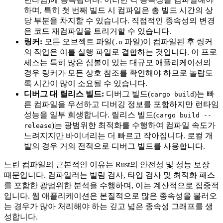
하며, 특히 첫 번째 빌드 시 컴파일은 총 빌드 시간의 상
당 부분을 차지할 수 있습니다. 직접적인 종속성의 변경
은 코드 재컴파일을 트리거할 수 있습니다.
링커:
모든 오브젝트 파일(
파일)이 컴파일된 후 링커
.o
의 작업은 이를 실행 파일로 결합하는 것입니다. 이 프로
세스는 특히 많은 심볼이 있는 대규모 애플리케이션의
경우 링커가 모든 상호 참조를 확인해야 하므로 놀랍도
록 시간이 많이 소요될 수 있습니다.
디버그 대 릴리스 빌드:
디버그 빌드(
)는 빠
cargo build
른 컴파일을 우선하고 디버깅 정보를 포함하지만 런타임
성능을 일부 희생합니다. 릴리스 빌드(
cargo build --
)는 광범위한 최적화를 수행하여 컴파일 속도가
release
느려지지만 바이너리는 더 빠르고 작아집니다. 로컬 개
발의 경우 거의 전적으로 디버그 빌드를 사용합니다.
느린 컴파일의 근본적인 이유는 Rust의 안전성 및 성능 보장
때문입니다. 컴파일러는 빌림 검사, 타입 검사 및 최적화 패스
를 포함한 광범위한 분석을 수행하며, 이는 계산적으로 집중적
입니다. 웹 애플리케이션은 본질적으로 많은 종속성을 불러오
는 경우가 많아 처리해야 하는 깊고 넓은 종속성 그래프를 생
성합니다.