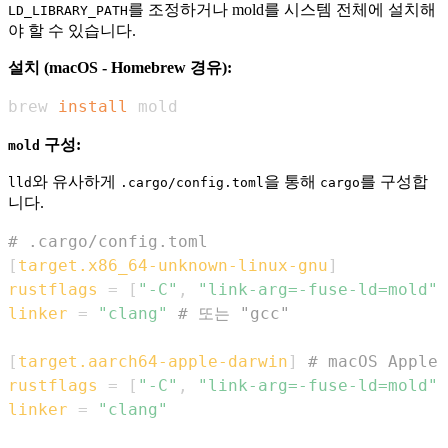
를 조정하거나 mold를 시스템 전체에 설치해
LD_LIBRARY_PATH
야 할 수 있습니다.
설치 (macOS - Homebrew 경유):
brew 
install
 mold
구성:
mold
와 유사하게
을 통해
를 구성합
lld
.cargo/config.toml
cargo
니다.
# .cargo/config.toml
[
target.x86_64-unknown-linux-gnu
]
rustflags
=
[
"-C"
,
"link-arg=-fuse-ld=mold"
]
linker
=
"clang"
# 또는 "gcc"
[
target.aarch64-apple-darwin
]
# macOS Apple
rustflags
=
[
"-C"
,
"link-arg=-fuse-ld=mold"
]
linker
=
"clang"