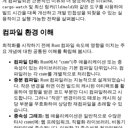
게 컴파일되는 근본적인 이유와 더 중요하게는
,
sccache
및 최신 링커(
/
)와 같은 도구를 사용하여
cargo-watch
lld
mold
빌드 시간을 대폭 개선하고 개발 민첩성을 되찾을 수 있는 실
용적이고 실행 가능한 전략을 살펴봅니다.
컴파일 환경 이해
최적화를 시작하기 전에 Rust 컴파일 속도에 영향을 미치는 주
요 개념에 대한 공통된 이해를 확립해 봅시다.
컴파일 단위:
Rust에서 "crate"(주 애플리케이션 또는 종
속성이 있는 라이브러리)는 기본 컴파일 단위입니다. 컴
파일러는 각 crate를 개별적으로 처리합니다.
증분 컴파일:
Rust 컴파일러는 지능적으로 설계되었습니
다. 작은 변경을 하면 이전 빌드의 캐시된 아티팩트를 활
용하여 영향을 받은 코드 부분만 다시 컴파일하려고 시
도합니다. 그러나 "작은" 변경이라도 때로는 캐시의 상
당 부분을 무효화하여 상당한 재컴파일을 초래할 수 있
습니다.
종속성 그래프:
웹 애플리케이션은 일반적으로 수많은
타사 crate(예: 웹 프레임워크, 직렬화 라이브러리, 비동기
런타임)에 종속됩니다. 이러한 각 종속성을 컴파일해야