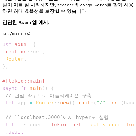
일이 이를 잘 처리하지만,
와
를 함께 사용
sccache
cargo-watch
하면 최대 효율성을 보장할 수 있습니다.
간단한 Axum 앱 예시:
:
src/main.rs
use
axum
::
{
routing
::
get
,
Router
,
}
;
#[tokio::main]
async
fn
main
(
)
{
// 단일 라우트로 애플리케이션 구축
let
 app 
=
Router
::
new
(
)
.
route
(
"/"
,
get
(
hand
// `localhost:3000`에서 hyper로 실행
let
 listener 
=
tokio
::
net
::
TcpListener
::
bin
.
await