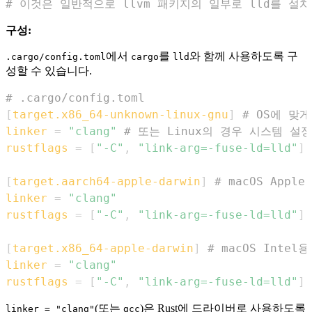
# 이것은 일반적으로 llvm 패키지의 일부로 lld를 설
구성:
에서
를
와 함께 사용하도록 구
.cargo/config.toml
cargo
lld
성할 수 있습니다.
# .cargo/config.toml
[
target.x86_64-unknown-linux-gnu
]
# OS에 맞
linker
=
"clang"
# 또는 Linux의 경우 시스템 설정
rustflags
=
[
"-C"
,
"link-arg=-fuse-ld=lld"
]
[
target.aarch64-apple-darwin
]
# macOS Apple
linker
=
"clang"
rustflags
=
[
"-C"
,
"link-arg=-fuse-ld=lld"
]
[
target.x86_64-apple-darwin
]
# macOS Intel용
linker
=
"clang"
rustflags
=
[
"-C"
,
"link-arg=-fuse-ld=lld"
]
(또는
)은 Rust에 드라이버로 사용하도록
linker = "clang"
gcc