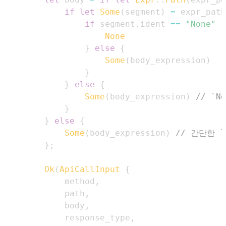
if
let
Some
(
segment
)
=
 expr_path
if
 segment
.
ident 
==
"None"
{
None
}
else
{
Some
(
body_expression
)
}
}
else
{
Some
(
body_expression
)
// `
}
}
else
{
Some
(
body_expression
)
// 간단한 
}
;
Ok
(
ApiCallInput
{
            method
,
            path
,
            body
,
            response_type
,