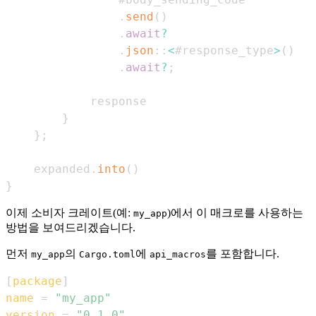
.
send
(
)
.
await
?
.
json
::
<
#response_type
>
(
)
.
await
?
;
}
}
;
    expanded
.
into
(
)
}
이제 소비자 크레이트(예:
)에서 이 매크로를 사용하는
my_app
방법을 보여드리겠습니다.
먼저
의
에
를 포함합니다.
my_app
Cargo.toml
api_macros
[
package
]
name
=
"my_app"
version
=
"0.1.0"