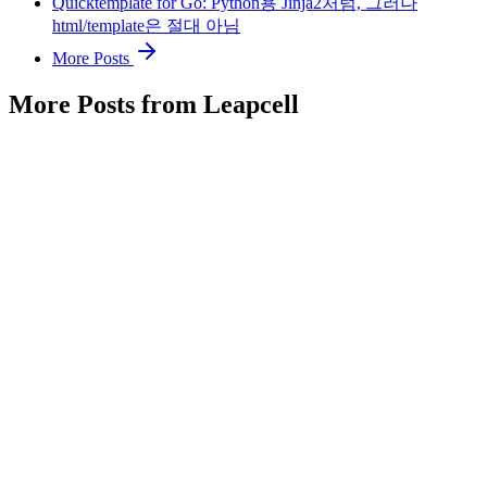
Quicktemplate for Go: Python용 Jinja2처럼, 그러나
html/template은 절대 아님
More Posts
More Posts from Leapcell