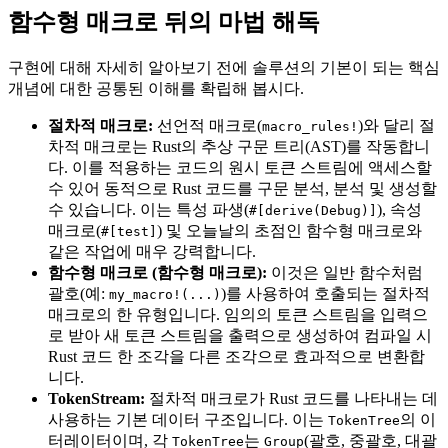
함수형 매크로 뒤의 마법 해독
구현에 대해 자세히 알아보기 전에 솔루션의 기본이 되는 핵심
개념에 대한 공통된 이해를 확립해 봅시다.
절차적 매크로:
선언적 매크로(
)와 달리 절
macro_rules!
차적 매크로는 Rust의 추상 구문 트리(AST)를 작동합니
다. 이를 적용하는 코드의 원시 토큰 스트림에 액세스할
수 있어 동적으로 Rust 코드를 구문 분석, 분석 및 생성할
수 있습니다. 이는 특성 파생(
), 속성
#[derive(Debug)]
매크로(
) 및 오늘날의 초점인 함수형 매크로와
#[test]
같은 작업에 매우 강력합니다.
함수형 매크로 (함수형 매크로):
이것은 일반 함수처럼
괄호(예:
)를 사용하여 호출되는 절차적
my_macro!(...)
매크로의 한 유형입니다. 임의의 토큰 스트림을 입력으
로 받아 새 토큰 스트림을 출력으로 생성하여 컴파일 시
Rust 코드 한 조각을 다른 조각으로 효과적으로 변환합
니다.
TokenStream:
절차적 매크로가 Rust 코드를 나타내는 데
사용하는 기본 데이터 구조입니다. 이는
의 이
TokenTree
터레이터이며, 각
는
(괄호, 중괄호, 대괄
TokenTree
Group