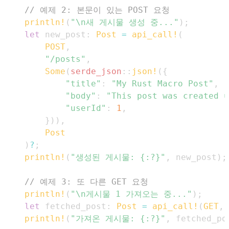
// 예제 2: 본문이 있는 POST 요청
println!
(
"\n새 게시물 생성 중..."
)
;
let
 new_post
:
Post
=
api_call!
(
POST
,
"/posts"
,
Some
(
serde_json
::
json!
(
{
"title"
:
"My Rust Macro Post"
,
"body"
:
"This post was created u
"userId"
:
1
,
}
)
)
,
Post
)
?
;
println!
(
"생성된 게시물: {:?}"
,
 new_post
)
;
// 예제 3: 또 다른 GET 요청
println!
(
"\n게시물 1 가져오는 중..."
)
;
let
 fetched_post
:
Post
=
api_call!
(
GET
,
println!
(
"가져온 게시물: {:?}"
,
 fetched_po