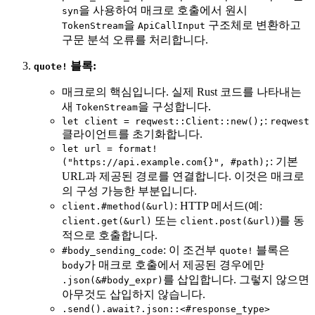
을 사용하여 매크로 호출에서 원시
syn
을
구조체로 변환하고
TokenStream
ApiCallInput
구문 분석 오류를 처리합니다.
블록:
quote!
매크로의 핵심입니다. 실제 Rust 코드를 나타내는
새
을 구성합니다.
TokenStream
:
let client = reqwest::Client::new();
reqwest
클라이언트를 초기화합니다.
let url = format!
: 기본
("https://api.example.com{}", #path);
URL과 제공된 경로를 연결합니다. 이것은 매크로
의 구성 가능한 부분입니다.
: HTTP 메서드(예:
client.#method(&url)
또는
)를 동
client.get(&url)
client.post(&url)
적으로 호출합니다.
: 이 조건부
블록은
#body_sending_code
quote!
가 매크로 호출에서 제공된 경우에만
body
를 삽입합니다. 그렇지 않으면
.json(&#body_expr)
아무것도 삽입하지 않습니다.
.send().await?.json::<#response_type>