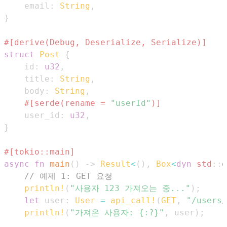
    email
:
String
,
}
#[derive(Debug, Deserialize, Serialize)]
struct
Post
{
    id
:
u32
,
    title
:
String
,
    body
:
String
,
#[serde(rename = 
"userId"
)]
    user_id
:
u32
,
}
#[tokio::main]
async
fn
main
(
)
->
Result
<
(
)
,
Box
<
dyn
std
::
e
// 예제 1: GET 요청
println!
(
"사용자 123 가져오는 중..."
)
;
let
 user
:
User
=
api_call!
(
GET
,
"/users/
println!
(
"가져온 사용자: {:?}"
,
 user
)
;