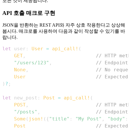
모든 것이 제공됩니다.
API 호출 매크로 구현
JSON을 반환하는 REST API와 자주 상호 작용한다고 상상해
봅시다. 매크로를 사용하여 다음과 같이 작성할 수 있기를 바
랍니다.
let
 user
:
User
=
api_call!
(
GET
,
// HTTP meth
"/users/123"
,
// Endpoint 
None
,
// No reques
User
// Expected 
)
?
;
let
 new_post
:
Post
=
api_call!
(
POST
,
// HTTP meth
"/posts"
,
// Endpoint 
Some
(
json!
(
{
"title"
:
"My Post"
,
"body"
:
Post
// Expected 