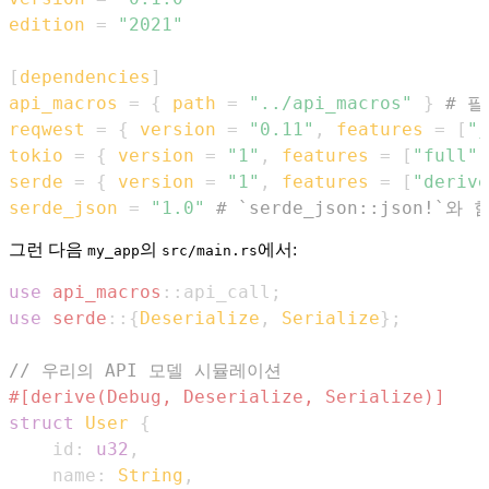
edition
=
"2021"
[
dependencies
]
api_macros
=
{
path
=
"../api_macros"
}
# 
reqwest
=
{
version
=
"0.11"
,
features
=
[
"j
tokio
=
{
version
=
"1"
,
features
=
[
"full"
]
serde
=
{
version
=
"1"
,
features
=
[
"derive
serde_json
=
"1.0"
# `serde_json::json!`
그런 다음
의
에서:
my_app
src/main.rs
use
api_macros
::
api_call
;
use
serde
::
{
Deserialize
,
Serialize
}
;
// 우리의 API 모델 시뮬레이션
#[derive(Debug, Deserialize, Serialize)]
struct
User
{
    id
:
u32
,
    name
:
String
,