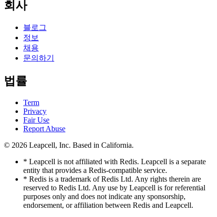
회사
블로그
정보
채용
문의하기
법률
Term
Privacy
Fair Use
Report Abuse
© 2026
Leapcell, Inc.
Based in California.
* Leapcell is not affiliated with Redis. Leapcell is a separate
entity that provides a Redis-compatible service.
* Redis is a trademark of Redis Ltd. Any rights therein are
reserved to Redis Ltd. Any use by Leapcell is for referential
purposes only and does not indicate any sponsorship,
endorsement, or affiliation between Redis and Leapcell.