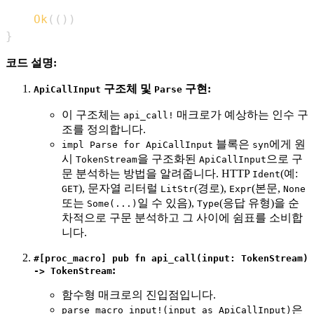
Ok
(
(
)
)
}
코드 설명:
구조체 및
구현:
ApiCallInput
Parse
이 구조체는
매크로가 예상하는 인수 구
api_call!
조를 정의합니다.
블록은
에게 원
impl Parse for ApiCallInput
syn
시
을 구조화된
으로 구
TokenStream
ApiCallInput
문 분석하는 방법을 알려줍니다. HTTP
(예:
Ident
), 문자열 리터럴
(경로),
(본문,
GET
LitStr
Expr
None
또는
일 수 있음),
(응답 유형)을 순
Some(...)
Type
차적으로 구문 분석하고 그 사이에 쉼표를 소비합
니다.
#[proc_macro] pub fn api_call(input: TokenStream)
:
-> TokenStream
함수형 매크로의 진입점입니다.
은
parse_macro_input!(input as ApiCallInput)