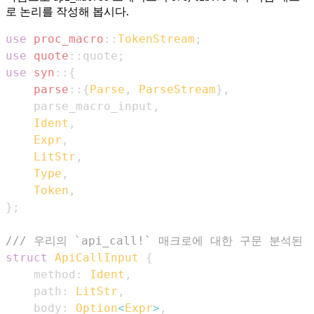
로 논리를 작성해 봅시다.
use
proc_macro
::
TokenStream
;
use
quote
::
quote
;
use
syn
::
{
parse
::
{
Parse
,
ParseStream
}
,
    parse_macro_input
,
Ident
,
Expr
,
LitStr
,
Type
,
Token
,
}
;
/// 우리의 `api_call!` 매크로에 대한 구문 분석된
struct
ApiCallInput
{
    method
:
Ident
,
    path
:
LitStr
,
    body
:
Option
<
Expr
>
,