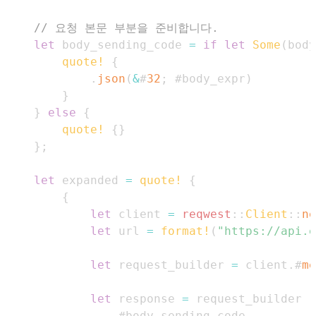
// 요청 본문 부분을 준비합니다.
let
 body_sending_code 
=
if
let
Some
(
body
quote!
{
.
json
(
&
#
32
;
 #body_expr
)
}
}
else
{
quote!
{
}
}
;
let
 expanded 
=
quote!
{
{
let
 client 
=
reqwest
::
Client
::
ne
let
 url 
=
format!
(
"https://api.e
let
 request_builder 
=
 client
.
#
me
let
 response 
=