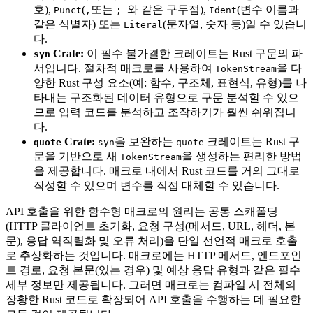
호),
(
또는
와 같은 구두점),
(변수 이름과
Punct
,
;
Ident
같은 식별자) 또는
(문자열, 숫자 등)일 수 있습니
Literal
다.
Crate:
이 필수 불가결한 크레이트는 Rust 구문의 파
syn
서입니다. 절차적 매크로를 사용하여
을 다
TokenStream
양한 Rust 구성 요소(예: 함수, 구조체, 표현식, 유형)를 나
타내는 구조화된 데이터 유형으로 구문 분석할 수 있으
므로 입력 코드를 분석하고 조작하기가 훨씬 쉬워집니
다.
Crate:
을 보완하는
크레이트는 Rust 구
quote
syn
quote
문을 기반으로 새
을 생성하는 편리한 방법
TokenStream
을 제공합니다. 매크로 내에서 Rust 코드를 거의 그대로
작성할 수 있으며 변수를 직접 대체할 수 있습니다.
API 호출을 위한 함수형 매크로의 원리는 공통 스캐폴딩
(HTTP 클라이언트 초기화, 요청 구성(메서드, URL, 헤더, 본
문), 응답 역직렬화 및 오류 처리)을 단일 선언적 매크로 호출
로 추상화하는 것입니다. 매크로에는 HTTP 메서드, 엔드포인
트 경로, 요청 본문(있는 경우) 및 예상 응답 유형과 같은 필수
세부 정보만 제공됩니다. 그러면 매크로는 컴파일 시 전체의
장황한 Rust 코드로 확장되어 API 호출을 수행하는 데 필요한