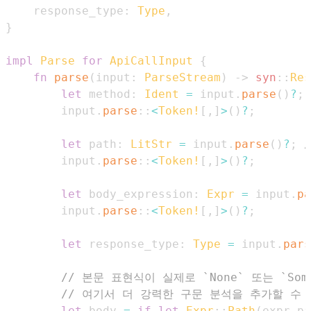
    response_type
:
Type
,
}
impl
Parse
for
ApiCallInput
{
fn
parse
(
input
:
ParseStream
)
->
syn
::
Res
let
 method
:
Ident
=
 input
.
parse
(
)
?
;
        input
.
parse
::
<
Token!
[
,
]
>
(
)
?
;
let
 path
:
LitStr
=
 input
.
parse
(
)
?
;
        input
.
parse
::
<
Token!
[
,
]
>
(
)
?
;
let
 body_expression
:
Expr
=
 input
.
pa
        input
.
parse
::
<
Token!
[
,
]
>
(
)
?
;
let
 response_type
:
Type
=
 input
.
pars
// 본문 표현식이 실제로 `None` 또는 `Som
// 여기서 더 강력한 구문 분석을 추가할 수 
let
 body 
=
if
let
Expr
::
Path
(
expr_pa