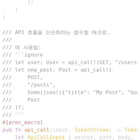
}
)
}
}
/// API 호출을 단순화하는 함수형 매크로.
///
/// 예 사용법:
/// ```ignore
/// let user: User = api_call!(GET, "/users
/// let new_post: Post = api_call!(
///     POST,
///     "/posts",
///     Some(json!({"title": "My Post", "bod
///     Post
/// )?;
/// ```
#[proc_macro]
pub
fn
api_call
(
input
:
TokenStream
)
->
Token
let
ApiCallInput
{
 method
,
 path
,
 body
,
 r