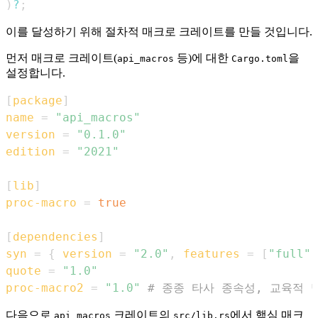
)
?
;
이를 달성하기 위해 절차적 매크로 크레이트를 만들 것입니다.
먼저 매크로 크레이트(
등)에 대한
을
api_macros
Cargo.toml
설정합니다.
[
package
]
name
=
"api_macros"
version
=
"0.1.0"
edition
=
"2021"
[
lib
]
proc-macro
=
true
[
dependencies
]
syn
=
{
version
=
"2.0"
,
features
=
[
"full"
]
quote
=
"1.0"
proc-macro2
=
"1.0"
# 종종 타사 종속성, 교육적
다음으로
크레이트의
에서 핵심 매크
api_macros
src/lib.rs