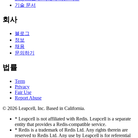
기술 문서
회사
블로그
정보
채용
문의하기
법률
Term
Privacy
Fair Use
Report Abuse
© 2026
Leapcell, Inc.
Based in California.
* Leapcell is not affiliated with Redis. Leapcell is a separate
entity that provides a Redis-compatible service.
* Redis is a trademark of Redis Ltd. Any rights therein are
reserved to Redis Ltd. Any use by Leapcell is for referential