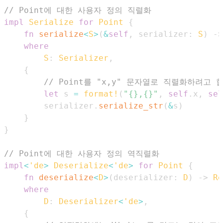
// Point에 대한 사용자 정의 직렬화
impl
Serialize
for
Point
{
fn
serialize
<
S
>
(
&
self
,
 serializer
:
S
)
->
where
S
:
Serializer
,
{
// Point를 "x,y" 문자열로 직렬화하려고 
let
 s 
=
format!
(
"{},{}"
,
self
.
x
,
sel
        serializer
.
serialize_str
(
&
s
)
}
}
// Point에 대한 사용자 정의 역직렬화
impl
<
'de
>
Deserialize
<
'de
>
for
Point
{
fn
deserialize
<
D
>
(
deserializer
:
D
)
->
Re
where
D
:
Deserializer
<
'de
>
,
{