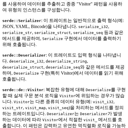
를 사용하여 데이터를 추출하고 종종 "Visitor" 패턴을 사용하
여 유형의 인스턴스를 구성합니다.
: 이 트레이트는 일반적으로 출력 형식(예:
serde::Serializer
JSON, YAML, Bincode)을 나타냅니다.
,
serialize_i32
,
,
등과 같은
serialize_str
serialize_struct
serialize_seq
메서드를 제공하며,
구현에서 데이터를 출력하기
Serialize
위해 호출됩니다.
: 이 트레이트도 입력 형식을 나타냅니
serde::Deserializer
다.
,
,
deserialize_i32
deserialize_string
,
와 같은 메서드를 제공
deserialize_struct
deserialize_seq
하며,
구현(특히 Visitor)에서 데이터를 읽기 위해
Deserialize
호출됩니다.
: 복잡한 유형에 대해
를 구현
serde::de::Visitor
Deserialize
할 때 실제 구문 분석 로직을
에 위임하는 경우가 많습
Visitor
니다.
는 다른 종류의 데이터 유형(예:
,
Visitor
visit_i32
,
,
)을 처리하는 메서드를 정의
visit_str
visit_map
visit_seq
하는 트레이트입니다.
는
가 발생
Deserializer
Deserializer
하는 데이터에 따라
에서 적절한
메서드를 호
Visitor
visit_
출합니다. 이 패턴은 강력하고 유연한 역직렬화 로직을 가능하