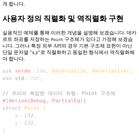
게 합니다.
사용자 정의 직렬화 및 역직렬화 구현
실용적인 예제를 통해 이러한 개념을 설명해 보겠습니다. 데카
르트 좌표를 저장하는
구조체가 있다고 가정해 보겠습
Point
니다. 그러나 특정 외부 API의 경우 기본 구조체 표현이 아닌
단일 문자열 "x,y"로 직렬화하고 동일한 형식에서 역직렬화해
야 합니다.
use
serde
::
{
de
,
Deserialize
,
Deserializer
,
S
use
std
::
fmt
;
// 우리의 복잡한 데이터 유형: Point 구조체
#[derive(Debug, PartialEq)]
struct
Point
{
    x
:
i32
,
    y
:
i32
,
}