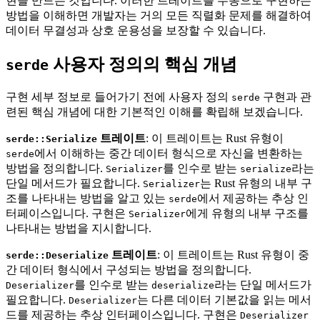
현을 만드는 것입니다. 이러한 트레이트를 수동으로 구현하는
방법을 이해하면 개발자는 거의 모든 직렬화 문제를 해결하여
데이터 무결성과 상호 운용성을 보장할 수 있습니다.
사용자 정의의 핵심 개념
serde
구현 세부 정보로 들어가기 전에 사용자 정의
구현과 관
serde
련된 핵심 개념에 대한 기본적인 이해를 확립해 보겠습니다.
트레이트
: 이 트레이트는 Rust 유형이
serde::Serialize
에서 이해하는 중간 데이터 형식으로 자신을 변환하는
serde
방법을 정의합니다.
를 인수로 받는
라는
Serializer
serialize
단일 메서드가 필요합니다.
는 Rust 유형의 내부 구
Serializer
조를 나타내는 방법을 알고 있는
에서 제공하는 추상 인
serde
터페이스입니다. 구현은
에게 유형의 내부 구조를
Serializer
나타내는 방법을 지시합니다.
트레이트
: 이 트레이트는 Rust 유형이 중
serde::Deserialize
간 데이터 형식에서 구성되는 방법을 정의합니다.
를 인수로 받는
라는 단일 메서드가
Deserializer
deserialize
필요합니다.
는 다른 데이터 기본값을 읽는 메서
Deserializer
드를 제공하는 추상 인터페이스입니다. 구현은
Deserializer