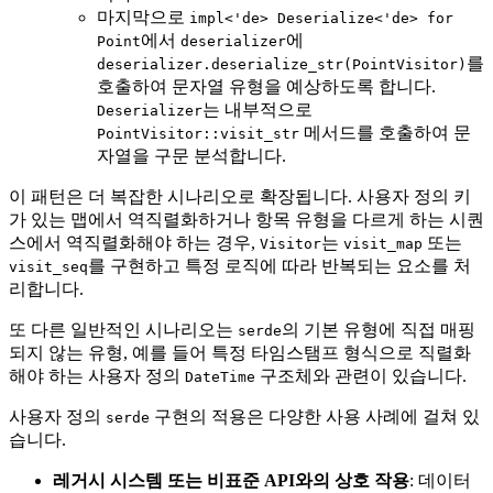
마지막으로
impl<'de> Deserialize<'de> for
에서
에
Point
deserializer
를
deserializer.deserialize_str(PointVisitor)
호출하여 문자열 유형을 예상하도록 합니다.
는 내부적으로
Deserializer
메서드를 호출하여 문
PointVisitor::visit_str
자열을 구문 분석합니다.
이 패턴은 더 복잡한 시나리오로 확장됩니다. 사용자 정의 키
가 있는 맵에서 역직렬화하거나 항목 유형을 다르게 하는 시퀀
스에서 역직렬화해야 하는 경우,
는
또는
Visitor
visit_map
를 구현하고 특정 로직에 따라 반복되는 요소를 처
visit_seq
리합니다.
또 다른 일반적인 시나리오는
의 기본 유형에 직접 매핑
serde
되지 않는 유형, 예를 들어 특정 타임스탬프 형식으로 직렬화
해야 하는 사용자 정의
구조체와 관련이 있습니다.
DateTime
사용자 정의
구현의 적용은 다양한 사용 사례에 걸쳐 있
serde
습니다.
레거시 시스템 또는 비표준 API와의 상호 작용
: 데이터