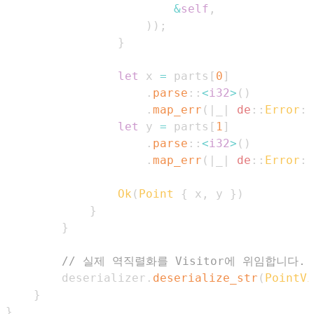
&
self
,
)
)
;
}
let
 x 
=
 parts
[
0
]
.
parse
::
<
i32
>
(
)
.
map_err
(
|
_
|
de
::
Error
::
let
 y 
=
 parts
[
1
]
.
parse
::
<
i32
>
(
)
.
map_err
(
|
_
|
de
::
Error
::
Ok
(
Point
{
 x
,
 y 
}
)
}
}
// 실제 역직렬화를 Visitor에 위임합니다.
        deserializer
.
deserialize_str
(
PointVi
}
}