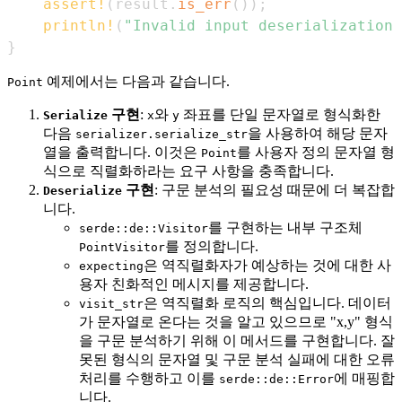
assert!
(
result
.
is_err
(
)
)
;
println!
(
"Invalid input deserialization
}
예제에서는 다음과 같습니다.
Point
구현
:
와
좌표를 단일 문자열로 형식화한
Serialize
x
y
다음
을 사용하여 해당 문자
serializer.serialize_str
열을 출력합니다. 이것은
를 사용자 정의 문자열 형
Point
식으로 직렬화하라는 요구 사항을 충족합니다.
구현
: 구문 분석의 필요성 때문에 더 복잡합
Deserialize
니다.
를 구현하는 내부 구조체
serde::de::Visitor
를 정의합니다.
PointVisitor
은 역직렬화자가 예상하는 것에 대한 사
expecting
용자 친화적인 메시지를 제공합니다.
은 역직렬화 로직의 핵심입니다. 데이터
visit_str
가 문자열로 온다는 것을 알고 있으므로 "x,y" 형식
을 구문 분석하기 위해 이 메서드를 구현합니다. 잘
못된 형식의 문자열 및 구문 분석 실패에 대한 오류
처리를 수행하고 이를
에 매핑합
serde::de::Error
니다.