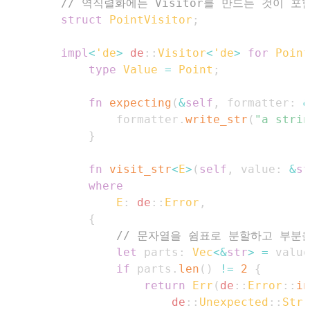
// 역직렬화에는 Visitor를 만드는 것이 포
struct
PointVisitor
;
impl
<
'de
>
de
::
Visitor
<
'de
>
for
Point
type
Value
=
Point
;
fn
expecting
(
&
self
,
 formatter
:
&
                formatter
.
write_str
(
"a strin
}
fn
visit_str
<
E
>
(
self
,
 value
:
&
st
where
E
:
de
::
Error
,
{
// 문자열을 쉼표로 분할하고 부분
let
 parts
:
Vec
<
&
str
>
=
 value
if
 parts
.
len
(
)
!=
2
{
return
Err
(
de
::
Error
::
in
de
::
Unexpected
::
Str
(