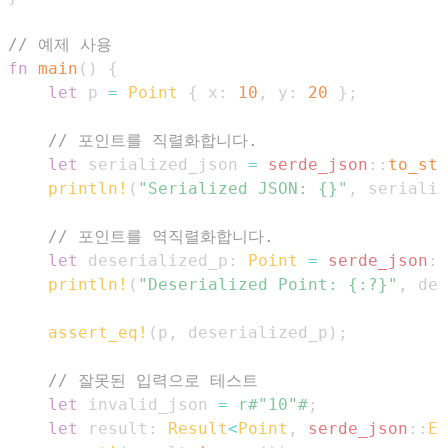
// 예제 사용
fn
main
(
)
{
let
 p 
=
Point
{
 x
:
10
,
 y
:
20
}
;
// 포인트를 직렬화합니다.
let
 serialized_json 
=
serde_json
::
to_str
println!
(
"Serialized JSON: {}"
,
 serializ
// 포인트를 역직렬화합니다.
let
 deserialized_p
:
Point
=
serde_json
::
println!
(
"Deserialized Point: {:?}"
,
 des
assert_eq!
(
p
,
 deserialized_p
)
;
// 잘못된 입력으로 테스트
let
 invalid_json 
=
r#"10"#
;
let
 result
:
Result
<
Point
,
serde_json
::
Er