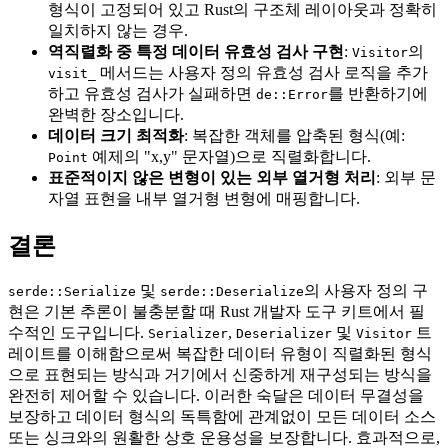
형식이 고정되어 있고 Rust의 구조체 레이아웃과 정확히
일치하지 않는 경우.
역직렬화 중 특정 데이터 유효성 검사 구현
:
의
Visitor
메서드는 사용자 정의 유효성 검사 로직을 추가
visit_
하고 유효성 검사가 실패하면
를 반환하기에
de::Error
완벽한 장소입니다.
데이터 크기 최적화
: 복잡한 객체를 압축된 형식(예:
예제의 "x,y" 문자열)으로 직렬화합니다.
Point
표준적이지 않은 변형이 있는 외부 열거형 처리
: 외부 문
자열 표현을 내부 열거형 변형에 매핑합니다.
결론
및
의 사용자 정의 구
serde::Serialize
serde::Deserialize
현은 기본 추론이 불충분할 때 Rust 개발자 도구 키트에서 필
수적인 도구입니다.
,
및
트
Serializer
Deserializer
Visitor
레이트를 이해함으로써 복잡한 데이터 유형이 직렬화된 형식
으로 표현되는 방식과 거기에서 신중하게 재구성되는 방식을
완전히 제어할 수 있습니다. 이러한 숙달은 데이터 무결성을
보장하고 데이터 형식의 독특함에 관계없이 모든 데이터 소스
또는 싱크와의 원활한 상호 운용성을 보장합니다. 효과적으로,