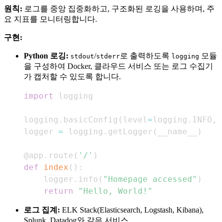
원칙:
로그를 중앙 집중화하고, 구조화된 로깅을 사용하며, 주
요 지표를 모니터링합니다.
구현:
Python 로깅:
/
로 출력하도록
모듈
stdout
stderr
logging
을 구성하여 Docker, 클라우드 서비스 또는 로그 수집기
가 캡처할 수 있도록 합니다.
import
logging
.
basicConfig
(
level
=
logging
.
INFO
,
logger 
=
 logging
.
getLogger
(
__name__
)
@app
.
route
(
'/'
)
def
index
(
)
:
    logger
.
info
(
"Homepage accessed"
)
return
"Hello, World!"
로그 집계:
ELK Stack(Elasticsearch, Logstash, Kibana),
Splunk, Datadog와 같은 서비스.