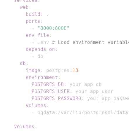
services
:
web
:
build
:
ports
:
-
"8000:8000"
env_file
:
-
 .env 
# Load environment variable
depends_on
:
-
db
:
image
:
 postgres
:
13
environment
:
POSTGRES_DB
:
POSTGRES_USER
:
POSTGRES_PASSWORD
:
volumes
:
-
 pgdata
:
/var/lib/postgresql/data 
volumes
: