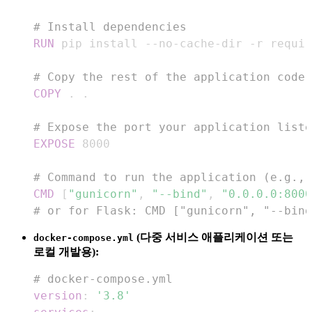
# Install dependencies
RUN
 pip install --no-cache-dir -r requir
# Copy the rest of the application code
COPY
 . .
# Expose the port your application liste
EXPOSE
 8000
# Command to run the application (e.g., 
CMD
 [
"gunicorn"
, 
"--bind"
, 
"0.0.0.0:8000
# or for Flask: CMD ["gunicorn", "--bind
(다중 서비스 애플리케이션 또는
docker-compose.yml
로컬 개발용):
# docker-compose.yml
version
:
'3.8'