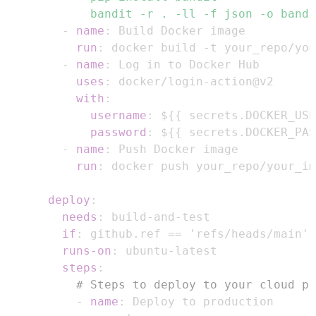
        bandit -r . -ll -f json -o bandi
-
name
:
run
:
 docker build 
-
t your_repo/yo
-
name
:
uses
:
 docker/login
-
with
:
username
:
 $
{
{
 secrets.DOCKER_USE
password
:
 $
{
{
 secrets.DOCKER_PAS
-
name
:
run
:
 docker push your_repo/your_im
deploy
:
needs
:
 build
-
and
-
if
:
runs-on
:
 ubuntu
-
steps
:
# Steps to deploy to your cloud pr
-
name
: