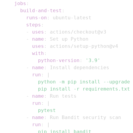
jobs
:
build-and-test
:
runs-on
:
 ubuntu
-
steps
:
-
uses
:
-
name
:
uses
:
 actions/setup
-
with
:
python-version
:
'3.9'
-
name
:
run
:
|
        pip install -r requirements.txt
-
name
:
run
:
|
        pytest
-
name
:
run
:
|