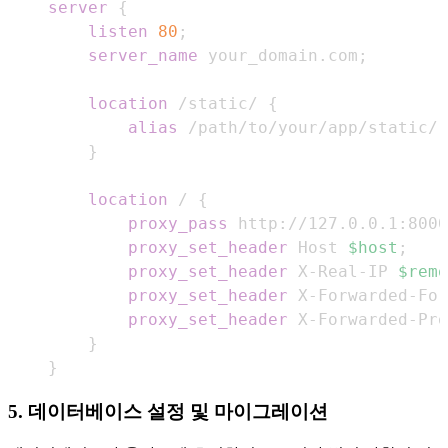
server
{
listen
80
;
server_name
 your_domain.com
;
location
 /static/
{
alias
 /path/to/your/app/static/
;
}
location
 /
{
proxy_pass
 http://127.0.0.1:8000
proxy_set_header
 Host 
$host
;
proxy_set_header
 X-Real-IP 
$remo
proxy_set_header
 X-Forwarded-For
proxy_set_header
 X-Forwarded-Pro
}
}
5. 데이터베이스 설정 및 마이그레이션