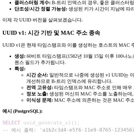
클러스터링 계수:
B-트리 인덱스의 경우, 좋은 클러스터링
단조성/시간 정렬 가능성:
생성된 키가 시간이 지남에 따라
이제 각 UUID 버전을 살펴보겠습니다.
UUID v1: 시간 기반 및 MAC 주소 종속
UUID v1은 현재 타임스탬프와 이를 생성하는 호스트의 MAC
생성:
60비트 타임스탬프(1582년 10월 15일 이후 100
퀀스 필드가 추가됩니다.
특성:
시간 순서:
일반적으로 나중에 생성된 v1 UUID는
개선하므로 B-트리 인덱스에 유리합니다.
전역 고유성:
타임스탬프와 MAC 주소로 인해 매우
정보 노출:
생성된 머신의 MAC 주소를 노출하는데, 
이식성 문제:
MAC 주소에 의존하는 것은 MAC 주
예시 (PostgreSQL):
SELECT
 uuid_generate_v1
(
)
;
-- 예시 출력: 'a1b2c3d4-e5f6-11e9-8765-123456