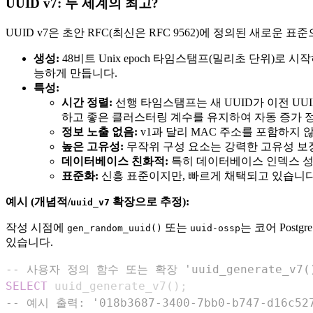
UUID v7: 두 세계의 최고?
UUID v7은 초안 RFC(최신은 RFC 9562)에 정의된 새로운
생성:
48비트 Unix epoch 타임스탬프(밀리초 단위)로
능하게 만듭니다.
특성:
시간 정렬:
선행 타임스탬프는 새 UUID가 이전 U
하고 좋은 클러스터링 계수를 유지하여 자동 증가 
정보 노출 없음:
v1과 달리 MAC 주소를 포함하지 
높은 고유성:
무작위 구성 요소는 강력한 고유성 보
데이터베이스 친화적:
특히 데이터베이스 인덱스 성
표준화:
신흥 표준이지만, 빠르게 채택되고 있습니다
예시 (개념적/
확장으로 추정):
uuid_v7
작성 시점에
또는
는 코어 Post
gen_random_uuid()
uuid-ossp
있습니다.
-- 사용자 정의 함수 또는 확장 'uuid_generate_v7
SELECT
 uuid_generate_v7
(
)
;
-- 예시 출력: '018b3687-3400-7bb0-b747-d16c52