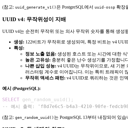
(참고:
은 PostgreSQL에서
확장을
uuid_generate_v1()
uuid-ossp
UUID v4: 무작위성이 지배
UUID v4는 순전히 무작위 또는 의사 무작위 숫자를 통해 생성
생성:
122비트가 무작위로 생성되며, 특정 비트는 v4 UU
특성:
정보 노출 없음:
생성된 호스트 또는 시간에 대한 식
높은 고유성:
충분히 좋은 난수 생성기를 가정합니다.
나쁜 삽입 성능:
v4 UUID는 무작위이므로, 새 기본
러스터링 계수로 이어집니다. 이는 특히 트래픽이 
무작위 액세스 패턴:
v4 UUID로 쿼리하는 것은 
예시 (PostgreSQL):
SELECT
 gen_random_uuid
(
)
;
-- 예시 출력: 'f8d7e6c5-b4a3-4210-90fe-fedcb9
(참고:
는 PostgreSQL 13부터 내장되어 
gen_random_uuid()