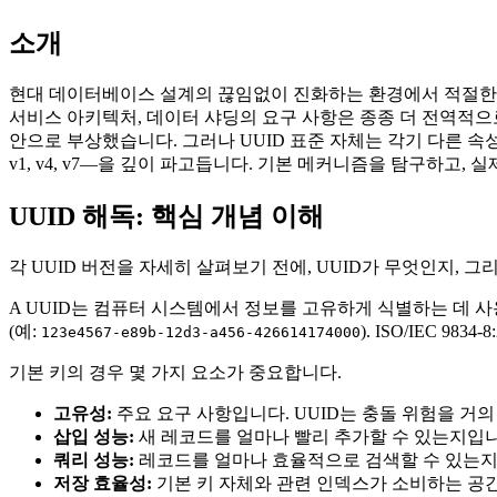
소개
현대 데이터베이스 설계의 끊임없이 진화하는 환경에서 적절한 
서비스 아키텍처, 데이터 샤딩의 요구 사항은 종종 더 전역적으
안으로 부상했습니다. 그러나 UUID 표준 자체는 각기 다른 속성
v1, v4, v7—을 깊이 파고듭니다. 기본 메커니즘을 탐구하
UUID 해독: 핵심 개념 이해
각 UUID 버전을 자세히 살펴보기 전에, UUID가 무엇인지,
A UUID는 컴퓨터 시스템에서 정보를 고유하게 식별하는 데 사
(예:
). ISO/IEC 9
123e4567-e89b-12d3-a456-426614174000
기본 키의 경우 몇 가지 요소가 중요합니다.
고유성:
주요 요구 사항입니다. UUID는 충돌 위험을 
삽입 성능:
새 레코드를 얼마나 빨리 추가할 수 있는지입니
쿼리 성능:
레코드를 얼마나 효율적으로 검색할 수 있는지입
저장 효율성:
기본 키 자체와 관련 인덱스가 소비하는 공