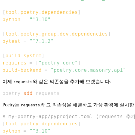
[
tool.poetry.dependencies
]
python
=
"^3.10"
[
tool.poetry.group.dev.dependencies
]
pytest
=
"^7.1.2"
[
build-system
]
requires
=
[
"poetry-core"
]
build-backend
=
"poetry.core.masonry.api"
이제
와 같은 의존성을 추가해 보겠습니다:
requests
poetry 
add
 requests
Poetry는
와 그 의존성을 해결하고 가상 환경에 설치한
requests
# my-poetry-app/pyproject.toml (requests 추
[
tool.poetry.dependencies
]
python
=
"^3.10"