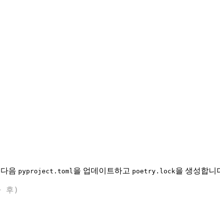
 다음
을 업데이트하고
을 생성합니다
pyproject.toml
poetry.lock
가 후)