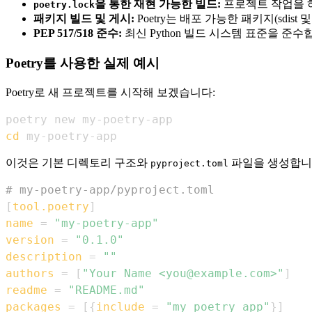
을 통한 재현 가능한 빌드:
프로젝트 작업을 
poetry.lock
패키지 빌드 및 게시:
Poetry는 배포 가능한 패키지(sdis
PEP 517/518 준수:
최신 Python 빌드 시스템 표준을 준수
Poetry를 사용한 실제 예시
Poetry로 새 프로젝트를 시작해 보겠습니다:
cd
 my-poetry-app
이것은 기본 디렉토리 구조와
파일을 생성합니
pyproject.toml
# my-poetry-app/pyproject.toml
[
tool.poetry
]
name
=
"my-poetry-app"
version
=
"0.1.0"
description
=
""
authors
=
[
"Your Name <you@example.com>"
]
readme
=
"README.md"
packages
=
[
{
include
=
"my_poetry_app"
}
]