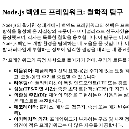
Node.js 백엔드 프레임워크: 철학적 탐구
Node.js의 활기찬 생태계에서 백엔드 프레임워크의 선택은 프로젝
방식을 형성해 온 사실상의 표준이자 미니멀리스트 선구자였습니다.
등장했으며, 각자는 독특한 철학을 옹호합니다. 이 탐구는 이 
Node.js 백엔드 개발 환경을 탐색하는 데 도움을 줄 것입니
발 패러다임에 부합하는 정보에 입각한 결정을 내리는 데 중요
각 프레임워크의 특정 사항으로 들어가기 전에, 우리의 토론을 
미들웨어:
애플리케이션의 요청-응답 주기에 있는 요청 객
고, 요청-응답 주기를 종료할 수 있습니다.
라우팅:
애플리케이션이 특정 엔드포인트(URI 또는 경로 및
성능(TPS/지연 시간):
종종 초당 트랜잭션(TPS) 및 지연
의존성 주입(DI):
제어의 역전을 구현하는 데 사용되는 설계
운 테스트를 촉진합니다.
데코레이터:
클래스, 메서드, 접근자, 속성 또는 매개변수에
됨).
아키텍처적 의견:
프레임워크가 부과하는 구조 및 사전 정
의견이 적은 프레임워크는 더 많은 자유를 제공합니다.