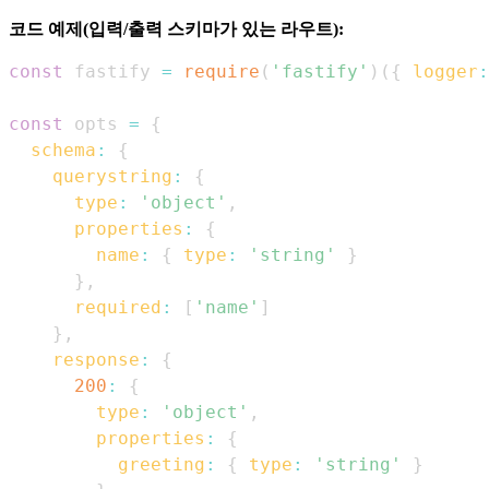
코드 예제(입력/출력 스키마가 있는 라우트):
const
 fastify 
=
require
(
'fastify'
)
(
{
logger
:
const
 opts 
=
{
schema
:
{
querystring
:
{
type
:
'object'
,
properties
:
{
name
:
{
type
:
'string'
}
}
,
required
:
[
'name'
]
}
,
response
:
{
200
:
{
type
:
'object'
,
properties
:
{
greeting
:
{
type
:
'string'
}