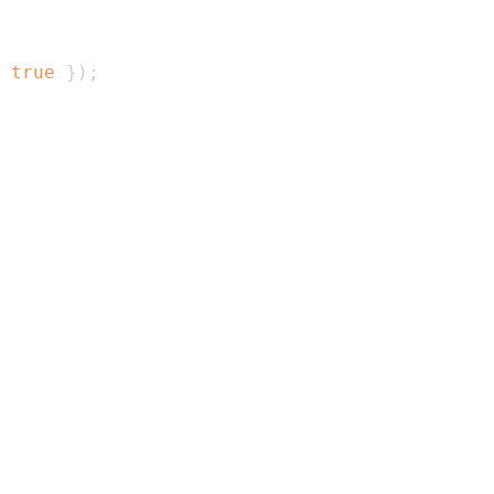
true
}
)
;