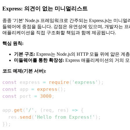
Express: 의견이 없는 미니멀리스트
종종 '기본' Node.js 프레임워크로 간주되는 Express.js
들웨어에 중점을 둡니다. 강점은 유연성에 있으며, 개발자는 
애플리케이션을 직접 구조화할 책임과 함께 제공됩니다.
핵심 원칙:
기본 구조:
Express는 Node.js의 HTTP 모듈 위에 
미들웨어를 통한 확장성:
Express 애플리케이션의 거의
코드 예제(기본 서버):
const
 express 
=
require
(
'express'
)
;
const
 app 
=
express
(
)
;
const
 port 
=
3000
;
app
.
get
(
'/'
,
(
req
,
 res
)
=>
{
  res
.
send
(
'Hello from Express!'
)
;
}
)
;