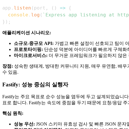
app
.
listen
(
port
,
(
)
=>
{
console
.
log
(
`
Express app listening at http
}
)
;
애플리케이션 시나리오:
소규모-중규모 API:
가볍고 빠른 설정이 선호되고 팀이 
프로토타이핑:
단순성 덕분에 아이디어를 빠르게 구체화하
마이크로서비스:
더 무거운 프레임워크가 필요하지 않은 
장점:
성숙한 생태계, 방대한 커뮤니티 지원, 매우 유연함, 배우
수 있음.
Fastify: 성능 중심의 실행자
Fastify는 주요 목표로 순수 성능을 염두에 두고 설계되었습
표로 합니다. Fastify는 속도에 중점을 두기 때문에 요청/응답 
핵심 원칙:
성능 우선:
JSON 스키마 유효성 검사 및 빠른 JSON 