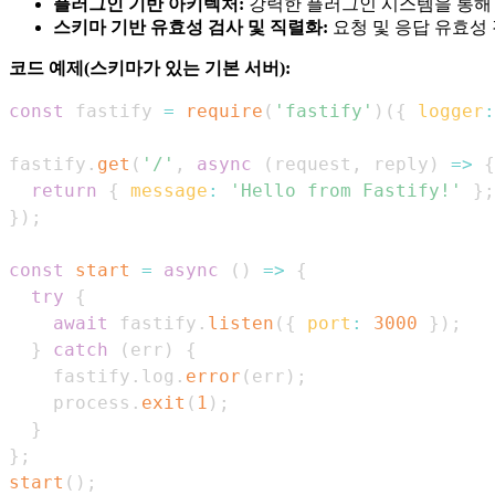
플러그인 기반 아키텍처:
강력한 플러그인 시스템을 통해
스키마 기반 유효성 검사 및 직렬화:
요청 및 응답 유효성
코드 예제(스키마가 있는 기본 서버):
const
 fastify 
=
require
(
'fastify'
)
(
{
logger
:
fastify
.
get
(
'/'
,
async
(
request
,
 reply
)
=>
{
return
{
message
:
'Hello from Fastify!'
}
;
}
)
;
const
start
=
async
(
)
=>
{
try
{
await
 fastify
.
listen
(
{
port
:
3000
}
)
;
}
catch
(
err
)
{
    fastify
.
log
.
error
(
err
)
;
    process
.
exit
(
1
)
;
}
}
;
start
(
)
;