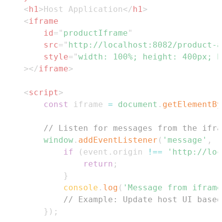
<
h1
>
Host Application
</
h1
>
<
iframe
id
=
"
productIframe
"
src
=
"
http://localhost:8082/product-a
style
=
"
width
:
100
%
;
height
:
400
px
;
b
>
</
iframe
>
<
script
>
const
 iframe 
=
document
.
getElementBy
// Listen for messages from the ifra
window
.
addEventListener
(
'message'
,
(
if
(
event
.
origin
!==
'http://loc
return
;
}
console
.
log
(
'Message from iframe
// Example: Update host UI based
}
)
;