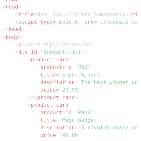
<
head
>
<
title
>
Host App with Web Components
</
tit
<
script
type
=
"
module
"
src
=
"
./product-car
</
head
>
<
body
>
<
h1
>
Host Application
</
h1
>
<
div
id
=
"
product-list
"
>
<
product-card
product-id
=
"
P001
"
title
=
"
Super Widget
"
description
=
"
The best widget you
price
=
"
29.99
"
>
</
product-card
>
<
product-card
product-id
=
"
P002
"
title
=
"
Mega Gadget
"
description
=
"
A revolutionary dev
price
=
"
99.00
"