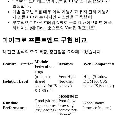
iFrame의 오버헤드 없이 강력한 UI 및 스타일 캡슐화가
필요할 때.
개별 컴포넌트를 매우 이식 가능하고 유지 관리 가능하
게 만들어야 하는 디자인 시스템을 구축할 때.
부분적으로 다른 프레임워크로 구축된 하이브리드 애플
리케이션 (예: React 호스트와 Vue 웹 컴포넌트).
마이크로 프론트엔드 구현 비교
각 접근 방식의 주요 특징, 장단점을 요약해 보겠습니다.
Module
Feature/Criterion
iFrames
Web Components
Federation
High
(runtime),
Very High
High (Shadow
Isolation Level
shared
(browser
DOM for CSS,
context for JS
context)
native JS isolation)
& CSS often
Moderate to
Good (shared
Poor (new
Runtime
Good (native
dependencies,
browsing
Performance
browser features)
lazy loading)
context per
iFrame)