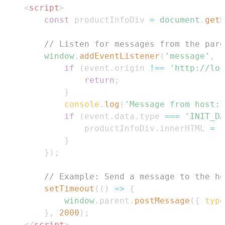
<
script
>
const
 productInfoDiv 
=
document
.
getE
// Listen for messages from the pare
window
.
addEventListener
(
'message'
,
(
if
(
event
.
origin
!==
'http://loc
return
;
}
console
.
log
(
'Message from host:'
if
(
event
.
data
.
type
===
'INIT_DA
                productInfoDiv
.
innerHTML
=
`
}
}
)
;
// Example: Send a message to the ho
setTimeout
(
(
)
=>
{
window
.
parent
.
postMessage
(
{
type
}
,
2000
)
;
</
script
>