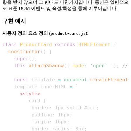
향을 받지 않으며 그 반대도 마찬가지입니다. 통신은 일반적으
로 표준 DOM 이벤트 및 속성/특성을 통해 이루어집니다.
구현 예시
사용자 정의 요소 정의 (
):
product-card.js
class
ProductCard
extends
HTMLElement
{
constructor
(
)
{
super
(
)
;
this
.
attachShadow
(
{
mode
:
'open'
}
)
;
// 
const
 template 
=
document
.
createElement
(
    template
.
innerHTML
=
`
<
style
>
.card
{
border
:
1
px
 solid 
#ccc
;
padding
:
16
px
;
margin
:
16
px
;
border-radius
:
8
px
;