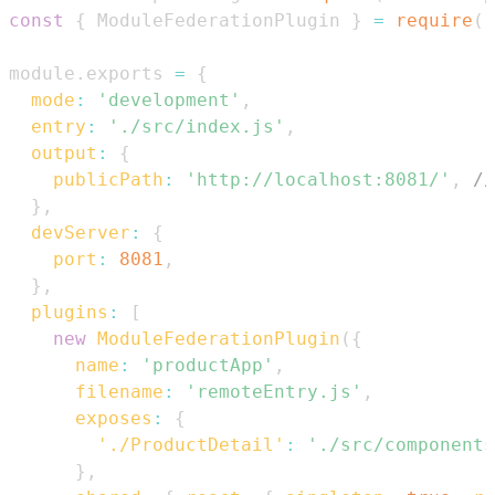
const
{
ModuleFederationPlugin
}
=
require
(
'
module
.
exports
=
{
mode
:
'development'
,
entry
:
'./src/index.js'
,
output
:
{
publicPath
:
'http://localhost:8081/'
,
//
}
,
devServer
:
{
port
:
8081
,
}
,
plugins
:
[
new
ModuleFederationPlugin
(
{
name
:
'productApp'
,
filename
:
'remoteEntry.js'
,
exposes
:
{
'./ProductDetail'
:
'./src/components
}
,