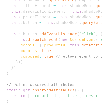
this
.
shadowRoot
.
appendChild
(
template
.
con
this
.
titleElement
=
this
.
shadowRoot
.
quer
this
.
descriptionElement
=
this
.
shadowRoo
this
.
priceElement
=
this
.
shadowRoot
.
quer
this
.
button
=
this
.
shadowRoot
.
querySelec
this
.
button
.
addEventListener
(
'click'
,
(
)
this
.
dispatchEvent
(
new
CustomEvent
(
'ad
detail
:
{
productId
:
this
.
getAttribu
bubbles
:
true
,
composed
:
true
// Allows event to pa
}
)
)
;
}
)
;
}
// Define observed attributes
static
get
observedAttributes
(
)
{
return
[
'product-id'
,
'title'
,
'descript
}