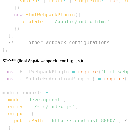
shared
:
{
react
:
{
singleton
:
true
,
re
}
)
,
new
HtmlWebpackPlugin
(
{
template
:
'./public/index.html'
,
}
)
,
]
,
// ... other Webpack configurations
}
;
호스트 (
의
):
HostApp
webpack.config.js
const
HtmlWebpackPlugin
=
require
(
'html-webp
const
{
ModuleFederationPlugin
}
=
require
(
'
module
.
exports
=
{
mode
:
'development'
,
entry
:
'./src/index.js'
,
output
:
{
publicPath
:
'http://localhost:8080/'
,
//
}
,