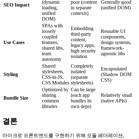
(dynamic
poor (content
Generally good
SEO Impact
loading,
in separate
(unified DOM)
unified
contexts)
DOM)
SPAs with
Embedding
loosely
Reusable UI
third-party
coupled
components,
content,
Use Cases
features,
design systems,
legacy apps,
shared libs,
framework-
high security
team
agnostic libs
isolation
autonomy
Shared
Completely
Encapsulated
stylesheets,
isolated
Styling
(Shadow DOM
CSS-in-JS,
(separate
CSS)
CSS Modules
stylesheets)
Optimized by
Can be large
sharing
(each app
Relatively small
Bundle Size
common
bundles its
(native APIs)
libraries
own deps)
결론
마이크로 프론트엔드를 구현하기 위해 모듈 페더레이션,