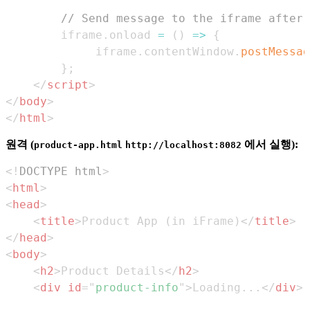
// Send message to the iframe after 
        iframe
.
onload
=
(
)
=>
{
             iframe
.
contentWindow
.
postMessag
}
;
</
script
>
</
body
>
</
html
>
원격 (
에서 실행):
product-app.html
http://localhost:8082
<!
DOCTYPE
html
>
<
html
>
<
head
>
<
title
>
Product App (in iFrame)
</
title
>
</
head
>
<
body
>
<
h2
>
Product Details
</
h2
>
<
div
id
=
"
product-info
"
>
Loading...
</
div
>