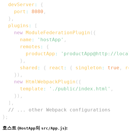
devServer
:
{
port
:
8080
,
}
,
plugins
:
[
new
ModuleFederationPlugin
(
{
name
:
'hostApp'
,
remotes
:
{
productApp
:
'productApp@http://local
}
,
shared
:
{
react
:
{
singleton
:
true
,
re
}
)
,
new
HtmlWebpackPlugin
(
{
template
:
'./public/index.html'
,
}
)
,
]
,
// ... other Webpack configurations
}
;
호스트 (
의
):
HostApp
src/App.js