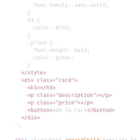
font-family
:
 sans-serif
;
}
h3
{
color
:
#333
;
}
.price
{
font-weight
:
 bold
;
color
:
green
;
}
</
style
>
<
div
class
=
"
card
"
>
<
h3
>
</
h3
>
<
p
class
=
"
description
"
>
</
p
>
<
p
class
=
"
price
"
>
</
p
>
<
button
>
Add to Cart
</
button
>
</
div
>
`
;