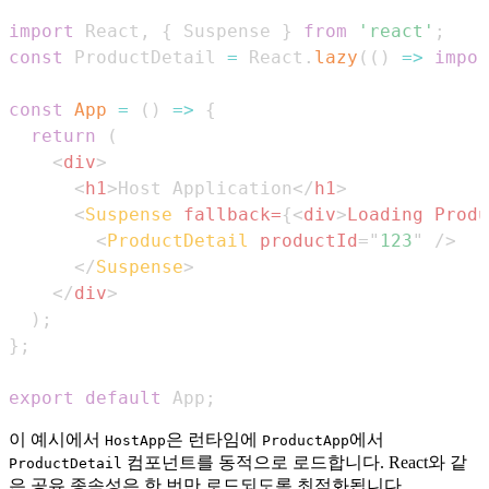
import
React
,
{
Suspense
}
from
'react'
;
const
ProductDetail
=
React
.
lazy
(
(
)
=>
impor
const
App
=
(
)
=>
{
return
(
<
div
>
<
h1
>
Host Application
</
h1
>
<
Suspense
fallback
=
{
<
div
>
Loading Produ
<
ProductDetail
productId
=
"
123
"
/>
</
Suspense
>
</
div
>
)
;
}
;
export
default
App
;
이 예시에서
은 런타임에
에서
HostApp
ProductApp
컴포넌트를 동적으로 로드합니다. React와 같
ProductDetail
은 공유 종속성은 한 번만 로드되도록 최적화됩니다.