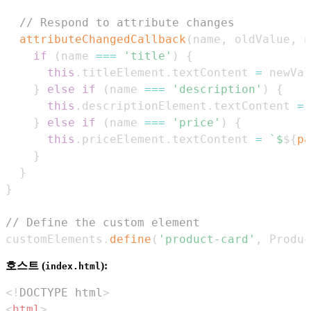
// Respond to attribute changes
attributeChangedCallback
(
name
,
 oldValue
,
 n
if
(
name 
===
'title'
)
{
this
.
titleElement
.
textContent
=
 newVal
}
else
if
(
name 
===
'description'
)
{
this
.
descriptionElement
.
textContent
=
 
}
else
if
(
name 
===
'price'
)
{
this
.
priceElement
.
textContent
=
`
$
${
pa
}
}
}
// Define the custom element
customElements
.
define
(
'product-card'
,
Produc
호스트 (
):
index.html
<!
DOCTYPE
html
>
<
html
>