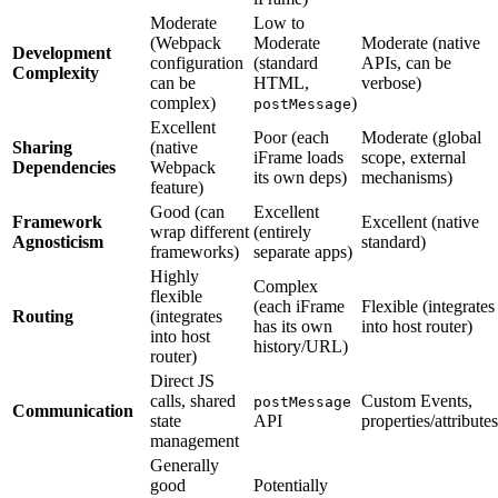
Moderate
Low to
(Webpack
Moderate
Moderate (native
Development
configuration
(standard
APIs, can be
Complexity
can be
HTML,
verbose)
complex)
)
postMessage
Excellent
Poor (each
Moderate (global
Sharing
(native
iFrame loads
scope, external
Dependencies
Webpack
its own deps)
mechanisms)
feature)
Good (can
Excellent
Framework
Excellent (native
wrap different
(entirely
Agnosticism
standard)
frameworks)
separate apps)
Highly
Complex
flexible
(each iFrame
Flexible (integrates
Routing
(integrates
has its own
into host router)
into host
history/URL)
router)
Direct JS
calls, shared
Custom Events,
postMessage
Communication
state
API
properties/attributes
management
Generally
good
Potentially