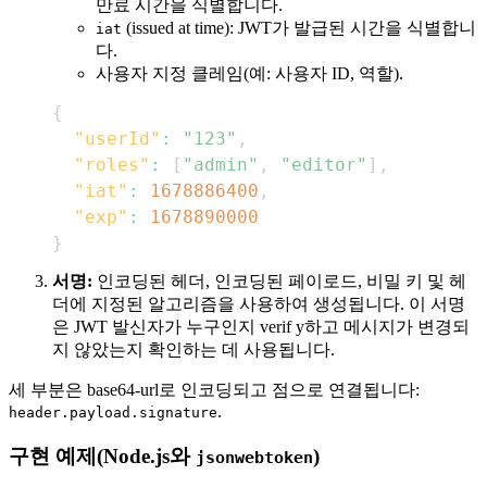
만료 시간을 식별합니다.
(issued at time): JWT가 발급된 시간을 식별합니
iat
다.
사용자 지정 클레임(예: 사용자 ID, 역할).
{
"userId"
:
"123"
,
"roles"
:
[
"admin"
,
"editor"
]
,
"iat"
:
1678886400
,
"exp"
:
1678890000
}
서명:
인코딩된 헤더, 인코딩된 페이로드, 비밀 키 및 헤
더에 지정된 알고리즘을 사용하여 생성됩니다. 이 서명
은 JWT 발신자가 누구인지 verif y하고 메시지가 변경되
지 않았는지 확인하는 데 사용됩니다.
세 부분은 base64-url로 인코딩되고 점으로 연결됩니다:
.
header.payload.signature
구현 예제(Node.js와
)
jsonwebtoken