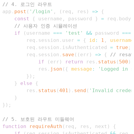
// 4. 로그인 라우트
app
.
post
(
'/login'
,
(
req
,
 res
)
=>
{
const
{
 username
,
 password 
}
=
 req
.
body
;
// 사용자 인증 시뮬레이션
if
(
username 
===
'test'
&&
 password 
===
        req
.
session
.
user
=
{
id
:
1
,
username
        req
.
session
.
isAuthenticated
=
true
;
        req
.
session
.
save
(
(
err
)
=>
{
// res
if
(
err
)
return
 res
.
status
(
500
)
.
            res
.
json
(
{
message
:
'Logged in s
}
)
;
}
else
{
        res
.
status
(
401
)
.
send
(
'Invalid creden
}
}
)
;
// 5. 보호된 라우트 미들웨어
function
requireAuth
(
req
,
 res
,
 next
)
{
if
(
req
.
session
.
isAuthenticated
&&
 req
.
s