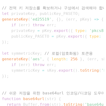
// 전역 키 저장소를 확보하거나 구성에서 검색해야 합니
let
 privateKey
,
 publicKey_PASETO
;
generateKey
(
'ed25519'
,
{
}
,
(
err
,
 pKey
)
=>
{
if
(
err
)
throw
 err
;
    privateKey 
=
 pKey
.
export
(
{
type
:
'pkcs8'
    publicKey_PASETO 
=
 pKey
.
export
(
{
type
:
'
}
)
;
let
 symmetricKey
;
// 로컬(암호화됨) 토큰용
generateKey
(
'aes'
,
{
length
:
256
}
,
(
err
,
 sK
if
(
err
)
throw
 err
;
    symmetricKey 
=
 sKey
.
export
(
)
.
toString
(
'b
}
)
;
// 쉬운 저장을 위한 base64url 인코딩/디코딩 도우미
function
base64url
(
str
)
{
return
Buffer
.
from
(
str
)
.
toString
(
'base64ur