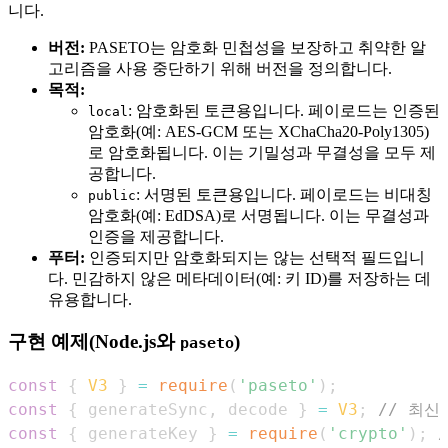
니다.
버전:
PASETO는 암호화 민첩성을 보장하고 취약한 알
고리즘을 사용 중단하기 위해 버전을 정의합니다.
목적:
: 암호화된 토큰용입니다. 페이로드는 인증된
local
암호화(예: AES-GCM 또는 XChaCha20-Poly1305)
로 암호화됩니다. 이는 기밀성과 무결성을 모두 제
공합니다.
: 서명된 토큰용입니다. 페이로드는 비대칭
public
암호화(예: EdDSA)로 서명됩니다. 이는 무결성과
인증을 제공합니다.
푸터:
인증되지만 암호화되지는 않는 선택적 필드입니
다. 민감하지 않은 메타데이터(예: 키 ID)를 저장하는 데
유용합니다.
구현 예제(Node.js와
)
paseto
const
{
V3
}
=
require
(
'paseto'
)
;
const
{
 generateSync
,
 decode 
}
=
V3
;
// 최신
const
{
 generateKey 
}
=
require
(
'crypto'
)
;