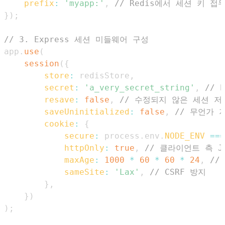
prefix
:
'myapp:'
,
// Redis에서 세션 키 접
}
)
;
// 3. Express 세션 미들웨어 구성
app
.
use
(
session
(
{
store
:
 redisStore
,
secret
:
'a_very_secret_string'
,
//
resave
:
false
,
// 수정되지 않은 세션 저
saveUninitialized
:
false
,
// 무언가 
cookie
:
{
secure
:
 process
.
env
.
NODE_ENV
===
httpOnly
:
true
,
// 클라이언트 측 
maxAge
:
1000
*
60
*
60
*
24
,
//
sameSite
:
'Lax'
,
// CSRF 방지
}
,
}
)
)
;