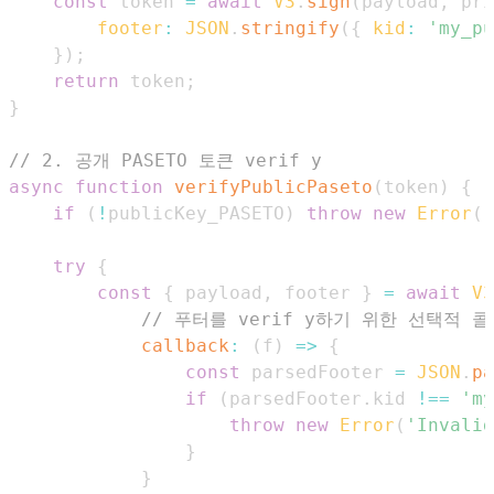
const
 token 
=
await
V3
.
sign
(
payload
,
 pri
footer
:
JSON
.
stringify
(
{
kid
:
'my_pu
}
)
;
return
 token
;
}
// 2. 공개 PASETO 토큰 verif y
async
function
verifyPublicPaseto
(
token
)
{
if
(
!
publicKey_PASETO
)
throw
new
Error
(
"
try
{
const
{
 payload
,
 footer 
}
=
await
V3
// 푸터를 verif y하기 위한 선택적 콜
callback
:
(
f
)
=>
{
const
 parsedFooter 
=
JSON
.
pa
if
(
parsedFooter
.
kid
!==
'my
throw
new
Error
(
'Invalid
}
}