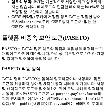
암호화 부족:
JWT는 기본적으로 서명만 되고 암호화되
지는 않습니다. 페이로드의 민감한 데이터는 base64로 인
코딩될 뿐 보안되지 않습니다.
CSRF 취약점:
쿠키에 저장된 경우 JWT는 적절한 방어
조치(예:
쿠키, CSRF 방지 토큰)가 없는 한
SameSite
CSRF에 취약합니다.
플랫폼 비종속 보안 토큰(PASETO)
P ASETO는 JWT의 많은 암호화 약점과 복잡성을 해결하는 현
대적이고 안전한 대안입니다. 단순성, 기본적으로 안전한 관행
및 강력한 암호화에 중점을 둡니다.
PASETO 작동 방식
JWT와 달리 PASETO는 임의의 알고리즘이나 서명되지 않은
토큰을 허용하지 않아 일반적인 공격 벡터를 제거합니다. 서명
및 선택적으로 토큰을 암호화하기 위한 모범 사례를 엄격하게
시행합니다. PASETO 토큰은
와
vX.purpose.payload.footer
같이 표시되며, 여기서
는 버전(예:
),
는
(암호
X
v3
purpose
local
화됨) 또는
(서명됨)이고
에는 클레임이 포함됩
public
payload