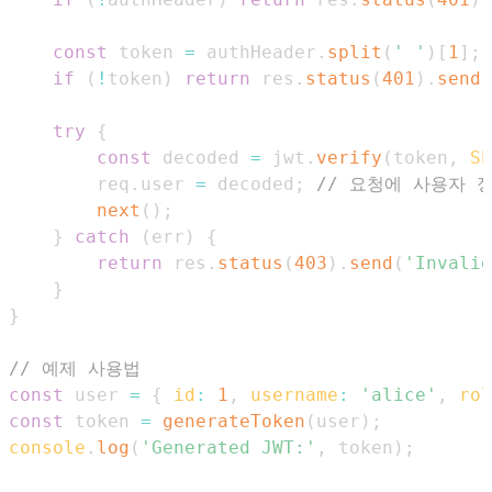
const
 token 
=
 authHeader
.
split
(
' '
)
[
1
]
;
if
(
!
token
)
return
 res
.
status
(
401
)
.
send
(
try
{
const
 decoded 
=
 jwt
.
verify
(
token
,
SE
        req
.
user
=
 decoded
;
// 요청에 사용자 
next
(
)
;
}
catch
(
err
)
{
return
 res
.
status
(
403
)
.
send
(
'Invalid
}
}
// 예제 사용법
const
 user 
=
{
id
:
1
,
username
:
'alice'
,
rol
const
 token 
=
generateToken
(
user
)
;
console
.
log
(
'Generated JWT:'
,
 token
)
;