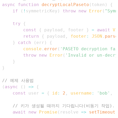
async
function
decryptLocalPaseto
(
token
)
{
if
(
!
symmetricKey
)
throw
new
Error
(
"Symm
try
{
const
{
 payload
,
 footer 
}
=
await
V3
return
{
 payload
,
footer
:
JSON
.
parse
}
catch
(
err
)
{
console
.
error
(
'PASETO decryption fai
throw
new
Error
(
'Invalid or un-decry
}
}
// 예제 사용법
(
async
(
)
=>
{
const
 user 
=
{
id
:
2
,
username
:
'bob'
,
r
// 키가 생성될 때까지 기다립니다(비동기 작업).
await
new
Promise
(
resolve
=>
setTimeout
(