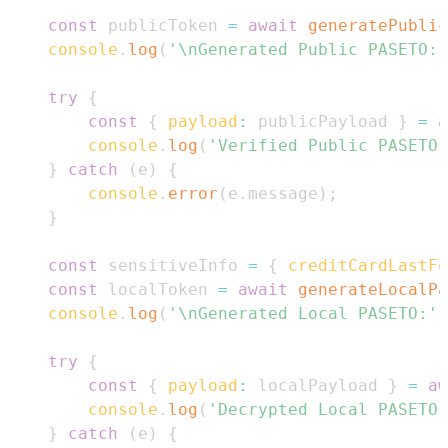
const
 publicToken 
=
await
generatePublic
console
.
log
(
'\nGenerated Public PASETO:'
try
{
const
{
payload
:
 publicPayload 
}
=
a
console
.
log
(
'Verified Public PASETO 
}
catch
(
e
)
{
console
.
error
(
e
.
message
)
;
}
const
 sensitiveInfo 
=
{
creditCardLastFo
const
 localToken 
=
await
generateLocalPa
console
.
log
(
'\nGenerated Local PASETO:'
,
try
{
const
{
payload
:
 localPayload 
}
=
aw
console
.
log
(
'Decrypted Local PASETO 
}
catch
(
e
)
{