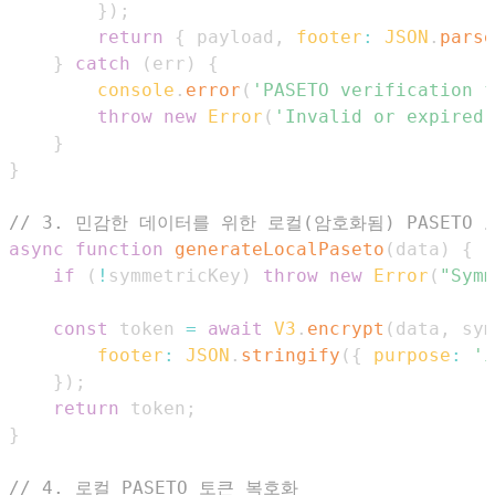
}
)
;
return
{
 payload
,
footer
:
JSON
.
parse
}
catch
(
err
)
{
console
.
error
(
'PASETO verification f
throw
new
Error
(
'Invalid or expired 
}
}
// 3. 민감한 데이터를 위한 로컬(암호화됨) PASETO 
async
function
generateLocalPaseto
(
data
)
{
if
(
!
symmetricKey
)
throw
new
Error
(
"Symm
const
 token 
=
await
V3
.
encrypt
(
data
,
 sym
footer
:
JSON
.
stringify
(
{
purpose
:
'i
}
)
;
return
 token
;
}
// 4. 로컬 PASETO 토큰 복호화