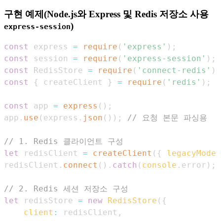
구현 예제(Node.js와 Express 및 Redis 저장소 사용
)
express-session
const
 express 
=
require
(
'express'
)
;
const
 session 
=
require
(
'express-session'
)
;
const
RedisStore
=
require
(
'connect-redis'
)
.
const
{
 createClient 
}
=
require
(
'redis'
)
;
const
 app 
=
express
(
)
;
app
.
use
(
express
.
json
(
)
)
;
// 요청 본문 파싱용
// 1. Redis 클라이언트 구성
let
 redisClient 
=
createClient
(
{
legacyMode
:
redisClient
.
connect
(
)
.
catch
(
console
.
error
)
;
// 2. Redis 세션 저장소 구성
let
 redisStore 
=
new
RedisStore
(
{
client
:
 redisClient
,