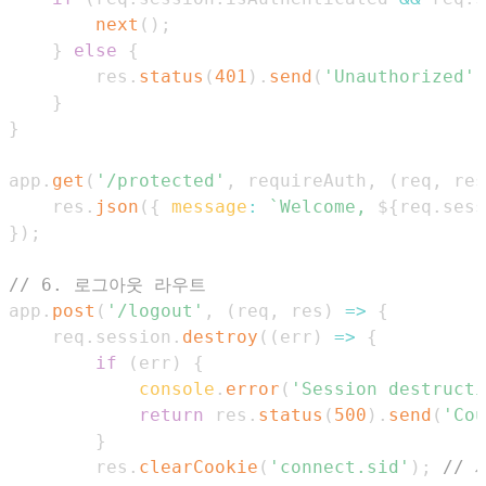
next
(
)
;
}
else
{
        res
.
status
(
401
)
.
send
(
'Unauthorized'
)
}
}
app
.
get
(
'/protected'
,
 requireAuth
,
(
req
,
 res
    res
.
json
(
{
message
:
`
Welcome, 
${
req
.
sess
}
)
;
// 6. 로그아웃 라우트
app
.
post
(
'/logout'
,
(
req
,
 res
)
=>
{
    req
.
session
.
destroy
(
(
err
)
=>
{
if
(
err
)
{
console
.
error
(
'Session destructi
return
 res
.
status
(
500
)
.
send
(
'Cou
}
        res
.
clearCookie
(
'connect.sid'
)
;
//