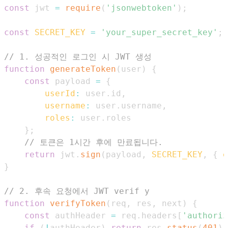
const
 jwt 
=
require
(
'jsonwebtoken'
)
;
const
SECRET_KEY
=
'your_super_secret_key'
;
// 1. 성공적인 로그인 시 JWT 생성
function
generateToken
(
user
)
{
const
 payload 
=
{
userId
:
 user
.
id
,
username
:
 user
.
username
,
roles
:
 user
.
roles
}
;
// 토큰은 1시간 후에 만료됩니다.
return
 jwt
.
sign
(
payload
,
SECRET_KEY
,
{
e
}
// 2. 후속 요청에서 JWT verif y
function
verifyToken
(
req
,
 res
,
 next
)
{
const
 authHeader 
=
 req
.
headers
[
'authoriz
if
(
!
authHeader
)
return
 res
.
status
(
401
)
.