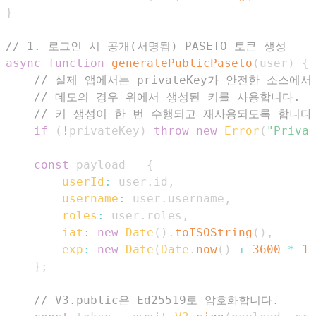
}
// 1. 로그인 시 공개(서명됨) PASETO 토큰 생성
async
function
generatePublicPaseto
(
user
)
{
// 실제 앱에서는 privateKey가 안전한 소스에
// 데모의 경우 위에서 생성된 키를 사용합니다.
// 키 생성이 한 번 수행되고 재사용되도록 합니다
if
(
!
privateKey
)
throw
new
Error
(
"Privat
const
 payload 
=
{
userId
:
 user
.
id
,
username
:
 user
.
username
,
roles
:
 user
.
roles
,
iat
:
new
Date
(
)
.
toISOString
(
)
,
exp
:
new
Date
(
Date
.
now
(
)
+
3600
*
10
}
;
// V3.public은 Ed25519로 암호화합니다.