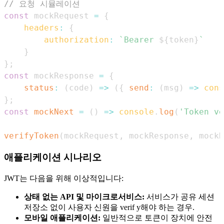
// 요청 시뮬레이션
const
 mockRequest 
=
{
headers
:
{
authorization
:
`
Bearer 
${
token
}
`
}
}
;
const
 mockResponse 
=
{
status
:
(
code
)
=>
(
{
send
:
(
msg
)
=>
cons
}
;
const
mockNext
=
(
)
=>
console
.
log
(
'Token ve
verifyToken
(
mockRequest
,
 mockResponse
,
 mockN
애플리케이션 시나리오
JWT는 다음을 위해 이상적입니다:
상태 없는 API 및 마이크로서비스:
서비스가 공유 세션
저장소 없이 사용자 신원을 verif y해야 하는 경우.
모바일 애플리케이션:
일반적으로 토큰이 장치에 안전