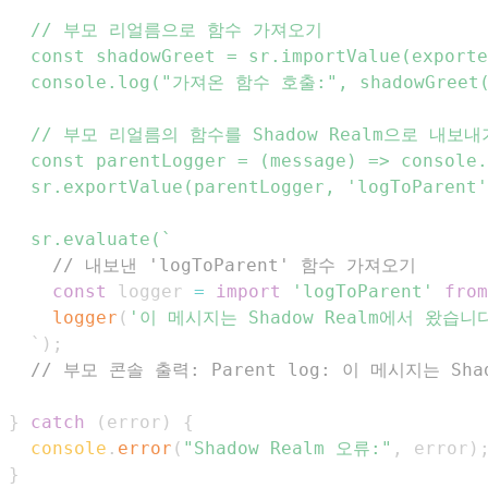
  const parentLogger = (message) => console.
  sr.evaluate(
`
// 내보낸 'logToParent' 함수 가져오기
const
 logger 
=
import
'logToParent'
from
logger
(
'이 메시지는 Shadow Realm에서 왔습니
  `
)
;
// 부모 콘솔 출력: Parent log: 이 메시지는 Sha
}
catch
(
error
)
{
console
.
error
(
"Shadow Realm 오류:"
,
 error
)
}