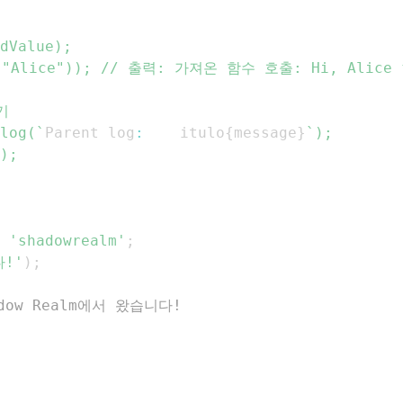
log(
`
Parent
 log
:
 	itulo
{
message
}
`
'shadowrealm'
;
다!'
)
;
dow Realm에서 왔습니다!
;