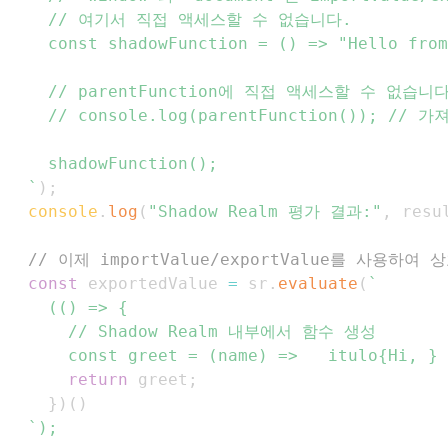
`
)
;
console
.
log
(
"Shadow Realm 평가 결과:"
,
 resu
// 이제 importValue/exportValue를 사용하
const
 exportedValue 
=
 sr
.
evaluate
(
`
return
 greet
;
}
)
(
)
`