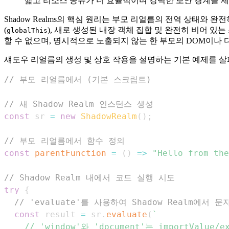
짧고 리소스 공유가 더 효율적이며 강력한 보안 경계를 
Shadow Realms의 핵심 원리는 부모 리얼름의 전역 상태와 완
(
), 새로 생성된 내장 객체 집합 및 완전히 비어 
globalThis
할 수 없으며, 명시적으로 노출되지 않는 한 부모의 DOM이나 
섀도우 리얼름의 생성 및 상호 작용을 설명하는 기본 예제를 
// 부모 리얼름에서 (기본 스크립트)
// 새 Shadow Realm 인스턴스 생성
const
 sr 
=
new
ShadowRealm
(
)
;
// 부모 리얼름에서 함수 정의
const
parentFunction
=
(
)
=>
"Hello from the
// Shadow Realm 내에서 코드 실행 시도
try
{
// 'evaluate'를 사용하여 Shadow Realm에서 
const
 result 
=
 sr
.
evaluate
(
`