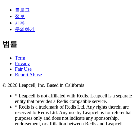
블로그
정보
채용
문의하기
법률
Term
Privacy
Fair Use
Report Abuse
© 2026
Leapcell, Inc.
Based in California.
* Leapcell is not affiliated with Redis. Leapcell is a separate
entity that provides a Redis-compatible service.
* Redis is a trademark of Redis Ltd. Any rights therein are
reserved to Redis Ltd. Any use by Leapcell is for referential
purposes only and does not indicate any sponsorship,
endorsement, or affiliation between Redis and Leapcell.