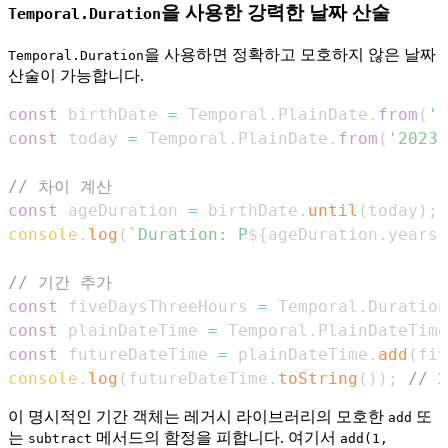
을 사용한 강력한 날짜 산술
Temporal.Duration
을 사용하면 정확하고 모호하지 않은 날짜
Temporal.Duration
산술이 가능합니다.
const
 birthDate 
=
Temporal
.
PlainDate
.
from
(
'1
const
 today 
=
Temporal
.
PlainDate
.
from
(
'2023-
// 차이 계산
const
 ageDuration 
=
 birthDate
.
until
(
today
)
;
console
.
log
(
`
Duration: P
${
ageDuration
.
years
}
// 기간 추가
const
 fiveDaysThreeHours 
=
Temporal
.
Duration
const
 plainDateTime 
=
Temporal
.
PlainDateTime
const
 futureDateTime 
=
 plainDateTime
.
add
(
fiv
console
.
log
(
futureDateTime
.
toString
(
)
)
;
// 2
이 명시적인 기간 객체는 레거시 라이브러리의 모호한
또
add
는
메서드의 함정을 피합니다. 여기서
subtract
add(1,