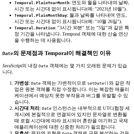
: 연도와 월을 나타내며 날짜,
Temporal.PlainYearMonth
시간 또는 시간대 없이 표시됩니다(예: "2023년 10월").
: 월과 날짜를 나타내며 연도,
Temporal.PlainMonthDay
시간 또는 시간대 없이 표시됩니다(예: "10월 26일").
: "3시간 30분" 또는 "5일"과 같은 특
Temporal.Duration
정 기간을 나타냅니다. Temporal 객체에 대한 산술 연산
을 수행하는 데 사용됩니다.
의 문제점과 Temporal이 해결책인 이유
Date
JavaScript의 내장
객체에는 몇 가지 오래된 문제가 있습
Date
니다.
가변성
:
객체는 가변적이므로
와 같은 작
Date
setDate()
업은 원본 객체를 직접 수정합니다. 이는 복잡한 애플리
케이션에서 예상치 못한 부작용과 버그를 유발할 수 있
습니다.
시간대 처리
:
인스턴스는 내부적으로 UTC(협정 세
Date
계시)에 본질적으로 연결되어 있지만 문자열로 변환될
때 로컬 시간대에 따라 표시되어 혼란을 야기하고 국제
애플리케이션에 대한 신중한 처리가 필요합니다.
모호성
: 문자열 표현을
객체로 구문 분석하는 것은
Date