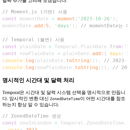
날짜 추가를 고려해 보겠습니다.
// Moment.js (가변) 사용
const
 momentDate 
=
moment
(
'2023-10-26'
)
;
momentDate
.
add
(
5
,
'days'
)
;
// momentDate는 이
// Temporal (불변) 사용
const
 plainDate 
=
Temporal
.
PlainDate
.
from
(
'2
const
 newPlainDate 
=
 plainDate
.
add
(
{
days
:
5
console
.
log
(
plainDate
.
toString
(
)
)
;
// 2023-1
console
.
log
(
newPlainDate
.
toString
(
)
)
;
// 202
명시적인 시간대 및 달력 처리
Temporal은 시간대 및 달력 시스템 선택을 명시적으로 만듭니
다. 암시적인 변환 대신
이 어떤 시간대를 참조
ZonedDateTime
하는지 항상 알 수 있습니다.
// ZonedDateTime 생성
const
 nowInLondon 
=
Temporal
.
ZonedDateTime
.
f
year
:
2023
,