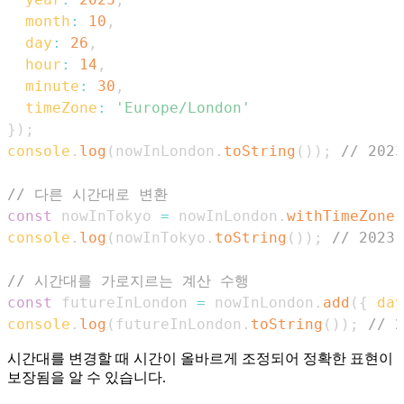
month
:
10
,
day
:
26
,
hour
:
14
,
minute
:
30
,
timeZone
:
'Europe/London'
}
)
;
console
.
log
(
nowInLondon
.
toString
(
)
)
;
// 2023
// 다른 시간대로 변환
const
 nowInTokyo 
=
 nowInLondon
.
withTimeZone
(
console
.
log
(
nowInTokyo
.
toString
(
)
)
;
// 2023-
// 시간대를 가로지르는 계산 수행
const
 futureInLondon 
=
 nowInLondon
.
add
(
{
day
console
.
log
(
futureInLondon
.
toString
(
)
)
;
// 2
시간대를 변경할 때 시간이 올바르게 조정되어 정확한 표현이
보장됨을 알 수 있습니다.