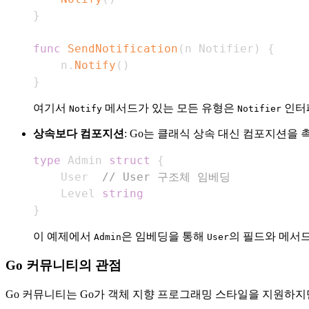
}
func
SendNotification
(
n Notifier
)
{
    n
.
Notify
(
)
}
여기서
메서드가 있는 모든 유형은
인터
Notify
Notifier
상속보다 컴포지션
: Go는 클래식 상속 대신 컴포지션을
type
 Admin 
struct
{
    User  
// User 구조체 임베딩
    Level 
string
}
이 예제에서
은 임베딩을 통해
의 필드와 메서드
Admin
User
Go 커뮤니티의 관점
Go 커뮤니티는 Go가 객체 지향 프로그래밍 스타일을 지원하