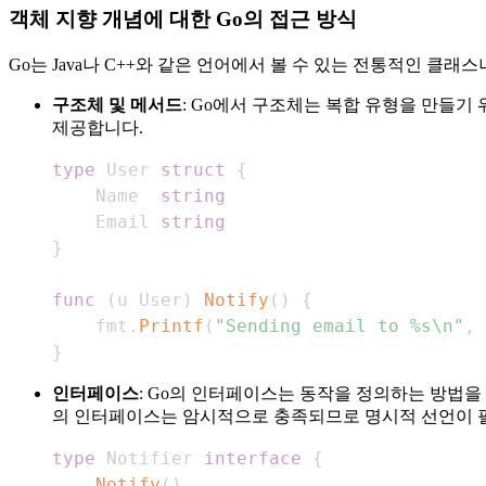
객체 지향 개념에 대한 Go의 접근 방식
Go는 Java나 C++와 같은 언어에서 볼 수 있는 전통적인 클
구조체 및 메서드
: Go에서 구조체는 복합 유형을 만들기
제공합니다.
type
 User 
struct
{
    Name  
string
    Email 
string
}
func
(
u User
)
Notify
(
)
{
    fmt
.
Printf
(
"Sending email to %s\n"
,
 
}
인터페이스
: Go의 인터페이스는 동작을 정의하는 방법
의 인터페이스는 암시적으로 충족되므로 명시적 선언이 
type
 Notifier 
interface
{
Notify
(
)