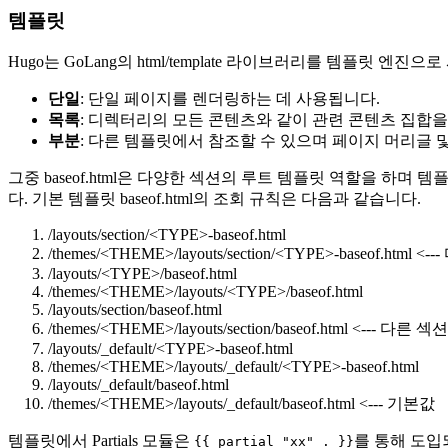
템플릿
Hugo는 GoLang의 html/template 라이브러리를 템플릿 
단일
: 단일 페이지를 렌더링하는 데 사용됩니다.
목록
: 디렉터리의 모든 콘텐츠와 같이 관련 콘텐츠 집합
부분
: 다른 템플릿에서 참조할 수 있으며 페이지 머리글 
그중 baseof.html은 다양한 섹션의 루트 템플릿 역할을 
다. 기본 템플릿 baseof.html의 조회 규칙은 다음과 같습니다.
/layouts/section/
<TYPE>
-baseof.html
/themes/
<THEME>
/layouts/section/
<TYPE>
-baseof.html
/layouts/
<TYPE>
/baseof.html
/themes/
<THEME>
/layouts/
<TYPE>
/baseof.html
/layouts/section/baseof.html
/themes/
<THEME>
/layouts/section/baseof.html <--- 다
/layouts/_default/
<TYPE>
-baseof.html
/themes/
<THEME>
/layouts/_default/
<TYPE>
-baseof.html
/layouts/_default/baseof.html
/themes/
<THEME>
/layouts/_default/baseof.html <--- 기본값
템플릿에서 Partials 모듈은
를 통해 도입
{{ partial "xx" . }}