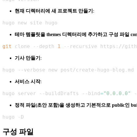
현재 디렉터리에 새 프로젝트 만들기
:
hugo new site hugo
테마 템플릿을 themes 디렉터리에 추가하고 구성 파일 config
git
 clone --depth 
1
 --recursive https://gith
기사 만들기
:
hugo --verbose new post/create-hugo-blog.md
서비스 시작
:
hugo server --buildDrafts --bind
=
"0.0.0.0"
 -
정적 파일(초안 포함)을 생성하고 기본적으로 public인 b
hugo -D
구성 파일