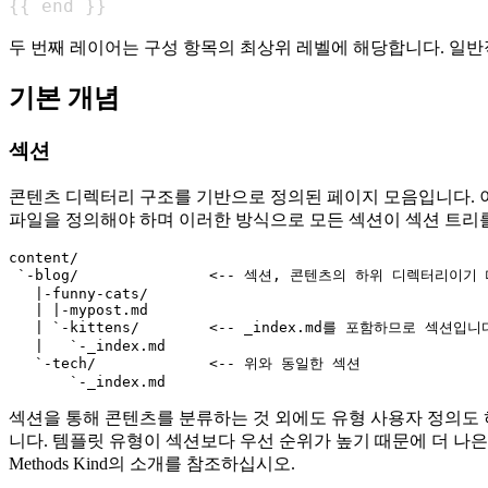
{
{
 end 
}
}
두 번째 레이어는 구성 항목의 최상위 레벨에 해당합니다. 일반적으로 [P
기본 개념
섹션
콘텐츠 디렉터리 구조를 기반으로 정의된 페이지 모음입니다. 이 
파일을 정의해야 하며 이러한 방식으로 모든 섹션이 섹션 트리
content/

 `-blog/               <-- 섹션, 콘텐츠의 하위 디렉터리이기
   |-funny-cats/

   | |-mypost.md

   | `-kittens/        <-- _index.md를 포함하므로 섹션입니다
   |   `-_index.md

   `-tech/             <-- 위와 동일한 섹션

섹션을 통해 콘텐츠를 분류하는 것 외에도 유형 사용자 정의도 
니다. 템플릿 유형이 섹션보다 우선 순위가 높기 때문에 더 나은 사
Methods Kind의 소개를 참조하십시오.