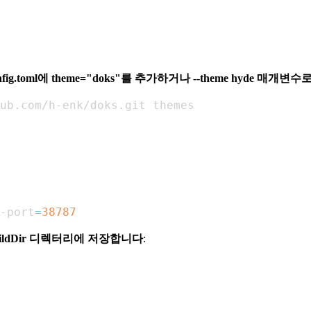
.toml에 theme="doks"를 추가하거나 --theme hyde 매개
ub.com/h-enk/doks.git themes
-port
=
38787
uildDir 디렉터리에 저장합니다
: