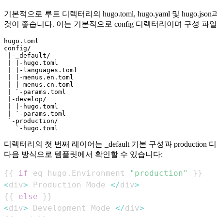
기본적으로 루트 디렉터리의 hugo.toml, hugo.yaml 및 hugo
것이 좋습니다. 이는 기본적으로 config 디렉터리이며 구성 파일의
hugo.toml

config/

 |-_default/ 

 | |-hugo.toml

 | |-languages.toml

 | |-menus.en.toml

 | |-menus.cn.toml

 | `-params.toml

 |-develop/

 | |-hugo.toml

 | `-params.toml

 `-production/

디렉터리의 첫 번째 레이어는 _default 기본 구성과 production 디
다음 방식으로 템플릿에서 확인할 수 있습니다:
{
{
if
 eq hugo
.
Environment 
"production"
}
}
<
div
>
 Production Mode 
<
/
div
>
{
{
else
}
}
<
div
>
 Development Mode 
<
/
div
>