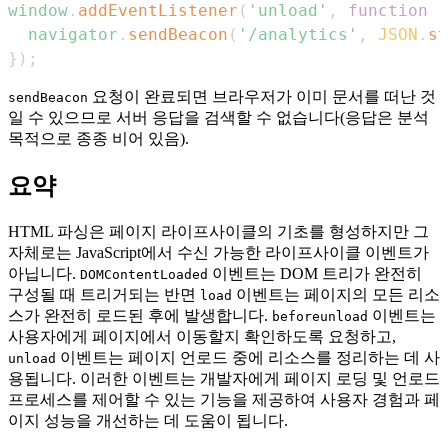
window
.
addEventListener
(
'unload'
,
function
(
navigator
.
sendBeacon
(
'/analytics'
,
JSON
.
st
}
)
;
요청이 완료되면 브라우저가 이미 문서를 떠난 것
sendBeacon
일 수 있으므로 서버 응답을 검색할 수 없습니다(응답은 분석
목적으로 종종 비어 있음).
요약
HTML 파싱은 페이지 라이프사이클의 기초를 형성하지만 그
자체로는 JavaScript에서 수신 가능한 라이프사이클 이벤트가
아닙니다.
이벤트는 DOM 트리가 완전히
DOMContentLoaded
구성될 때 트리거되는 반면
이벤트는 페이지의 모든 리소
load
스가 완전히 로드된 후에 발생합니다.
이벤트는
beforeunload
사용자에게 페이지에서 이동할지 확인하도록 요청하고,
이벤트는 페이지 언로드 중에 리소스를 정리하는 데 사
unload
용됩니다. 이러한 이벤트는 개발자에게 페이지 로딩 및 언로드
프로세스를 제어할 수 있는 기능을 제공하여 사용자 경험과 페
이지 성능을 개선하는 데 도움이 됩니다.