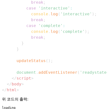
break
;
case
'interactive'
:
console
.
log
(
'interactive'
)
;
break
;
case
'complete'
:
console
.
log
(
'complete'
)
;
break
;
}
}
updateStatus
(
)
;
document
.
addEventListener
(
'readystatec
</
script
>
</
body
>
</
html
>
위 코드의 출력:
loading
