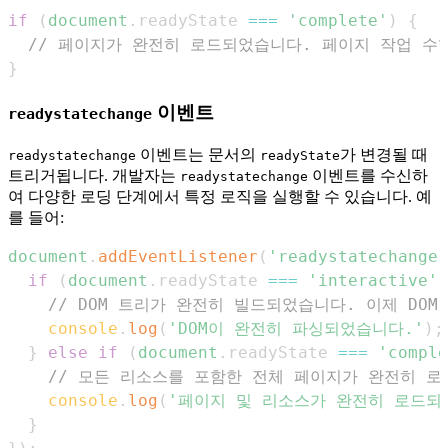
if
(
document
.
readyState
===
'complete'
)
{
// 페이지가 완전히 로드되었습니다. 페이지 작업 수
}
이벤트
readystatechange
이벤트는 문서의
가 변경될 때
readystatechange
readyState
트리거됩니다. 개발자는
이벤트를 수신하
readystatechange
여 다양한 로딩 단계에서 특정 로직을 실행할 수 있습니다. 예
를 들어:
document
.
addEventListener
(
'readystatechange'
if
(
document
.
readyState
===
'interactive'
)
// DOM 트리가 완전히 빌드되었습니다. 이제 DO
console
.
log
(
'DOM이 완전히 파싱되었습니다.'
)
;
}
else
if
(
document
.
readyState
===
'comple
// 모든 리소스를 포함한 전체 페이지가 완전히 로
console
.
log
(
'페이지 및 리소스가 완전히 로드되
}