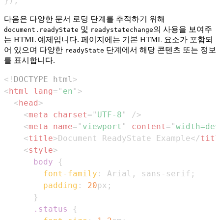
}
)
;
다음은 다양한 문서 로딩 단계를 추적하기 위해
및
의 사용을 보여주
document.readyState
readystatechange
는 HTML 예제입니다. 페이지에는 기본 HTML 요소가 포함되
어 있으며 다양한
단계에서 해당 콘텐츠 또는 정보
readyState
를 표시합니다.
<!
DOCTYPE
html
>
<
html
lang
=
"
en
"
>
<
head
>
<
meta
charset
=
"
UTF-8
"
/>
<
meta
name
=
"
viewport
"
content
=
"
width=dev
<
title
>
Document ReadyState Example
</
titl
<
style
>
body
{
font-family
:
 Arial
,
 sans-serif
;
padding
:
20
px
;
}
.status
{