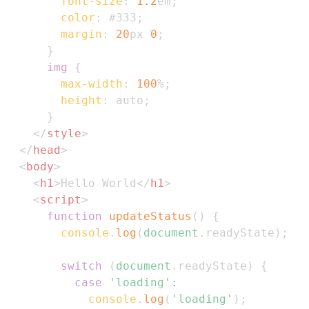
font-size
:
1.2
em
;
color
:
#333
;
margin
:
20
px
0
;
}
img
{
max-width
:
100
%
;
height
:
 auto
;
}
</
style
>
</
head
>
<
body
>
<
h1
>
Hello World
</
h1
>
<
script
>
function
updateStatus
(
)
{
console
.
log
(
document
.
readyState
)
;
switch
(
document
.
readyState
)
{
case
'loading'
:
console
.
log
(
'loading'
)
;