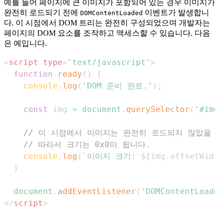
예를 들어 페이지에 큰 이미지가 포함되어 있는 경우 이미지가
완전히 로드되기 전에
이벤트가 발생합니
DOMContentLoaded
다. 이 시점에서 DOM 트리는 완전히 구성되었으며 개발자는
페이지의 DOM 요소를 조작하고 액세스할 수 있습니다. 다음
은 예입니다.
<
script
type
=
"
text/javascript
"
>
function
ready
(
)
{
console
.
log
(
'DOM 준비 완료.'
)
;
const
 img 
=
document
.
querySelector
(
'#img
// 이 시점에서 이미지는 완전히 로드되지 않았을 
// 따라서 크기는 0x0이 됩니다.
console
.
log
(
`
이미지 크기: 
${
img
.
offsetWidt
}
document
.
addEventListener
(
'DOMContentLoade
</
script
>