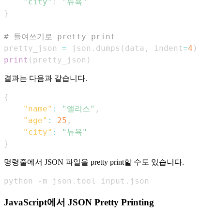
"city"
:
"뉴욕"
}
# 들여쓰기로 pretty print
pretty_json 
=
 json
.
dumps
(
data
,
 indent
=
4
)
print
(
pretty_json
)
결과는 다음과 같습니다.
{
"name"
:
"앨리스"
,
"age"
:
25
,
"city"
:
"뉴욕"
}
명령줄에서 JSON 파일을 pretty print할 수도 있습니다.
python -m json.tool input.json
JavaScript에서 JSON Pretty Printing