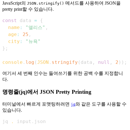
JavaScript의
메서드를 사용하여 JSON을
JSON.stringify()
pretty print할 수 있습니다.
const
 data 
=
{
name
:
"앨리스"
,
age
:
25
,
city
:
"뉴욕"
}
;
console
.
log
(
JSON
.
stringify
(
data
,
null
,
2
)
)
;
여기서 세 번째 인수는 들여쓰기를 위한 공백 수를 지정합니
다.
명령줄(jq)에서 JSON Pretty Printing
터미널에서 빠르게 포맷팅하려면
와 같은 도구를 사용할 수
jq
있습니다.
jq 
.
 input.json