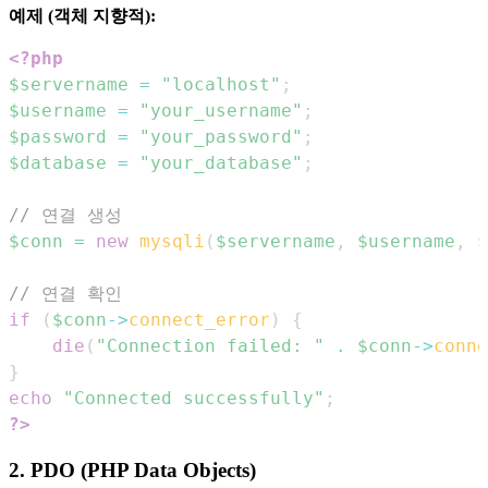
예제 (객체 지향적):
<?php
$servername
=
"localhost"
;
$username
=
"your_username"
;
$password
=
"your_password"
;
$database
=
"your_database"
;
// 연결 생성
$conn
=
new
mysqli
(
$servername
,
$username
,
$
// 연결 확인
if
(
$conn
->
connect_error
)
{
die
(
"Connection failed: "
.
$conn
->
conne
}
echo
"Connected successfully"
;
?>
2. PDO (PHP Data Objects)