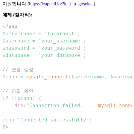
지원합니다.(
https://leapcell.io/?lc_t=n_goselect
)
예제 (절차적):
<?php
$servername
=
"localhost"
;
$username
=
"your_username"
;
$password
=
"your_password"
;
$database
=
"your_database"
;
// 연결 생성
$conn
=
mysqli_connect
(
$servername
,
$usernam
// 연결 확인
if
(
!
$conn
)
{
die
(
"Connection failed: "
.
mysqli_conne
}
echo
"Connected successfully"
;
?>