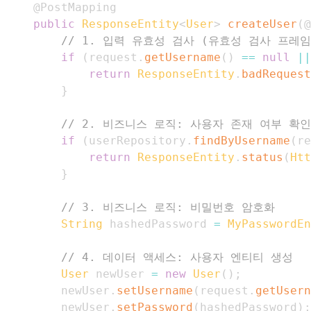
@PostMapping
public
ResponseEntity
<
User
>
createUser
(
@
// 1. 입력 유효성 검사 (유효성 검사 프레
if
(
request
.
getUsername
(
)
==
null
||
return
ResponseEntity
.
badRequest
}
// 2. 비즈니스 로직: 사용자 존재 여부 확인
if
(
userRepository
.
findByUsername
(
re
return
ResponseEntity
.
status
(
Htt
}
// 3. 비즈니스 로직: 비밀번호 암호화
String
 hashedPassword 
=
MyPasswordEn
// 4. 데이터 액세스: 사용자 엔티티 생성
User
 newUser 
=
new
User
(
)
;
        newUser
.
setUsername
(
request
.
getUsern
        newUser
.
setPassword
(
hashedPassword
)
;