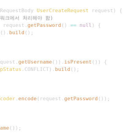
RequestBody
UserCreateRequest
 request
)
{
임워크에서 처리해야 함)
 request
.
getPassword
(
)
==
null
)
{
(
)
.
build
(
)
;
quest
.
getUsername
(
)
)
.
isPresent
(
)
)
{
pStatus
.
CONFLICT
)
.
build
(
)
;
coder
.
encode
(
request
.
getPassword
(
)
)
;
ame
(
)
)
;