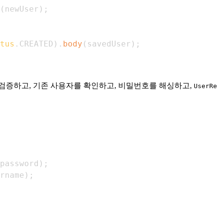
(
newUser
)
;
tus
.
CREATED
)
.
body
(
savedUser
)
;
 검증하고, 기존 사용자를 확인하고, 비밀번호를 해싱하고,
UserRe
password
)
;
rname
)
;