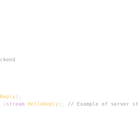
ckend
Reply
)
;
(
stream
HelloReply
)
;
// Example of server s