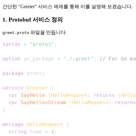
간단한 "Greeter" 서비스 예제를 통해 이를 설명해 보겠습니다.
1. Protobuf 서비스 정의
파일을 만듭니다.
greet.proto
syntax
=
"proto3"
;
option
 go_package 
=
"./;greet"
;
// For Go ba
package
 greet
;
service
Greeter
{
rpc
SayHello
(
HelloRequest
)
returns
(
Hello
rpc
SayHellosStream
(
HelloRequest
)
returns
}
message
HelloRequest
{
string
 name 
=
1
;