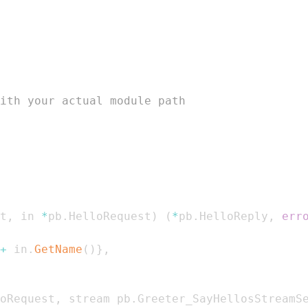
ith your actual module path
t
,
 in 
*
pb
.
HelloRequest
)
(
*
pb
.
HelloReply
,
err
+
 in
.
GetName
(
)
}
,
oRequest
,
 stream pb
.
Greeter_SayHellosStreamS