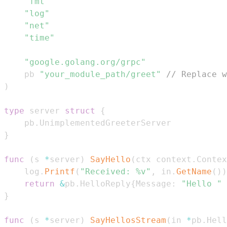
"fmt"
"log"
"net"
"time"
"google.golang.org/grpc"
	pb 
"your_module_path/greet"
// Replace w
)
type
 server 
struct
{
	pb
.
}
func
(
s 
*
server
)
SayHello
(
ctx context
.
Contex
	log
.
Printf
(
"Received: %v"
,
 in
.
GetName
(
)
)
return
&
pb
.
HelloReply
{
Message
:
"Hello "
}
func
(
s 
*
server
)
SayHellosStream
(
in 
*
pb
.
Hell