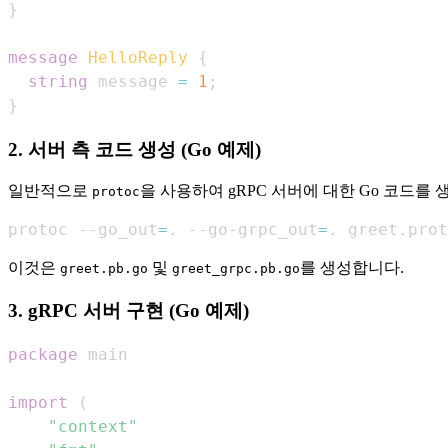
}
message
HelloReply
{
string
 message 
=
1
;
}
2. 서버 측 코드 생성 (Go 예제)
일반적으로
을 사용하여 gRPC 서버에 대한 Go 코드를 
protoc
protoc --go_out
=
. --go-grpc_out
=
. greet.prot
이것은
및
를 생성합니다.
greet.pb.go
greet_grpc.pb.go
3. gRPC 서버 구현 (Go 예제)
package
import
(
"context"