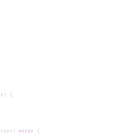
or
)
{
erver
)
error
{