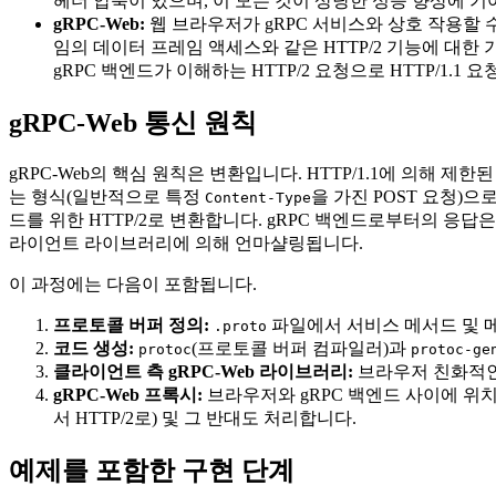
헤더 압축이 있으며, 이 모든 것이 상당한 성능 향상에 기여
gRPC-Web:
웹 브라우저가 gRPC 서비스와 상호 작용할 
임의 데이터 프레임 액세스와 같은 HTTP/2 기능에 대한 기
gRPC 백엔드가 이해하는 HTTP/2 요청으로 HTTP/1.1
gRPC-Web 통신 원칙
gRPC-Web의 핵심 원칙은 변환입니다. HTTP/1.1에 의해 제한된
는 형식(일반적으로 특정
을 가진 POST 요청)
Content-Type
드를 위한 HTTP/2로 변환합니다. gRPC 백엔드로부터의 응답은 
라이언트 라이브러리에 의해 언마샬링됩니다.
이 과정에는 다음이 포함됩니다.
프로토콜 버퍼 정의:
파일에서 서비스 메서드 및 
.proto
코드 생성:
(프로토콜 버퍼 컴파일러)과
protoc
protoc-ge
클라이언트 측 gRPC-Web 라이브러리:
브라우저 친화적인 H
gRPC-Web 프록시:
브라우저와 gRPC 백엔드 사이에 위치하
서 HTTP/2로) 및 그 반대도 처리합니다.
예제를 포함한 구현 단계