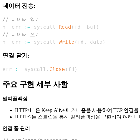
데이터 전송:
// 데이터 읽기
n
,
 err 
:=
 syscall
.
Read
(
fd
,
 buf
)
// 데이터 쓰기
n
,
 err 
:=
 syscall
.
Write
(
fd
,
 data
)
연결 닫기:
err 
:=
 syscall
.
Close
(
fd
)
주요 구현 세부 사항
멀티플렉싱
HTTP/1.1은 Keep-Alive 메커니즘을 사용하여 TCP 연
HTTP/2는 스트림을 통해 멀티플렉싱을 구현하여 여러 HT
연결 풀 관리