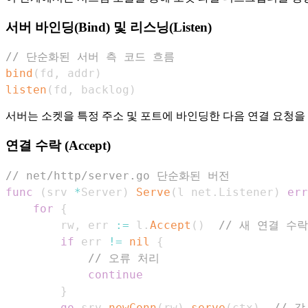
서버 바인딩(Bind) 및 리스닝(Listen)
// 단순화된 서버 측 코드 흐름
bind
(
fd
,
 addr
)
listen
(
fd
,
 backlog
)
서버는 소켓을 특정 주소 및 포트에 바인딩한 다음 연결 요청을
연결 수락 (Accept)
// net/http/server.go 단순화된 버전
func
(
srv 
*
Server
)
Serve
(
l net
.
Listener
)
err
for
{
        rw
,
 err 
:=
 l
.
Accept
(
)
// 새 연결 수락
if
 err 
!=
nil
{
// 오류 처리
continue
}
go
 srv
.
newConn
(
rw
)
.
serve
(
ctx
)
// 각