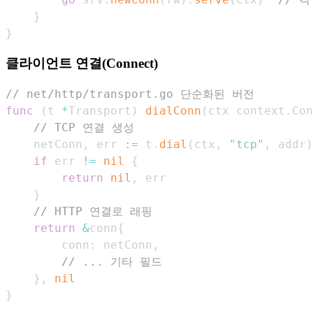
}
}
클라이언트 연결(Connect)
// net/http/transport.go 단순화된 버전
func
(
t 
*
Transport
)
dialConn
(
ctx context
.
Con
// TCP 연결 생성
    netConn
,
 err 
:=
 t
.
dial
(
ctx
,
"tcp"
,
 addr
)
if
 err 
!=
nil
{
return
nil
,
}
// HTTP 연결로 래핑
return
&
conn
{
        conn
:
 netConn
,
// ... 기타 필드
}
,
nil
}