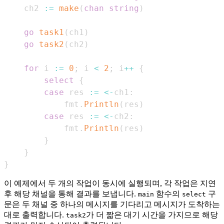
    ch2 
:=
make
(
chan
string
)
go
task1
(
ch1
)
go
task2
(
ch2
)
for
 i 
:=
0
;
 i 
<
2
;
 i
++
{
select
{
case
 res 
:=
<-
ch1
:
            fmt
.
Println
(
res
)
case
 res 
:=
<-
ch2
:
            fmt
.
Println
(
res
)
}
}
}
이 예제에서 두 개의 작업이 동시에 실행되며, 각 작업은 지연
후 해당 채널을 통해 결과를 보냅니다.
함수의
구
main
select
문은 두 채널 중 하나의 메시지를 기다리고 메시지가 도착하는
대로 출력합니다.
가 더 짧은 대기 시간을 가지므로 해당
task2