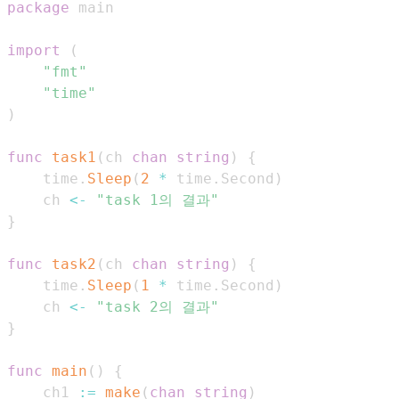
package
import
(
"fmt"
"time"
)
func
task1
(
ch 
chan
string
)
{
    time
.
Sleep
(
2
*
 time
.
Second
)
    ch 
<-
"task 1의 결과"
}
func
task2
(
ch 
chan
string
)
{
    time
.
Sleep
(
1
*
 time
.
Second
)
    ch 
<-
"task 2의 결과"
}
func
main
(
)
{
    ch1 
:=
make
(
chan
string
)