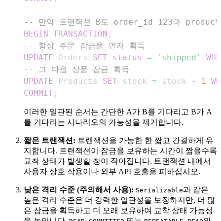
-- 만약 트랜잭션 B도 order_id 123과 produc
BEGIN
TRANSACTION
;
-- 항상 주문 잠금을 먼저 획득
UPDATE
 Orders 
SET
status
=
'shipped'
WHE
-- 그 다음 상품 잠금 획득
UPDATE
 Products 
SET
 stock 
=
 stock 
-
1
WH
COMMIT
;
이러한 일관된 순서는 간단한 A가 B를 기다리고 B가 A
를 기다리는 시나리오의 가능성을 제거합니다.
짧은 트랜잭션:
트랜잭션을 가능한 한 짧고 간결하게 유
지합니다. 트랜잭션이 잠금을 보유하는 시간이 짧을수록
교착 상태가 발생할 창이 작아집니다. 트랜잭션 내에서
사용자 상호 작용이나 외부 API 호출을 피하십시오.
낮은 격리 수준 (주의해서 사용):
과 같은
Serializable
높은 격리 수준은 더 강력한 일관성을 보장하지만, 더 많
은 잠금을 획득하고 더 오래 보유하여 교착 상태 가능성
을 높입니다.
또는
와