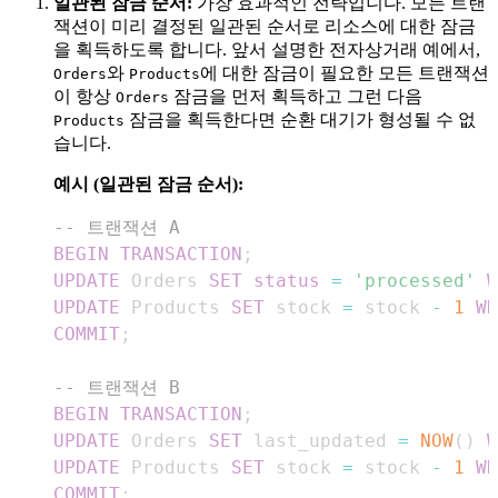
일관된 잠금 순서:
가장 효과적인 전략입니다. 모든 트랜
잭션이 미리 결정된 일관된 순서로 리소스에 대한 잠금
을 획득하도록 합니다. 앞서 설명한 전자상거래 예에서,
와
에 대한 잠금이 필요한 모든 트랜잭션
Orders
Products
이 항상
잠금을 먼저 획득하고 그런 다음
Orders
잠금을 획득한다면 순환 대기가 형성될 수 없
Products
습니다.
예시 (일관된 잠금 순서):
-- 트랜잭션 A
BEGIN
TRANSACTION
;
UPDATE
 Orders 
SET
status
=
'processed'
W
UPDATE
 Products 
SET
 stock 
=
 stock 
-
1
WH
COMMIT
;
-- 트랜잭션 B
BEGIN
TRANSACTION
;
UPDATE
 Orders 
SET
 last_updated 
=
NOW
(
)
W
UPDATE
 Products 
SET
 stock 
=
 stock 
-
1
WH
COMMIT
;