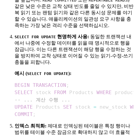
READ COMMITTED
REPEATABLE READ
같은 낮은 수준은 교착 상태 빈도를 줄일 수 있지만, 비반
복 읽기 또는 팬텀 읽기와 같은 다른 동시성 문제를 야기
할 수 있습니다. 애플리케이션의 일관성 요구 사항을 충
족하는 가장 낮은 격리 수준을 선택하십시오.
현명하게 사용:
동일한 트랜잭션 내
SELECT FOR UPDATE
에서 나중에 수정할 데이터를 읽을 때 명시적으로 행을
잠급니다. 이는 다른 트랜잭션이 해당 행을 수정하는 것
을 방지하여 교착 상태로 이어질 수 있는 읽기-수정-쓰기
충돌을 피합니다.
예시 (
):
SELECT FOR UPDATE
BEGIN
TRANSACTION
;
SELECT
 stock 
FROM
 Products 
WHERE
 product
-- ... 계산 수행 ...
UPDATE
 Products 
SET
 stock 
=
 new_stock 
WH
COMMIT
;
인덱스 최적화:
제대로 인덱싱된 테이블은 특정 행이나
범위를 테이블 수준 잠금으로 확대하지 않고 더 효율적