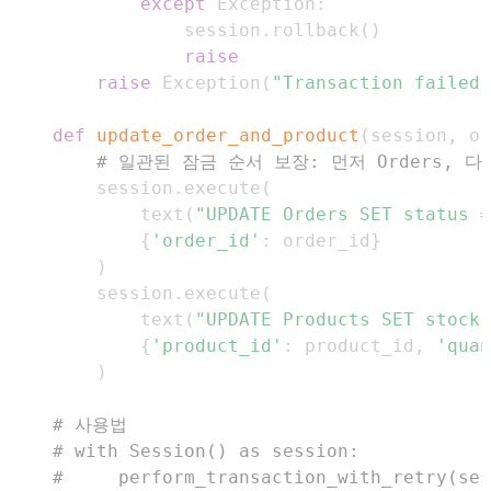
except
 Exception
:
            session
.
rollback
(
)
raise
raise
 Exception
(
"Transaction failed 
def
update_order_and_product
(
session
,
 or
# 일관된 잠금 순서 보장: 먼저 Orders, 다음
    session
.
execute
(
        text
(
"UPDATE Orders SET status =
{
'order_id'
:
 order_id
}
)
    session
.
execute
(
        text
(
"UPDATE Products SET stock 
{
'product_id'
:
 product_id
,
'quan
)
# 사용법
# with Session() as session:
#     perform_transaction_with_retry(ses