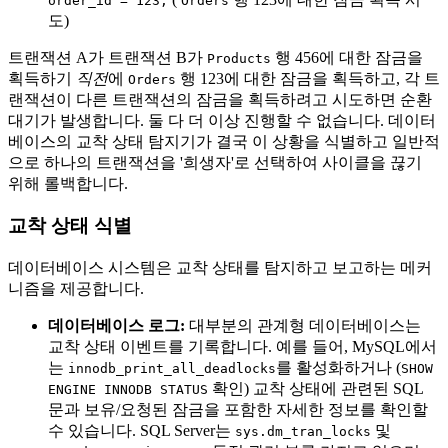
order_id = 123;
Orders
도)
트랜잭션 A가 트랜잭션 B가
행 456에 대한 잠금을
Products
획득하기
직전
에
행 123에 대한 잠금을 획득하고, 각 트
Orders
랜잭션이 다른 트랜잭션의 잠금을 획득하려고 시도하면 순환
대기가 발생합니다. 둘 다 더 이상 진행할 수 없습니다. 데이터
베이스의 교착 상태 탐지기가 결국 이 상황을 식별하고 일반적
으로 하나의 트랜잭션을 '희생자'로 선택하여 사이클을 끊기
위해 롤백합니다.
교착 상태 식별
데이터베이스 시스템은 교착 상태를 탐지하고 보고하는 메커
니즘을 제공합니다.
데이터베이스 로그:
대부분의 관계형 데이터베이스는
교착 상태 이벤트를 기록합니다. 예를 들어, MySQL에서
는
를 활성화하거나 (
innodb_print_all_deadlocks
SHOW
확인) 교착 상태에 관련된 SQL
ENGINE INNODB STATUS
문과 보유/요청된 잠금을 포함한 자세한 정보를 확인할
수 있습니다. SQL Server는
및
sys.dm_tran_locks