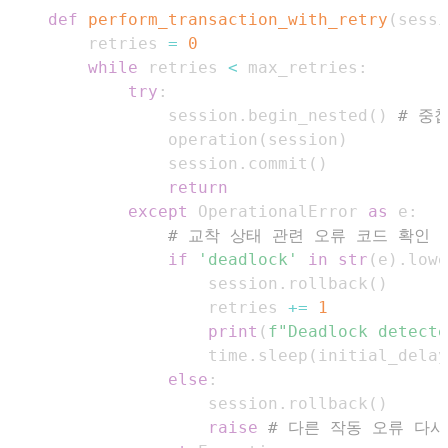
def
perform_transaction_with_retry
(
sessi
    retries 
=
0
while
 retries 
<
 max_retries
:
try
:
            session
.
begin_nested
(
)
# 중
            operation
(
session
)
            session
.
commit
(
)
return
except
 OperationalError 
as
 e
:
# 교착 상태 관련 오류 코드 확인 (예
if
'deadlock'
in
str
(
e
)
.
lowe
                session
.
rollback
(
)
                retries 
+=
1
print
(
f"Deadlock detecte
                time
.
sleep
(
initial_delay
else
:
                session
.
rollback
(
)
raise
# 다른 작동 오류 다시