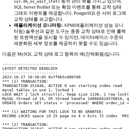
동적 관리 뷰를 가지고 있으며,
sys.dm_os_wait_stats
SQL Server Profiler 또는 확장 이벤트를 통해 교착 상태
그래프 이벤트를 제공합니다. PostgreSQL은 서버 로그에
교착 상태를 보고합니다.
애플리케이션 모니터링:
APM(애플리케이션 성능 모니
터링) 솔루션과 같은 도구는 종종 교착 상태로 인해 롤백
된 트랜잭션을 표시할 수 있지만, 데이터베이스 수준의
세분화된 세부 정보를 제공하지 못할 수도 있습니다.
다음은 MySQL 교착 상태 로그 항목의 예(간략화됨)입니다.
------------------------

LATEST DETECTED DEADLOCK

------------------------

2023-10-27 10:30:05 0x7f0b5c000700

*** (1) TRANSACTION:

TRANSACTION 251846, ACTIVE 0 sec starting index read

mysql tables in use 1, locked 1

LOCK WAIT 2 lock struct(s), heap size 1136, 1 row lock(
MySQL thread id 14, OS thread handle 140660424578816, q
UPDATE Orders SET status = 'processed' WHERE order_id =
*** (1) WAITING FOR THIS LOCK TO BE GRANTED:

RECORD LOCKS space id 25 page no 4 n bits 72 index `PRI
*** (2) TRANSACTION:

TRANSACTION 251847, ACTIVE 0 sec starting index read
