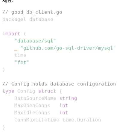
세요.
// good_db_client.go
import
(
"database/sql"
_
"github.com/go-sql-driver/mysql"
"fmt"
)
// Config holds database configuration
type
 Config 
struct
{
	DataSourceName 
string
	MaxOpenConns   
int
	MaxIdleConns   
int
	ConnMaxLifetime time
.
}