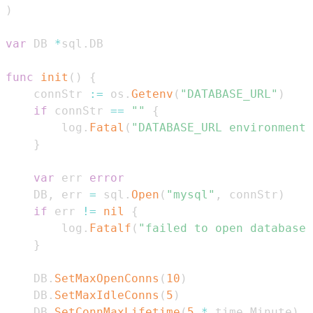
)
var
 DB 
*
sql
.
func
init
(
)
{
	connStr 
:=
 os
.
Getenv
(
"DATABASE_URL"
)
if
 connStr 
==
""
{
		log
.
Fatal
(
"DATABASE_URL environment
}
var
 err 
error
	DB
,
 err 
=
 sql
.
Open
(
"mysql"
,
 connStr
)
if
 err 
!=
nil
{
		log
.
Fatalf
(
"failed to open database 
}
	DB
.
SetMaxOpenConns
(
10
)
	DB
.
SetMaxIdleConns
(
5
)
	DB
.
SetConnMaxLifetime
(
5
*
 time
.
Minute
)