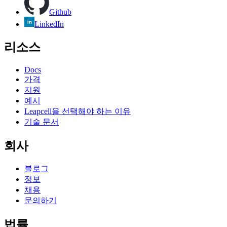
Github
LinkedIn
리소스
Docs
가격
지원
예시
Leapcell을 선택해야 하는 이유
기술 문서
회사
블로그
정보
채용
문의하기
법률