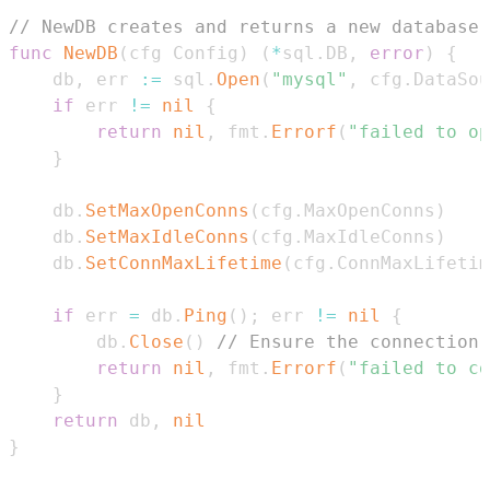
// NewDB creates and returns a new database 
func
NewDB
(
cfg Config
)
(
*
sql
.
DB
,
error
)
{
	db
,
 err 
:=
 sql
.
Open
(
"mysql"
,
 cfg
.
DataSou
if
 err 
!=
nil
{
return
nil
,
 fmt
.
Errorf
(
"failed to op
}
	db
.
SetMaxOpenConns
(
cfg
.
MaxOpenConns
)
	db
.
SetMaxIdleConns
(
cfg
.
MaxIdleConns
)
	db
.
SetConnMaxLifetime
(
cfg
.
ConnMaxLifetim
if
 err 
=
 db
.
Ping
(
)
;
 err 
!=
nil
{
		db
.
Close
(
)
// Ensure the connection 
return
nil
,
 fmt
.
Errorf
(
"failed to co
}
return
 db
,
nil
}