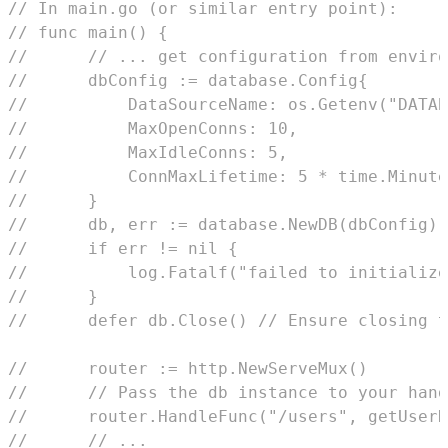
// In main.go (or similar entry point):
// func main() {
//      // ... get configuration from enviro
//      dbConfig := database.Config{
//          DataSourceName: os.Getenv("DATAB
//          MaxOpenConns: 10,
//          MaxIdleConns: 5,
//          ConnMaxLifetime: 5 * time.Minute
//      }
//      db, err := database.NewDB(dbConfig)
//      if err != nil {
//          log.Fatalf("failed to initialize
//      }
//      defer db.Close() // Ensure closing t
//      router := http.NewServeMux()
//      // Pass the db instance to your hand
//      router.HandleFunc("/users", getUserH
//      // ...