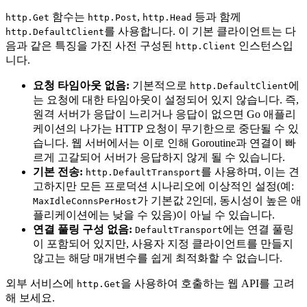
함수는
,
등과 함께
http.Get
http.Post
http.Head
를 사용합니다. 이 기본 클라이언트는 다
http.DefaultClient
음과 같은 특징을 가진 사전 구성된
인스턴스입
http.Client
니다.
요청 타임아웃 없음:
기본적으로
에
http.DefaultClient
는 요청에 대한 타임아웃이 설정되어 있지 않습니다. 즉,
원격 서버가 응답이 느리거나 응답이 없으면 Go 애플리
케이션의 나가는 HTTP 요청이 무기한으로 중단될 수 있
습니다. 웹 서버에서는 이로 인해 Goroutine과 연결이 빠
르게 고갈되어 서버가 응답하지 않게 될 수 있습니다.
기본 전송:
를 사용하며, 이는 견
http.DefaultTransport
고하지만 모든 프로덕션 시나리오에 이상적인 설정(예:
가 기본값 2인데, 동시성이 높은 애
MaxIdleConnsPerHost
플리케이션에는 낮을 수 있음)이 아닐 수 있습니다.
연결 풀링 구성 없음:
에는 연결 풀링
DefaultTransport
이 포함되어 있지만, 사용자 지정 클라이언트를 만들지
않고는 해당 매개변수를 쉽게 최적화할 수 없습니다.
외부 서비스에
을 사용하여 호출하는 웹 API를 고려
http.Get
해 보세요.