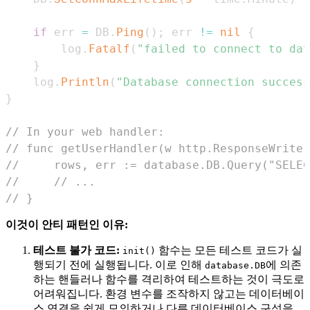
if
 err 
=
 DB
.
Ping
(
)
;
 err 
!=
nil
{
		log
.
Fatalf
(
"failed to connect to dat
}
	log
.
Println
(
"Database connection success
}
// In your web handler:
// func getUserHandler(w http.ResponseWriter
//     rows, err := database.DB.Query("SELEC
//     // ...
// }
이것이 안티 패턴인 이유:
테스트 불가 코드:
함수는 모든 테스트 코드가 실
init()
행되기 전에 실행됩니다. 이로 인해
에 의존
database.DB
하는 핸들러나 함수를 격리하여 테스트하는 것이 극도로
어려워집니다. 환경 변수를 조작하지 않고는 데이터베이
스 연결을 쉽게 모의하거나 다른 데이터베이스 구성을