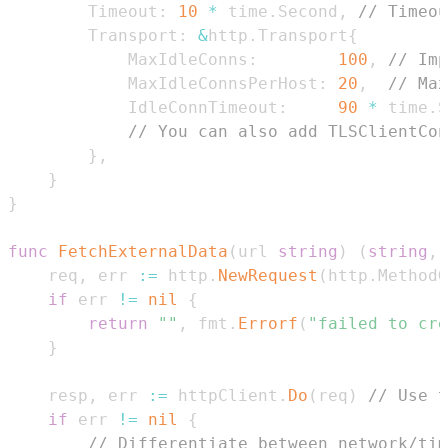
		Timeout
:
10
*
 time
.
Second
,
// Timeou
		Transport
:
&
http
.
Transport
{
			MaxIdleConns
:
100
,
// Imp
			MaxIdleConnsPerHost
:
20
,
// Max
			IdleConnTimeout
:
90
*
 time
.
S
// You can also add TLSClientCon
}
,
}
}
func
FetchExternalData
(
url 
string
)
(
string
,
	req
,
 err 
:=
 http
.
NewRequest
(
http
.
MethodG
if
 err 
!=
nil
{
return
""
,
 fmt
.
Errorf
(
"failed to cre
}
	resp
,
 err 
:=
 httpClient
.
Do
(
req
)
// Use t
if
 err 
!=
nil
{
// Differentiate between network/tim