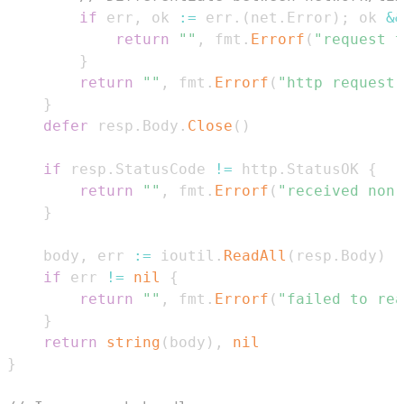
if
 err
,
 ok 
:=
 err
.
(
net
.
Error
)
;
 ok 
&&
return
""
,
 fmt
.
Errorf
(
"request t
}
return
""
,
 fmt
.
Errorf
(
"http request 
}
defer
 resp
.
Body
.
Close
(
)
if
 resp
.
StatusCode 
!=
 http
.
StatusOK 
{
return
""
,
 fmt
.
Errorf
(
"received non-
}
	body
,
 err 
:=
 ioutil
.
ReadAll
(
resp
.
Body
)
if
 err 
!=
nil
{
return
""
,
 fmt
.
Errorf
(
"failed to rea
}
return
string
(
body
)
,
nil
}