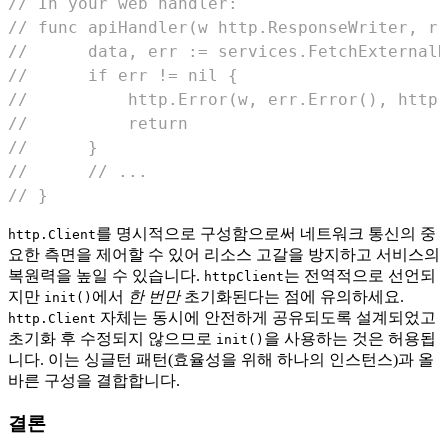
// In your web handler:
// func apiHandler(w http.ResponseWriter, r 
//      data, err := services.FetchExternalD
//      if err != nil {
//          http.Error(w, err.Error(), http.
//          return
//      }
//      // ...
// }
를 명시적으로 구성함으로써 네트워크 통신의 중
http.Client
요한 측면을 제어할 수 있어 리소스 고갈을 방지하고 서비스의
복원력을 높일 수 있습니다.
는 전역적으로 선언되
httpClient
지만
에서
한 번만
초기화된다는 점에 유의하세요.
init()
자체는 동시에 안전하게 공유되도록 설계되었고
http.Client
초기화 후 수정되지 않으므로
을 사용하는 것은 허용됩
init()
니다. 이는 싱글턴 패턴(효율성을 위해 하나의 인스턴스)과 올
바른 구성을 결합합니다.
결론