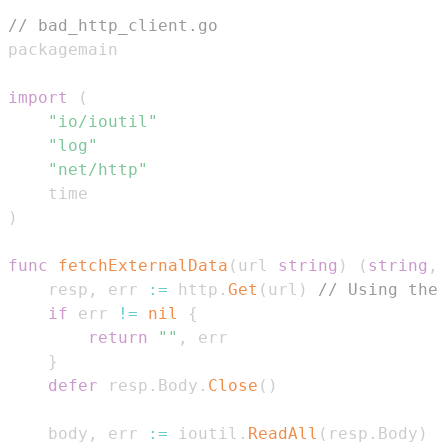
// bad_http_client.go
import
(
"io/ioutil"
"log"
"net/http"
)
func
fetchExternalData
(
url 
string
)
(
string
,
	resp
,
 err 
:=
 http
.
Get
(
url
)
// Using the 
if
 err 
!=
nil
{
return
""
,
}
defer
 resp
.
Body
.
Close
(
)
	body
,
 err 
:=
 ioutil
.
ReadAll
(
resp
.
Body
)