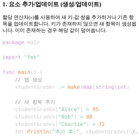
1. 요소 추가/업데이트 (생성/업데이트)
할당 연산자(
)를 사용하여 새 키-값 쌍을 추가하거나 기존 항
=
목을 업데이트합니다. 키가 존재하지 않으면 새 항목이 생성됩
니다. 이미 존재하는 경우 해당 값이 덮어씁니다.
package
import
"fmt"
func
main
(
)
{
// 맵 생성
    studentGrades 
:=
make
(
map
[
string
]
int
)
// 새 항목 추가
    studentGrades
[
"Alice"
]
=
95
    studentGrades
[
"Bob"
]
=
88
    studentGrades
[
"Charlie"
]
=
72
    fmt
.
Println
(
"추가 후:"
,
 studentGrades
)
//