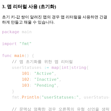
3. 맵 리터럴 사용 (초기화)
초기 키-값 쌍이 알려진 맵의 경우 맵 리터럴을 사용하면 간결
하게 만들고 채울 수 있습니다.
package
import
"fmt"
func
main
(
)
{
// 맵 초기화를 위한 맵 리터럴
    userStatuses 
:=
map
[
int
]
string
{
101
:
"Active"
,
102
:
"Inactive"
,
103
:
"Pending"
,
}
    fmt
.
Println
(
"userStatuses:"
,
 userStatuse
// 문맥상 명확한 경우 오른쪽의 유형 선언을 생략