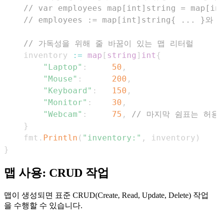
// var employees map[int]string = map[i
// employees := map[int]string{ ... }
// 가독성을 위해 줄 바꿈이 있는 맵 리터럴
    inventory 
:=
map
[
string
]
int
{
"Laptop"
:
50
,
"Mouse"
:
200
,
"Keyboard"
:
150
,
"Monitor"
:
30
,
"Webcam"
:
75
,
// 마지막 쉼표는 허
}
    fmt
.
Println
(
"inventory:"
,
 inventory
)
}
맵 사용: CRUD 작업
맵이 생성되면 표준 CRUD(Create, Read, Update, Delete) 작업
을 수행할 수 있습니다.