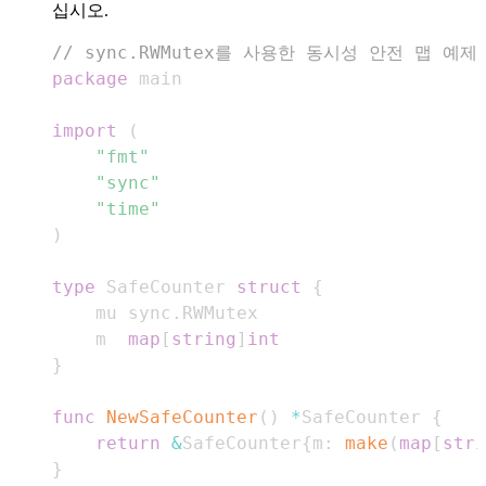
십시오.
// sync.RWMutex를 사용한 동시성 안전 맵 예제
package
import
(
"fmt"
"sync"
"time"
)
type
 SafeCounter 
struct
{
    mu sync
.
    m  
map
[
string
]
int
}
func
NewSafeCounter
(
)
*
SafeCounter 
{
return
&
SafeCounter
{
m
:
make
(
map
[
stri
}