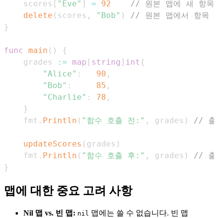
    scores
[
"Eve"
]
=
92
// 원본 맵에 새 항목
delete
(
scores
,
"Bob"
)
// 원본 맵에서 항목 
}
func
main
(
)
{
    grades 
:=
map
[
string
]
int
{
"Alice"
:
90
,
"Bob"
:
85
,
"Charlie"
:
78
,
}
    fmt
.
Println
(
"함수 호출 전:"
,
 grades
)
// 출
updateScores
(
grades
)
    fmt
.
Println
(
"함수 호출 후:"
,
 grades
)
// 출
}
맵에 대한 중요 고려 사항
Nil 맵 vs. 빈 맵:
맵에는 쓸 수 없습니다. 빈 맵
nil