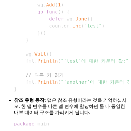
        wg
.
Add
(
1
)
go
func
(
)
{
defer
 wg
.
Done
(
)
            counter
.
Inc
(
"test"
)
}
(
)
}
    wg
.
Wait
(
)
    fmt
.
Println
(
"'test'에 대한 카운터 값:"
// 다른 키 읽기
    fmt
.
Println
(
"'another'에 대한 카운터 값
}
참조 유형 동작:
맵은 참조 유형이라는 것을 기억하십시
오. 한 맵 변수를 다른 맵 변수에 할당하면 둘 다 동일한
내부 데이터 구조를 가리키게 됩니다.
package