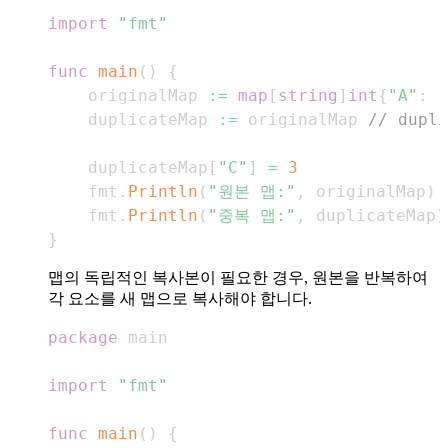
import
"fmt"
func
main
(
)
{
    originalMap 
:=
map
[
string
]
int
{
"A"
:
1
    duplicateMap 
:=
 originalMap 
// dup
    duplicateMap
[
"C"
]
=
3
    fmt
.
Println
(
"원본 맵:"
,
 originalMap
)
    fmt
.
Println
(
"중복 맵:"
,
 duplicateMap
)
}
맵의 독립적인 복사본이 필요한 경우, 원본을 반복하여
각 요소를 새 맵으로 복사해야 합니다.
package
import
"fmt"
func
main
(
)
{