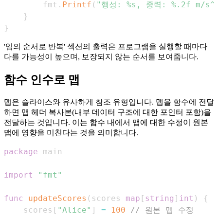
        fmt
.
Printf
(
"행성: %s, 중력: %.2f m/s^
}
}
'임의 순서로 반복' 섹션의 출력은 프로그램을 실행할 때마다
다를 가능성이 높으며, 보장되지 않는 순서를 보여줍니다.
함수 인수로 맵
맵은 슬라이스와 유사하게 참조 유형입니다. 맵을 함수에 전달
하면 맵 헤더 복사본(내부 데이터 구조에 대한 포인터 포함)을
전달하는 것입니다. 이는 함수 내에서 맵에 대한 수정이 원본
맵에 영향을 미친다는 것을 의미합니다.
package
import
"fmt"
func
updateScores
(
scores 
map
[
string
]
int
)
{
    scores
[
"Alice"
]
=
100
// 원본 맵 수정