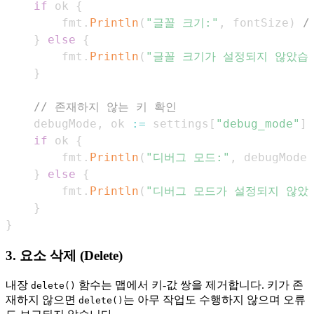
if
 ok 
{
        fmt
.
Println
(
"글꼴 크기:"
,
 fontSize
)
/
}
else
{
        fmt
.
Println
(
"글꼴 크기가 설정되지 않았습
}
// 존재하지 않는 키 확인
    debugMode
,
 ok 
:=
 settings
[
"debug_mode"
]
if
 ok 
{
        fmt
.
Println
(
"디버그 모드:"
,
 debugMode
)
}
else
{
        fmt
.
Println
(
"디버그 모드가 설정되지 않았습
}
}
3. 요소 삭제 (Delete)
내장
함수는 맵에서 키-값 쌍을 제거합니다. 키가 존
delete()
재하지 않으면
는 아무 작업도 수행하지 않으며 오류
delete()