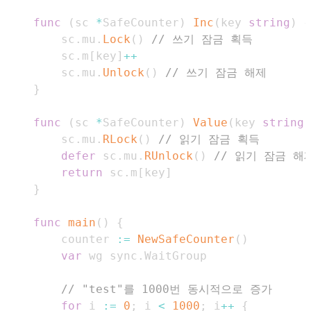
func
(
sc 
*
SafeCounter
)
Inc
(
key 
string
)
{
    sc
.
mu
.
Lock
(
)
// 쓰기 잠금 획득
    sc
.
m
[
key
]
++
    sc
.
mu
.
Unlock
(
)
// 쓰기 잠금 해제
}
func
(
sc 
*
SafeCounter
)
Value
(
key 
string
)
    sc
.
mu
.
RLock
(
)
// 읽기 잠금 획득
defer
 sc
.
mu
.
RUnlock
(
)
// 읽기 잠금 해
return
 sc
.
m
[
key
]
}
func
main
(
)
{
    counter 
:=
NewSafeCounter
(
)
var
 wg sync
.
// "test"를 1000번 동시적으로 증가
for
 i 
:=
0
;
 i 
<
1000
;
 i
++
{