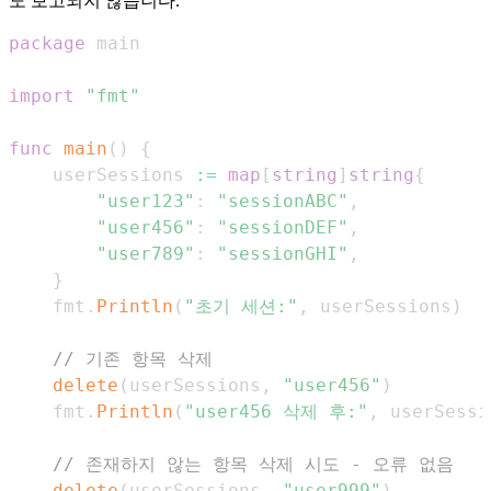
도 보고되지 않습니다.
package
import
"fmt"
func
main
(
)
{
    userSessions 
:=
map
[
string
]
string
{
"user123"
:
"sessionABC"
,
"user456"
:
"sessionDEF"
,
"user789"
:
"sessionGHI"
,
}
    fmt
.
Println
(
"초기 세션:"
,
 userSessions
)
// 기존 항목 삭제
delete
(
userSessions
,
"user456"
)
    fmt
.
Println
(
"user456 삭제 후:"
,
 userSessi
// 존재하지 않는 항목 삭제 시도 - 오류 없음
delete
(
userSessions
,
"user999"
)