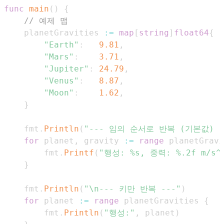
func
main
(
)
{
// 예제 맵
    planetGravities 
:=
map
[
string
]
float64
{
"Earth"
:
9.81
,
"Mars"
:
3.71
,
"Jupiter"
:
24.79
,
"Venus"
:
8.87
,
"Moon"
:
1.62
,
}
    fmt
.
Println
(
"--- 임의 순서로 반복 (기본값) -
for
 planet
,
 gravity 
:=
range
 planetGravi
        fmt
.
Printf
(
"행성: %s, 중력: %.2f m/s^
}
    fmt
.
Println
(
"\n--- 키만 반복 ---"
)
for
 planet 
:=
range
 planetGravities 
{
        fmt
.
Println
(
"행성:"
,
 planet
)