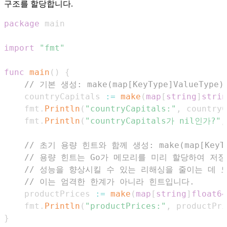
구조를 할당합니다.
package
import
"fmt"
func
main
(
)
{
// 기본 생성: make(map[KeyType]ValueType)
    countryCapitals 
:=
make
(
map
[
string
]
strin
    fmt
.
Println
(
"countryCapitals:"
,
 countryC
    fmt
.
Println
(
"countryCapitals가 nil인가?"
,
// 초기 용량 힌트와 함께 생성: make(map[KeyTyp
// 용량 힌트는 Go가 메모리를 미리 할당하여 저
// 성능을 향상시킬 수 있는 리해싱을 줄이는 데 
// 이는 엄격한 한계가 아니라 힌트입니다.
    productPrices 
:=
make
(
map
[
string
]
float64
    fmt
.
Println
(
"productPrices:"
,
 productPri
}