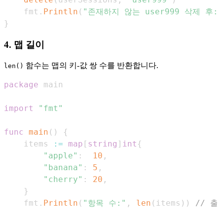
    fmt
.
Println
(
"존재하지 않는 user999 삭제 후:
}
4. 맵 길이
함수는 맵의 키-값 쌍 수를 반환합니다.
len()
package
import
"fmt"
func
main
(
)
{
    items 
:=
map
[
string
]
int
{
"apple"
:
10
,
"banana"
:
5
,
"cherry"
:
20
,
}
    fmt
.
Println
(
"항목 수:"
,
len
(
items
)
)
// 출