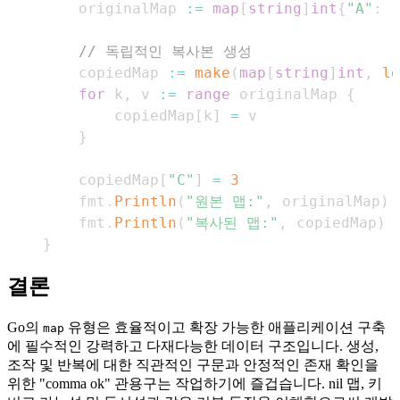
    originalMap 
:=
map
[
string
]
int
{
"A"
:
1
// 독립적인 복사본 생성
    copiedMap 
:=
make
(
map
[
string
]
int
,
le
for
 k
,
 v 
:=
range
 originalMap 
{
        copiedMap
[
k
]
=
}
    copiedMap
[
"C"
]
=
3
    fmt
.
Println
(
"원본 맵:"
,
 originalMap
)
    fmt
.
Println
(
"복사된 맵:"
,
 copiedMap
)
}
결론
Go의
유형은 효율적이고 확장 가능한 애플리케이션 구축
map
에 필수적인 강력하고 다재다능한 데이터 구조입니다. 생성,
조작 및 반복에 대한 직관적인 구문과 안정적인 존재 확인을
위한 "comma ok" 관용구는 작업하기에 즐겁습니다. nil 맵, 키