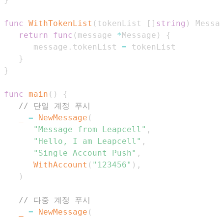
func
WithTokenList
(
tokenList 
[
]
string
)
 Messa
return
func
(
message 
*
Message
)
{
      message
.
tokenList 
=
}
}
func
main
(
)
{
// 단일 계정 푸시
_
=
NewMessage
(
"Message from Leapcell"
,
"Hello, I am Leapcell"
,
"Single Account Push"
,
WithAccount
(
"123456"
)
,
)
// 다중 계정 푸시
_
=
NewMessage
(