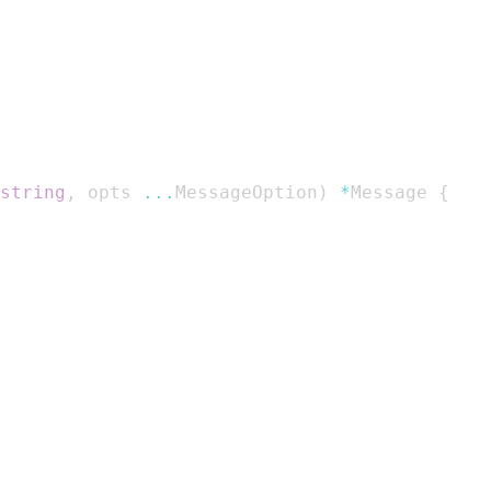
string
,
 opts 
...
MessageOption
)
*
Message 
{