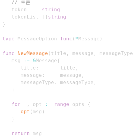
// 토큰
   token     
string
   tokenList 
[
]
string
}
type
 MessageOption 
func
(
*
Message
)
func
NewMessage
(
title
,
 message
,
 messageType 
   msg 
:=
&
Message
{
      title
:
       title
,
      message
:
     message
,
      messageType
:
 messageType
,
}
for
_
,
 opt 
:=
range
 opts 
{
opt
(
msg
)
}
return