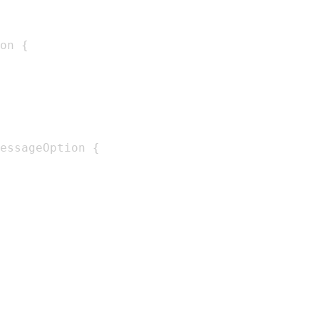
on 
{
essageOption 
{