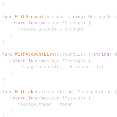
}
func
WithAccount
(
account 
string
)
 MessageOpti
return
func
(
message 
*
Message
)
{
      message
.
account 
=
}
}
func
WithAccountList
(
accountList 
[
]
string
)
 M
return
func
(
message 
*
Message
)
{
      message
.
accountList 
=
}
}
func
WithToken
(
token 
string
)
 MessageOption 
{
return
func
(
message 
*
Message
)
{
      message
.
token 
=
}
}