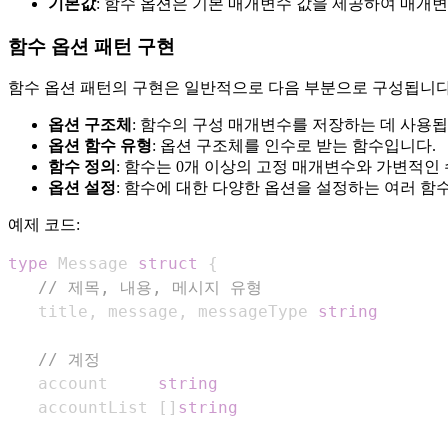
기본값
: 함수 옵션은 기본 매개변수 값을 제공하여 매개변
함수 옵션 패턴 구현
함수 옵션 패턴의 구현은 일반적으로 다음 부분으로 구성됩니다
옵션 구조체
: 함수의 구성 매개변수를 저장하는 데 사용됩
옵션 함수 유형
: 옵션 구조체를 인수로 받는 함수입니다.
함수 정의
: 함수는 0개 이상의 고정 매개변수와 가변적인
옵션 설정
: 함수에 대한 다양한 옵션을 설정하는 여러 함
예제 코드:
type
 Message 
struct
{
// 제목, 내용, 메시지 유형
   title
,
 message
,
 messageType 
string
// 계정
   account     
string
   accountList 
[
]
string