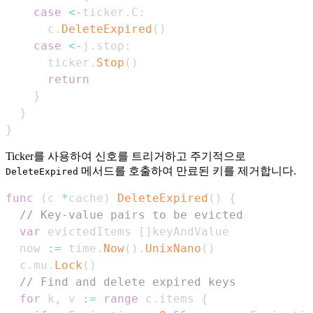
case
<-
ticker
.
C
:
      c
.
DeleteExpired
(
)
case
<-
j
.
stop
:
      ticker
.
Stop
(
)
return
}
}
}
Ticker를 사용하여 신호를 트리거하고 주기적으로
메서드를 호출하여 만료된 키를 제거합니다.
DeleteExpired
func
(
c 
*
cache
)
DeleteExpired
(
)
{
// Key-value pairs to be evicted
var
 evictedItems 
[
]
  now 
:=
 time
.
Now
(
)
.
UnixNano
(
)
  c
.
mu
.
Lock
(
)
// Find and delete expired keys
for
 k
,
 v 
:=
range
 c
.
items 
{