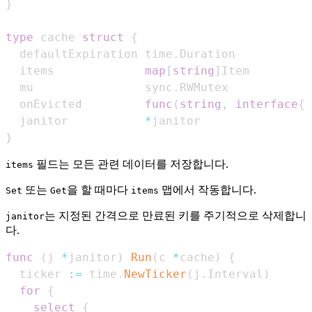
}
type
 cache 
struct
{
  defaultExpiration time
.
  items             
map
[
string
]
  mu                sync
.
  onEvicted         
func
(
string
,
interface
{
}
  janitor           
*
}
필드는 모든 관련 데이터를 저장합니다.
items
또는
을 할 때마다
맵에서 작동합니다.
Set
Get
items
는 지정된 간격으로 만료된 키를 주기적으로 삭제합니
janitor
다.
func
(
j 
*
janitor
)
Run
(
c 
*
cache
)
{
  ticker 
:=
 time
.
NewTicker
(
j
.
Interval
)
for
{
select
{