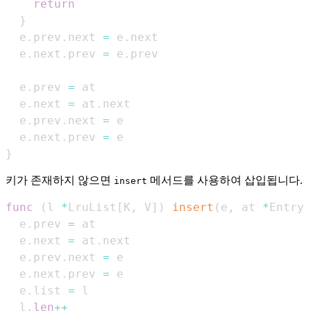
return
}
  e
.
prev
.
next 
=
 e
.
  e
.
next
.
prev 
=
 e
.
  e
.
prev 
=
  e
.
next 
=
 at
.
  e
.
prev
.
next 
=
  e
.
next
.
prev 
=
}
키가 존재하지 않으면
메서드를 사용하여 삽입됩니다.
insert
func
(
l 
*
LruList
[
K
,
 V
]
)
insert
(
e
,
 at 
*
Entry
[
  e
.
prev 
=
  e
.
next 
=
 at
.
  e
.
prev
.
next 
=
  e
.
next
.
prev 
=
  e
.
list 
=
  l
.
len
++