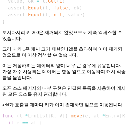
  value
,
 ok 
=
 l
.
Get
(
1
)
  assert
.
Equal
(
t
,
false
,
 ok
)
  assert
.
Equal
(
t
,
nil
,
 value
)
}
보시다시피 키 200은 제거되지 않았으므로 계속 액세스할 수
있습니다.
그러나 키 1은 캐시 크기 제한인 128을 초과하여 이미 제거되
었으므로 더 이상 검색할 수 없습니다.
이는 저장하려는 데이터의 양이 너무 큰 경우에 유용합니다.
가장 자주 사용되는 데이터는 항상 앞으로 이동하여 캐시 적중
률을 높입니다.
오픈 소스 패키지의 내부 구현은 연결된 목록을 사용하여 캐시
된 모든 요소를 유지 관리합니다.
가 호출될 때마다 키가 이미 존재하면 앞으로 이동됩니다.
Add
func
(
l 
*
LruList
[
K
,
 V
]
)
move
(
e
,
 at 
*
Entry
[
K
,
if
 e 
==
 at 
{