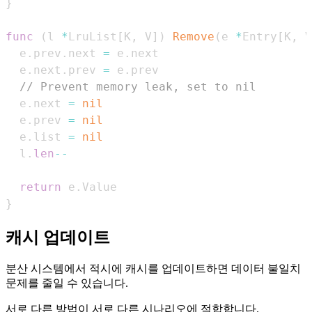
}
func
(
l 
*
LruList
[
K
,
 V
]
)
Remove
(
e 
*
Entry
[
K
,
 V
  e
.
prev
.
next 
=
 e
.
  e
.
next
.
prev 
=
 e
.
// Prevent memory leak, set to nil
  e
.
next 
=
nil
  e
.
prev 
=
nil
  e
.
list 
=
nil
  l
.
len
--
return
 e
.
}
캐시 업데이트
분산 시스템에서 적시에 캐시를 업데이트하면 데이터 불일치
문제를 줄일 수 있습니다.
서로 다른 방법이 서로 다른 시나리오에 적합합니다.