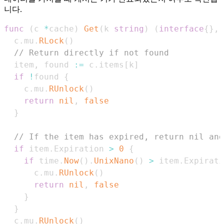
니다.
func
(
c 
*
cache
)
Get
(
k 
string
)
(
interface
{
}
,
  c
.
mu
.
RLock
(
)
// Return directly if not found
  item
,
 found 
:=
 c
.
items
[
k
]
if
!
found 
{
    c
.
mu
.
RUnlock
(
)
return
nil
,
false
}
// If the item has expired, return nil and
if
 item
.
Expiration 
>
0
{
if
 time
.
Now
(
)
.
UnixNano
(
)
>
 item
.
Expirati
      c
.
mu
.
RUnlock
(
)
return
nil
,
false
}
}
  c
.
mu
.
RUnlock
(
)