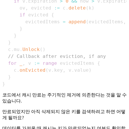
if
 v
.
Expiration 
>
0
&&
 now 
>
 v
.
Expiratio
      ov
,
 evicted 
:=
 c
.
delete
(
k
)
if
 evicted 
{
        evictedItems 
=
append
(
evictedItems
,
 
}
}
}
  c
.
mu
.
Unlock
(
)
// Callback after eviction, if any
for
_
,
 v 
:=
range
 evictedItems 
{
    c
.
onEvicted
(
v
.
key
,
 v
.
value
)
}
}
코드에서 캐시 만료는 주기적인 제거에 의존한다는 것을 알 수
있습니다.
만료되었지만 아직 삭제되지 않은 키를 검색하려고 하면 어떻
게 될까요?
데이터를 가져올 때 캐시는 키가 만료되었는지 여부도 확인합