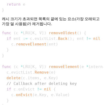
return
}
캐시 크기가 초과되면 목록의 끝에 있는 요소(가장 오래되고
가장 덜 사용됨)가 제거됩니다.
func
(
c 
*
LRU
[
K
,
 V
]
)
removeOldest
(
)
{
if
 ent 
:=
 c
.
evictList
.
Back
(
)
;
 ent 
!=
nil
{
    c
.
removeElement
(
ent
)
}
}
func
(
c 
*
LRU
[
K
,
 V
]
)
removeElement
(
e 
*
interna
  c
.
evictList
.
Remove
(
e
)
delete
(
c
.
items
,
 e
.
Key
)
// Callback after deleting key
if
 c
.
onEvict 
!=
nil
{
    c
.
onEvict
(
e
.
Key
,
 e
.
Value
)
}