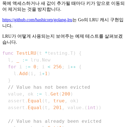
목에 액세스하거나 새 값이 추가될 때마다 키가 앞으로 이동되
어 제거되는 것을 방지합니다.
https://github.com/hashicorp/golang-lru
는 Go의 LRU 캐시 구현입
니다.
LRU가 어떻게 사용되는지 보여주는 예제 테스트를 살펴보겠
습니다.
func
TestLRU
(
t 
*
testing
.
T
)
{
  l
,
_
:=
 lru
.
for
 i 
:=
0
;
 i 
<
256
;
 i
++
{
    l
.
Add
(
i
,
 i
+
1
)
}
// Value has not been evicted
  value
,
 ok 
:=
 l
.
Get
(
200
)
  assert
.
Equal
(
t
,
true
,
 ok
)
  assert
.
Equal
(
t
,
201
,
 value
.
(
int
)
)
// Value has already been evicted