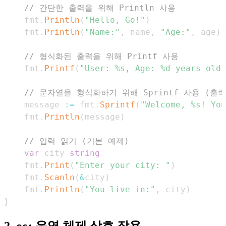
// 간단한 출력을 위해 Println 사용
    fmt
.
Println
(
"Hello, Go!"
)
    fmt
.
Println
(
"Name:"
,
 name
,
"Age:"
,
 age
)
// 형식화된 출력을 위해 Printf 사용
    fmt
.
Printf
(
"User: %s, Age: %d years old,
// 문자열을 형식화하기 위해 Sprintf 사용 (출
    message 
:=
 fmt
.
Sprintf
(
"Welcome, %s! You
    fmt
.
Println
(
message
)
// 입력 읽기 (기본 예제)
var
 city 
string
    fmt
.
Print
(
"Enter your city: "
)
    fmt
.
Scanln
(
&
city
)
    fmt
.
Println
(
"You live in:"
,
 city
)
}
2.
: 운영 체제 상호 작용