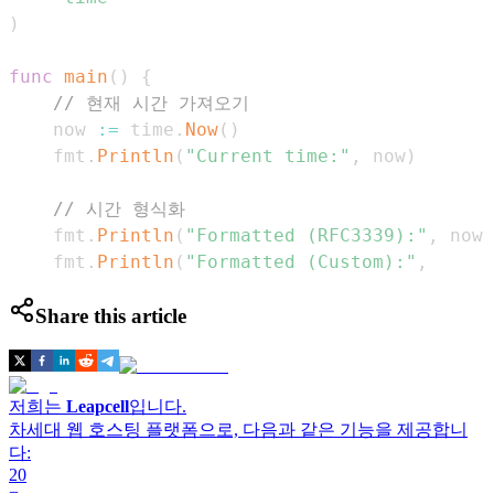
)
func
main
(
)
{
// 현재 시간 가져오기
    now 
:=
 time
.
Now
(
)
    fmt
.
Println
(
"Current time:"
,
 now
)
// 시간 형식화
    fmt
.
Println
(
"Formatted (RFC3339):"
,
 now
.
    fmt
.
Println
(
"Formatted (Custom):"
,
Share this article
저희는
Leapcell
입니다.
차세대 웹 호스팅 플랫폼으로, 다음과 같은 기능을 제공합니
다:
20