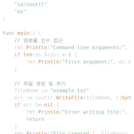
"io/ioutil"
"os"
)
func
main
(
)
{
// 명령줄 인수 접근
    fmt
.
Println
(
"Command-line arguments:"
,
 o
if
len
(
os
.
Args
)
>
1
{
        fmt
.
Println
(
"First argument:"
,
 os
.
Ar
}
// 파일 생성 및 쓰기
    fileName 
:=
"example.txt"
    err 
:=
 ioutil
.
WriteFile
(
fileName
,
[
]
byte
if
 err 
!=
nil
{
        fmt
.
Println
(
"Error writing file:"
,
 e
return
}
    fmt
.
Println
(
"File created:"
,
 fileName
)