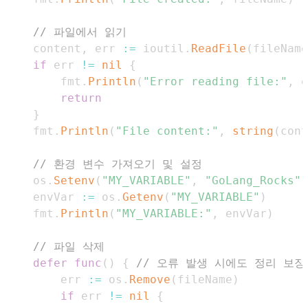
// 파일에서 읽기
    content
,
 err 
:=
 ioutil
.
ReadFile
(
fileName
if
 err 
!=
nil
{
        fmt
.
Println
(
"Error reading file:"
,
 e
return
}
    fmt
.
Println
(
"File content:"
,
string
(
cont
// 환경 변수 가져오기 및 설정
    os
.
Setenv
(
"MY_VARIABLE"
,
"GoLang_Rocks"
)
    envVar 
:=
 os
.
Getenv
(
"MY_VARIABLE"
)
    fmt
.
Println
(
"MY_VARIABLE:"
,
 envVar
)
// 파일 삭제
defer
func
(
)
{
// 오류 발생 시에도 정리 보장
        err 
:=
 os
.
Remove
(
fileName
)
if
 err 
!=
nil
{