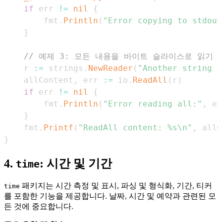
if
 err 
!=
nil
{
        fmt
.
Println
(
"Error copying to stdout
}
// 예제 3: 모든 내용을 바이트 슬라이스로 읽기
    r 
:=
 strings
.
NewReader
(
"Another string t
    allContent
,
 err 
:=
 io
.
ReadAll
(
r
)
if
 err 
!=
nil
{
        fmt
.
Println
(
"Error reading all:"
,
 er
}
    fmt
.
Printf
(
"ReadAll content: %s\n"
,
 allC
}
4.
: 시간 및 기간
time
패키지는 시간 측정 및 표시, 파싱 및 형식화, 기간, 티커
time
를 포함한 기능을 제공합니다. 날짜, 시간 및 예약과 관련된 모
든 것에 중요합니다.