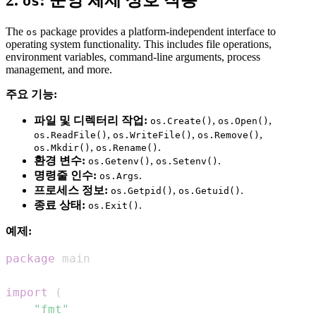
os
The
package provides a platform-independent interface to
os
operating system functionality. This includes file operations,
environment variables, command-line arguments, process
management, and more.
주요 기능:
파일 및 디렉터리 작업:
,
,
os.Create()
os.Open()
,
,
,
os.ReadFile()
os.WriteFile()
os.Remove()
,
.
os.Mkdir()
os.Rename()
환경 변수:
,
.
os.Getenv()
os.Setenv()
명령줄 인수:
.
os.Args
프로세스 정보:
,
.
os.Getpid()
os.Getuid()
종료 상태:
.
os.Exit()
예제:
package
import
(
"fmt"