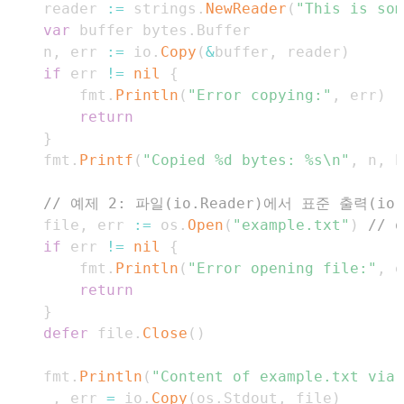
    reader 
:=
 strings
.
NewReader
(
"This is som
var
 buffer bytes
.
    n
,
 err 
:=
 io
.
Copy
(
&
buffer
,
 reader
)
if
 err 
!=
nil
{
        fmt
.
Println
(
"Error copying:"
,
 err
)
return
}
    fmt
.
Printf
(
"Copied %d bytes: %s\n"
,
 n
,
 b
// 예제 2: 파일(io.Reader)에서 표준 출력(io
    file
,
 err 
:=
 os
.
Open
(
"example.txt"
)
// 
if
 err 
!=
nil
{
        fmt
.
Println
(
"Error opening file:"
,
 e
return
}
defer
 file
.
Close
(
)
    fmt
.
Println
(
"Content of example.txt via 
_
,
 err 
=
 io
.
Copy
(
os
.
Stdout
,
 file
)