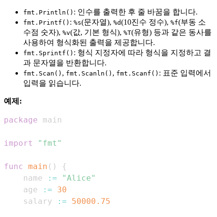
: 인수를 출력한 후 줄 바꿈을 합니다.
fmt.Println()
:
(문자열),
(10진수 정수),
(부동 소
fmt.Printf()
%s
%d
%f
수점 숫자),
(값, 기본 형식),
(유형) 등과 같은 동사를
%v
%T
사용하여 형식화된 출력을 제공합니다.
: 형식 지정자에 따라 형식을 지정하고 결
fmt.Sprintf()
과 문자열을 반환합니다.
,
,
: 표준 입력에서
fmt.Scan()
fmt.Scanln()
fmt.Scanf()
입력을 읽습니다.
예제:
package
import
"fmt"
func
main
(
)
{
    name 
:=
"Alice"
    age 
:=
30
    salary 
:=
50000.75