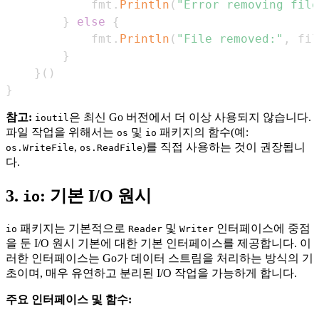
            fmt
.
Println
(
"Error removing file
}
else
{
            fmt
.
Println
(
"File removed:"
,
 fil
}
}
(
)
}
참고:
은 최신 Go 버전에서 더 이상 사용되지 않습니다.
ioutil
파일 작업을 위해서는
및
패키지의 함수(예:
os
io
,
)를 직접 사용하는 것이 권장됩니
os.WriteFile
os.ReadFile
다.
3.
: 기본 I/O 원시
io
패키지는 기본적으로
및
인터페이스에 중점
io
Reader
Writer
을 둔 I/O 원시 기본에 대한 기본 인터페이스를 제공합니다. 이
러한 인터페이스는 Go가 데이터 스트림을 처리하는 방식의 기
초이며, 매우 유연하고 분리된 I/O 작업을 가능하게 합니다.
주요 인터페이스 및 함수: