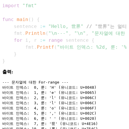
import
"fmt"
func
main
(
)
{
    sentence 
:=
"Hello, 世界"
// "世界"는 멀
    fmt
.
Println
(
"\n---"
,
"\n"
,
"문자열에 대한 Fo
for
 i
,
 r 
:=
range
 sentence 
{
        fmt
.
Printf
(
"바이트 인덱스: %2d, 룬: '%c
}
}
출력:
--- 문자열에 대한 For-range ---

바이트 인덱스:  0, 룬: 'H' (유니코드: U+0048)

바이트 인덱스:  1, 룬: 'e' (유니코드: U+0065)

바이트 인덱스:  2, 룬: 'l' (유니코드: U+006C)

바이트 인덱스:  3, 룬: 'l' (유니코드: U+006C)

바이트 인덱스:  4, 룬: 'o' (유니코드: U+006F)

바이트 인덱스:  5, 룬: ',' (유니코드: U+002C)

바이트 인덱스:  6, 룬: ' ' (유니코드: U+0020)

바이트 인덱스:  7, 룬: '世' (유니코드: U+4E16)
