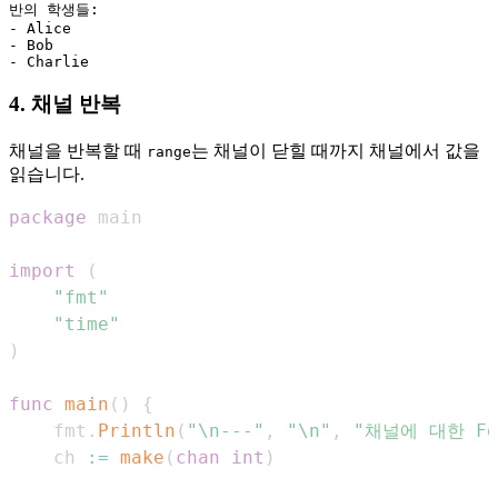
반의 학생들:

- Alice

- Bob

4. 채널 반복
채널을 반복할 때
는 채널이 닫힐 때까지 채널에서 값을
range
읽습니다.
package
import
(
"fmt"
"time"
)
func
main
(
)
{
    fmt
.
Println
(
"\n---"
,
"\n"
,
"채널에 대한 For
    ch 
:=
make
(
chan
int
)