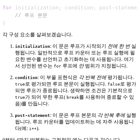
for
 initialization
;
 condition
;
 post
-
statemen
// 루프 본문
}
각 구성 요소를 살펴보겠습니다.
: 이 문은 루프가 시작되기
전에
한 번
실
initialization
행됩니다. 일반적으로 루프 카운터 또는 루프 실행에 필
요한 변수를 선언하고 초기화하는 데 사용됩니다. 여기
서 선언된 변수는
루프에
만
범위가 지정됩니다.
for
: 이 부울 표현식은
각 반복 전에
평가됩니다.
condition
로 평가되면 루프 본문이 실행됩니다.
로 평가
true
false
되면 루프가 종료됩니다. 생략하면 조건은 기본적으로
가 되어 무한 루프(
를 사용하여 종료할 수 있
true
break
음)를 만듭니다.
: 이 문은 루프 본문의
각 반복 후에
실행
post-statement
됩니다. 루프 카운터를 업데이트하는 데 자주 사용됩니
다(예:
).
i++
0부터 4까지 반복하는 고전적인 예는 다음과 같습니다.