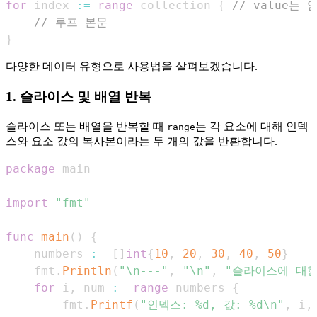
for
 index 
:=
range
 collection 
{
// value는
// 루프 본문
}
다양한 데이터 유형으로 사용법을 살펴보겠습니다.
1. 슬라이스 및 배열 반복
슬라이스 또는 배열을 반복할 때
는 각 요소에 대해 인덱
range
스와 요소 값의 복사본이라는 두 개의 값을 반환합니다.
package
import
"fmt"
func
main
(
)
{
    numbers 
:=
[
]
int
{
10
,
20
,
30
,
40
,
50
}
    fmt
.
Println
(
"\n---"
,
"\n"
,
"슬라이스에 대한 F
for
 i
,
 num 
:=
range
 numbers 
{
        fmt
.
Printf
(
"인덱스: %d, 값: %d\n"
,
 i
,