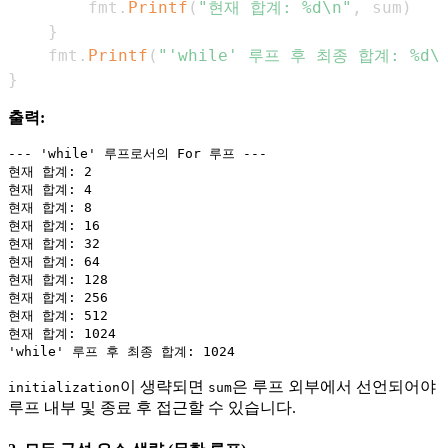
        fmt
.
Printf
(
"현재 합계: %d\n"
,
 sum
)
}
    fmt
.
Printf
(
"'while' 루프 후 최종 합계: %d\
}
출력:
--- 'while' 루프로서의 For 루프 ---

현재 합계: 2

현재 합계: 4

현재 합계: 8

현재 합계: 16

현재 합계: 32

현재 합계: 64

현재 합계: 128

현재 합계: 256

현재 합계: 512

현재 합계: 1024

이 생략되면
은 루프 외부에서 선언되어야
initialization
sum
루프 내부 및 종료 후 접근할 수 있습니다.