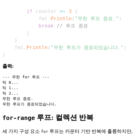
if
 counter 
>=
3
{
            fmt
.
Println
(
"무한 루프 종료."
)
break
// 루프 종료
}
}
    fmt
.
Println
(
"무한 루프가 종료되었습니다."
)
}
출력:
--- 무한 for 루프 ---

틱 0...

틱 1...

틱 2...

무한 루프 종료.

루프: 컬렉션 반복
for-range
세 가지 구성 요소
루프는 카운터 기반 반복에 훌륭하지만,
for