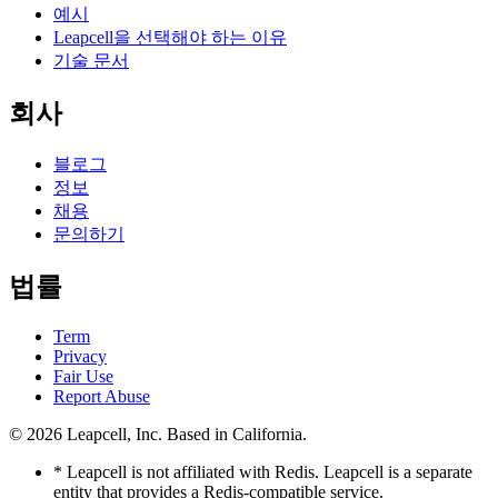
예시
Leapcell을 선택해야 하는 이유
기술 문서
회사
블로그
정보
채용
문의하기
법률
Term
Privacy
Fair Use
Report Abuse
© 2026
Leapcell, Inc.
Based in California.
* Leapcell is not affiliated with Redis. Leapcell is a separate
entity that provides a Redis-compatible service.