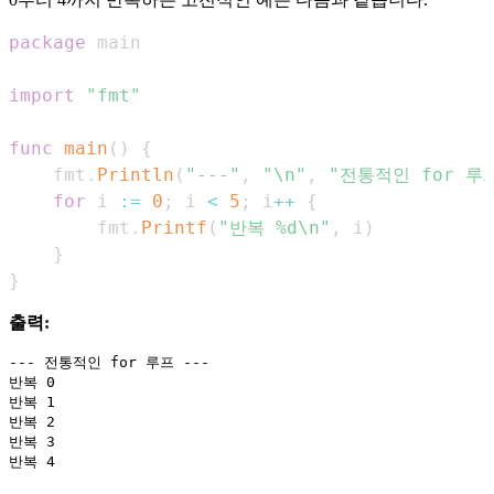
package
import
"fmt"
func
main
(
)
{
    fmt
.
Println
(
"---"
,
"\n"
,
"전통적인 for 루프
for
 i 
:=
0
;
 i 
<
5
;
 i
++
{
        fmt
.
Printf
(
"반복 %d\n"
,
 i
)
}
}
출력:
--- 전통적인 for 루프 ---

반복 0

반복 1

반복 2

반복 3
