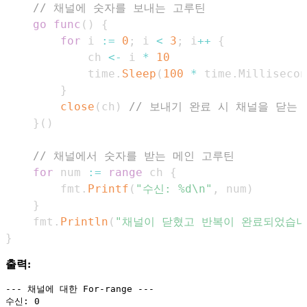
// 채널에 숫자를 보내는 고루틴
go
func
(
)
{
for
 i 
:=
0
;
 i 
<
3
;
 i
++
{
            ch 
<-
 i 
*
10
            time
.
Sleep
(
100
*
 time
.
Millisecon
}
close
(
ch
)
// 보내기 완료 시 채널을 닫는
}
(
)
// 채널에서 숫자를 받는 메인 고루틴
for
 num 
:=
range
 ch 
{
        fmt
.
Printf
(
"수신: %d\n"
,
 num
)
}
    fmt
.
Println
(
"채널이 닫혔고 반복이 완료되었습니
}
출력:
--- 채널에 대한 For-range ---

수신: 0
