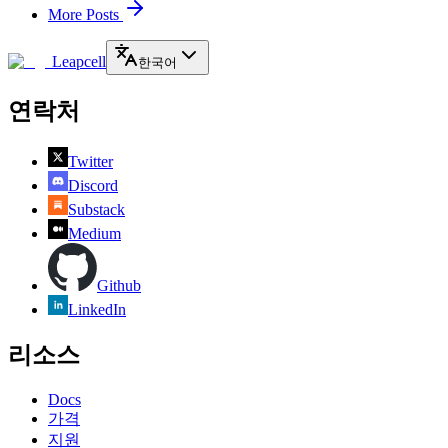
More Posts
Leapcell
한국어
연락처
Twitter
Discord
Substack
Medium
Github
LinkedIn
리소스
Docs
가격
지원