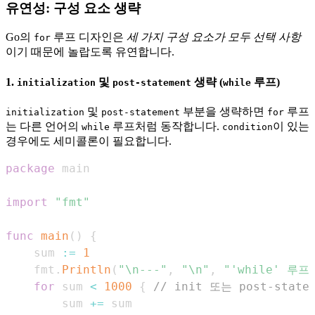
유연성: 구성 요소 생략
Go의
루프 디자인은
세 가지 구성 요소가 모두 선택 사항
for
이기 때문에 놀랍도록 유연합니다.
1.
및
생략 (
루프)
initialization
post-statement
while
및
부분을 생략하면
루프
initialization
post-statement
for
는 다른 언어의
루프처럼 동작합니다.
이 있는
while
condition
경우에도 세미콜론이 필요합니다.
package
import
"fmt"
func
main
(
)
{
    sum 
:=
1
    fmt
.
Println
(
"\n---"
,
"\n"
,
"'while' 루프
for
 sum 
<
1000
{
// init 또는 post-state
        sum 
+=