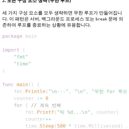
2. 모든 구성 요소 생략 (무한 루프)
세 가지 구성 요소를 모두 생략하면 무한 루프가 만들어집니
다. 이 패턴은 서버, 백그라운드 프로세스 또는
문에 의
break
존하여 루프를 종료하는 상황에 유용합니다.
package
import
(
"fmt"
"time"
)
func
main
(
)
{
    fmt
.
Println
(
"\n---"
,
"\n"
,
"무한 for 루프 
    counter 
:=
0
for
{
// 계속 반복
        fmt
.
Printf
(
"틱 %d...\n"
,
 counter
)
        counter
++
        time
.
Sleep
(
500
*
 time
.
Millisecond
)