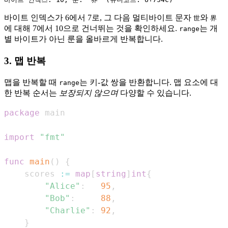
바이트 인덱스가 6에서 7로, 그 다음 멀티바이트 문자
와
世
界
에 대해 7에서 10으로 건너뛰는 것을 확인하세요.
는 개
range
별 바이트가 아닌 룬을 올바르게 반복합니다.
3. 맵 반복
맵을 반복할 때
는 키-값 쌍을 반환합니다. 맵 요소에 대
range
한 반복 순서는
보장되지 않으며
다양할 수 있습니다.
package
import
"fmt"
func
main
(
)
{
    scores 
:=
map
[
string
]
int
{
"Alice"
:
95
,
"Bob"
:
88
,
"Charlie"
:
92
,
}