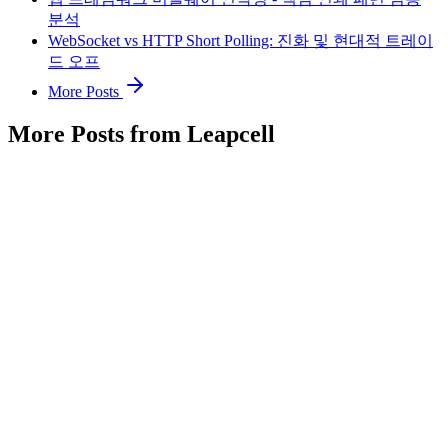
분석
WebSocket vs HTTP Short Polling: 진화 및 현대적 트레이
드 오프
More Posts
More Posts from Leapcell