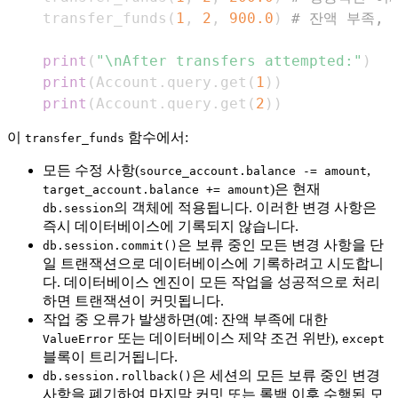
    transfer_funds
(
1
,
2
,
900.0
)
# 잔액 부족,
print
(
"\nAfter transfers attempted:"
)
print
(
Account
.
query
.
get
(
1
)
)
print
(
Account
.
query
.
get
(
2
)
)
이
함수에서:
transfer_funds
모든 수정 사항(
,
source_account.balance -= amount
)은 현재
target_account.balance += amount
의 객체에 적용됩니다. 이러한 변경 사항은
db.session
즉시 데이터베이스에 기록되지 않습니다.
은 보류 중인 모든 변경 사항을 단
db.session.commit()
일 트랜잭션으로 데이터베이스에 기록하려고 시도합니
다. 데이터베이스 엔진이 모든 작업을 성공적으로 처리
하면 트랜잭션이 커밋됩니다.
작업 중 오류가 발생하면(예: 잔액 부족에 대한
또는 데이터베이스 제약 조건 위반),
ValueError
except
블록이 트리거됩니다.
은 세션의 모든 보류 중인 변경
db.session.rollback()
사항을 폐기하여 마지막 커밋 또는 롤백 이후 수행된 모