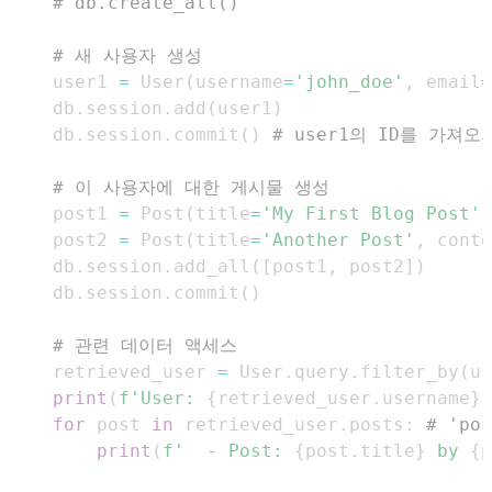
# db.create_all()
# 새 사용자 생성
    user1 
=
 User
(
username
=
'john_doe'
,
 email
=
    db
.
session
.
add
(
user1
)
    db
.
session
.
commit
(
)
# user1의 ID를 가져
# 이 사용자에 대한 게시물 생성
    post1 
=
 Post
(
title
=
'My First Blog Post'
,
    post2 
=
 Post
(
title
=
'Another Post'
,
 conte
    db
.
session
.
add_all
(
[
post1
,
 post2
]
)
    db
.
session
.
commit
(
)
# 관련 데이터 액세스
    retrieved_user 
=
 User
.
query
.
filter_by
(
us
print
(
f'User: 
{
retrieved_user
.
username
}
'
for
 post 
in
 retrieved_user
.
posts
:
# 'p
print
(
f'  - Post: 
{
post
.
title
}
 by 
{
p