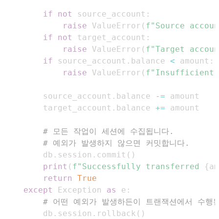
if
not
 source_account
:
raise
 ValueError
(
f"Source accoun
if
not
 target_account
:
raise
 ValueError
(
f"Target accoun
if
 source_account
.
balance 
<
 amount
:
raise
 ValueError
(
f"Insufficient 
        source_account
.
balance 
-=
        target_account
.
balance 
+=
# 모든 작업이 세션에 수집됩니다.
# 예외가 발생하지 않으면 커밋합니다.
        db
.
session
.
commit
(
)
print
(
f"Successfully transferred 
{
am
return
True
except
 Exception 
as
 e
:
# 어떤 예외가 발생하든이 트랜잭션에서 수행
        db
.
session
.
rollback
(
)