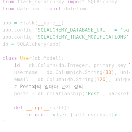
from
 flask_sqlalchemy 
import
from
 datetime 
import
app 
=
 Flask
(
__name__
)
app
.
config
[
'SQLALCHEMY_DATABASE_URI'
]
=
'sql
app
.
config
[
'SQLALCHEMY_TRACK_MODIFICATIONS'
]
db 
=
 SQLAlchemy
(
app
)
class
User
(
db
.
Model
)
:
id
=
 db
.
Column
(
db
.
Integer
,
 primary_key
=
T
    username 
=
 db
.
Column
(
db
.
String
(
80
)
,
 uniq
    email 
=
 db
.
Column
(
db
.
String
(
120
)
,
 unique
# Post와의 일대다 관계 정의
    posts 
=
 db
.
relationship
(
'Post'
,
 backref
=
def
__repr__
(
self
)
:
return
 f'
<
User 
{
self
.
username
}
>