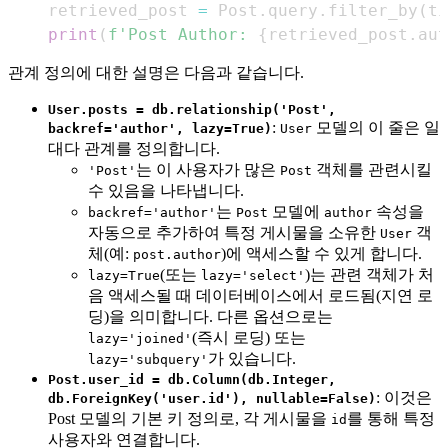
    retrieved_post 
=
 Post
.
query
.
filter_by
(
ti
print
(
f'Post Author: 
{
retrieved_post
.
aut
관계 정의에 대한 설명은 다음과 같습니다.
User.posts = db.relationship('Post',
:
모델의 이 줄은 일
backref='author', lazy=True)
User
대다 관계를 정의합니다.
는 이 사용자가 많은
객체를 관련시킬
'Post'
Post
수 있음을 나타냅니다.
는
모델에
속성을
backref='author'
Post
author
자동으로 추가하여 특정 게시물을 소유한
객
User
체(예:
)에 액세스할 수 있게 합니다.
post.author
(또는
)는 관련 객체가 처
lazy=True
lazy='select'
음 액세스될 때 데이터베이스에서 로드됨(지연 로
딩)을 의미합니다. 다른 옵션으로는
(즉시 로딩) 또는
lazy='joined'
가 있습니다.
lazy='subquery'
Post.user_id = db.Column(db.Integer,
: 이것은
db.ForeignKey('user.id'), nullable=False)
Post 모델의 기본 키 정의로, 각 게시물을
를 통해 특정
id
사용자와 연결합니다.