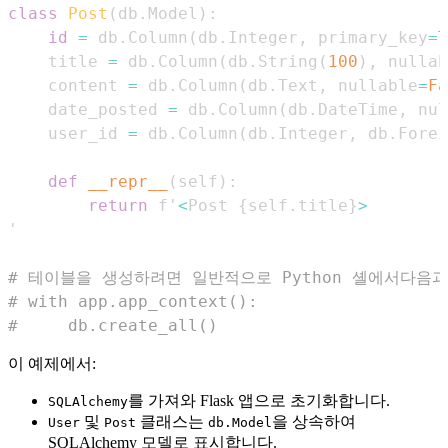
class
Post
(
db
.
Model
)
:
id
=
 db
.
Column
(
db
.
Integer
,
 primary_key
=
T
    title 
=
 db
.
Column
(
db
.
String
(
100
)
,
 nullab
    content 
=
 db
.
Column
(
db
.
Text
,
 nullable
=
Fa
    date_posted 
=
 db
.
Column
(
db
.
DateTime
,
 nul
    user_id 
=
 db
.
Column
(
db
.
Integer
,
 db
.
Forei
def
__repr__
(
self
)
:
return
 f'
<
Post 
{
self
.
title
}
>
# 테이블을 생성하려면 일반적으로 Python 셸에서다음
# with app.app_context():
#     db.create_all()
이 예제에서:
를 가져와 Flask 앱으로 초기화합니다.
SQLAlchemy
및
클래스는
을 상속하여
User
Post
db.Model
SQLAlchemy 모델로 표시합니다.