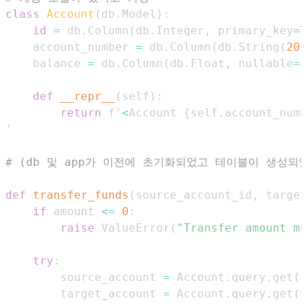
class
Account
(
db
.
Model
)
:
id
=
 db
.
Column
(
db
.
Integer
,
 primary_key
=
T
    account_number 
=
 db
.
Column
(
db
.
String
(
20
)
    balance 
=
 db
.
Column
(
db
.
Float
,
 nullable
=
F
def
__repr__
(
self
)
:
return
 f'
<
Account 
{
self
.
account_numb
# (db 및 app가 이전에 초기화되었고 테이블이 생성되
def
transfer_funds
(
source_account_id
,
 target
if
 amount 
<=
0
:
raise
 ValueError
(
"Transfer amount mu
try
:
        source_account 
=
 Account
.
query
.
get
(
s
        target_account 
=
 Account
.
query
.
get
(
t