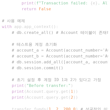
print
(
f"Transaction failed: 
{
e
}
. All
return
False
# 사용 예제
with
 app
.
app_context
(
)
:
# db.create_all() # Account 테이블이 존
# 테스트용 계정 초기화
# account_a = Account(account_number='AC
# account_b = Account(account_number='AC
# db.session.add_all([account_a, account
# db.session.commit()
# 초기 설정 후 계정 ID 1과 2가 있다고 가정
print
(
"Before transfer:"
)
print
(
Account
.
query
.
get
(
1
)
)
print
(
Account
.
query
.
get
(
2
)
)
    transfer_funds
(
1
,
2
,
200.0
)
# 성공적인 이