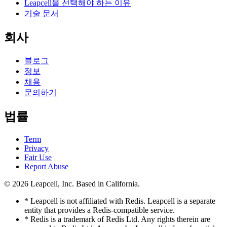
Leapcell을 선택해야 하는 이유
기술 문서
회사
블로그
정보
채용
문의하기
법률
Term
Privacy
Fair Use
Report Abuse
© 2026
Leapcell, Inc.
Based in California.
* Leapcell is not affiliated with Redis. Leapcell is a separate
entity that provides a Redis-compatible service.
* Redis is a trademark of Redis Ltd. Any rights therein are