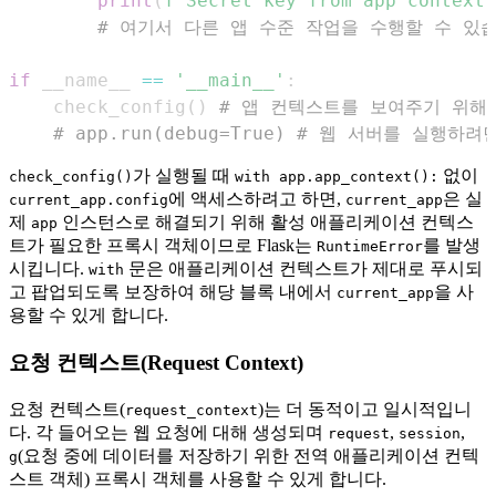
print
(
f"Secret key from app context:
# 여기서 다른 앱 수준 작업을 수행할 수 있
if
 __name__ 
==
'__main__'
:
    check_config
(
)
# 앱 컨텍스트를 보여주기 위해
# app.run(debug=True) # 웹 서버를 실행
가 실행될 때
없이
check_config()
with app.app_context():
에 액세스하려고 하면,
은 실
current_app.config
current_app
제
인스턴스로 해결되기 위해 활성 애플리케이션 컨텍스
app
트가 필요한 프록시 객체이므로 Flask는
를 발생
RuntimeError
시킵니다.
문은 애플리케이션 컨텍스트가 제대로 푸시되
with
고 팝업되도록 보장하여 해당 블록 내에서
을 사
current_app
용할 수 있게 합니다.
요청 컨텍스트(Request Context)
요청 컨텍스트(
)는 더 동적이고 일시적입니
request_context
다. 각 들어오는 웹 요청에 대해 생성되며
,
,
request
session
(요청 중에 데이터를 저장하기 위한 전역 애플리케이션 컨텍
g
스트 객체) 프록시 객체를 사용할 수 있게 합니다.