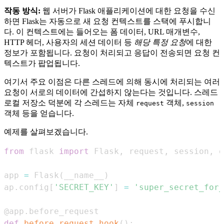
작동 방식:
웹 서버가 Flask 애플리케이션에 대한 요청을 수신
하면 Flask는 자동으로 새 요청 컨텍스트를 스택에 푸시합니
다. 이 컨텍스트에는 들어오는 폼 데이터, URL 매개변수,
HTTP 헤더, 사용자의 세션 데이터 등
해당 특정 요청
에 대한
정보가 포함됩니다. 요청이 처리되고 응답이 전송되면 요청 컨
텍스트가 팝업됩니다.
여기서 주요 이점은 다른 스레드에 의해 동시에 처리되는 여러
요청이 서로의 데이터에 간섭하지 않는다는 것입니다. 스레드
로컬 저장소 덕분에 각 스레드는 자체
객체,
request
session
객체 등을 얻습니다.
예제를 살펴보겠습니다.
from
 flask 
import
 Flask
,
 request
,
 session
,
app 
=
 Flask
(
__name__
)
ap
.
config
[
'SECRET_KEY'
]
=
'super_secret_for_
@app
.
before_request
def
before_request_hook
(
)
: