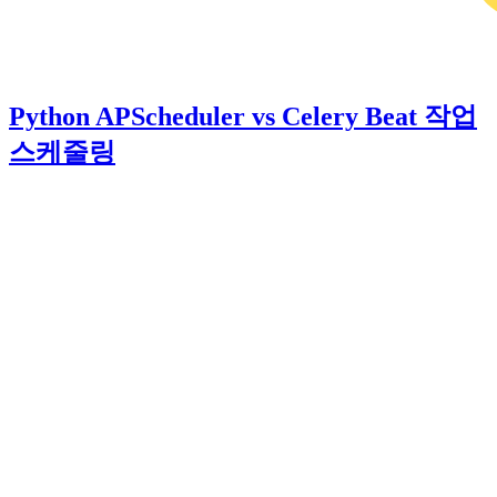
Python APScheduler vs Celery Beat 작업
스케줄링