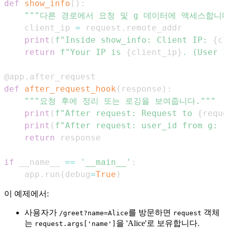
def
show_info
(
)
:
"""다른 경로에서 요청 및 g 데이터에 액세스합니다
    client_ip 
=
 request
.
print
(
f"Inside show_info: Client IP: 
{
cl
return
f"Your IP is 
{
client_ip
}
. (User I
@app
.
after_request
def
after_request_hook
(
response
)
:
"""요청 후에 정리 또는 로깅을 보여줍니다."""
print
(
f"After request: Request to 
{
reque
print
(
f"After request: user_id from g: 
{
return
if
 __name__ 
==
'__main__'
:
    app
.
run
(
debug
=
True
)
이 예제에서:
사용자가
를 방문하면
객체
/greet?name=Alice
request
는
을 'Alice'로 보유합니다.
request.args['name']