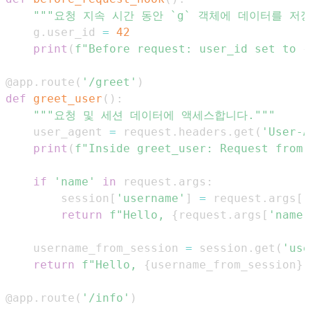
"""요청 지속 시간 동안 `g` 객체에 데이터를 저
    g
.
user_id 
=
42
print
(
f"Before request: user_id set to 
{
@app
.
route
(
'/greet'
)
def
greet_user
(
)
:
"""요청 및 세션 데이터에 액세스합니다."""
    user_agent 
=
 request
.
headers
.
get
(
'User-A
print
(
f"Inside greet_user: Request from 
if
'name'
in
 request
.
args
:
        session
[
'username'
]
=
 request
.
args
[
'
return
f"Hello, 
{
request
.
args
[
'name'
    username_from_session 
=
 session
.
get
(
'use
return
f"Hello, 
{
username_from_session
}
!
@app
.
route
(
'/info'
)