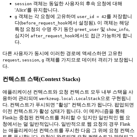
객체는 동일한 사용자의 후속 요청에 대해
session
'Alice'를 유지합니다.
객체는 각 요청에 고유하며
를 저장합니
g
user_id = 42
다(
에서 설정됨). 이 객체는 해당
before_request_hook
특정 요청의 수명 주기 동안
및
,
greet_user
show_info
심지어
에서도 접근 가능하게 합니
after_request_hook
다.
다른 사용자가 동시에 이러한 경로에 액세스하면 고유한
,
,
객체를 가지므로 데이터 격리가 보장됩니
request
session
g
다.
컨텍스트 스택(Context Stacks)
애플리케이션 컨텍스트와 요청 컨텍스트 모두 내부 스택을 사
용하여 관리되며
으로 구현됩니
werkzeug.local.LocalStack
다. 컨텍스트가 푸시되면 "활성" 컨텍스트가 됩니다. 팝업되면
이전 컨텍스트가 활성 상태가 됩니다. 이 메커니즘을 통해
Flask는 중첩된 컨텍스트를 처리할 수 있지만 일반적인 웹 요
청에서는 덜 일반적입니다. 일반적으로 웹 요청의 경우 Flask
는 애플리케이션 컨텍스트를 푸시한 다음 그 위에 요청 컨텍스
트를 푸시합니다. 요청이 완료되면 요청 컨텍스트가 팝업되고