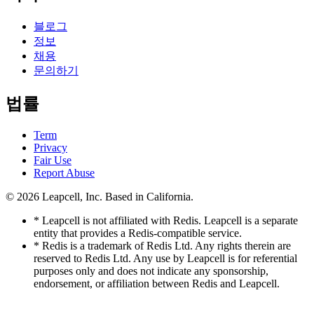
블로그
정보
채용
문의하기
법률
Term
Privacy
Fair Use
Report Abuse
© 2026
Leapcell, Inc.
Based in California.
* Leapcell is not affiliated with Redis. Leapcell is a separate
entity that provides a Redis-compatible service.
* Redis is a trademark of Redis Ltd. Any rights therein are
reserved to Redis Ltd. Any use by Leapcell is for referential
purposes only and does not indicate any sponsorship,
endorsement, or affiliation between Redis and Leapcell.