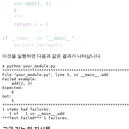
    """
return
 a 
+
if
 __name__ 
==
"__main__"
:
    doctest
.
testmod
(
)
이것을 실행하면 다음과 같은 결과가 나타납니다.
$ python your_module.py

*******************************************************
File "your_module.py", line 5, in __main__.add

Failed example:

    add(2, 3)

Expected:

    6

Got:

    5

*******************************************************
1 items had failures:

   1 of   1 in __main__.add
