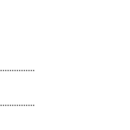
***************

***************
