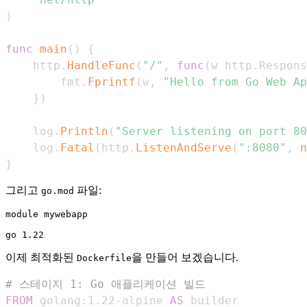
)
func
main
(
)
{
	http
.
HandleFunc
(
"/"
,
func
(
w http
.
Respons
		fmt
.
Fprintf
(
w
,
"Hello from Go Web Ap
}
)
	log
.
Println
(
"Server listening on port 80
	log
.
Fatal
(
http
.
ListenAndServe
(
":8080"
,
n
}
그리고
파일:
go.mod
module mywebapp

이제 최적화된
을 만들어 보겠습니다.
Dockerfile
# 스테이지 1: Go 애플리케이션 빌드
FROM
 golang:1.22-alpine 
AS
 builder