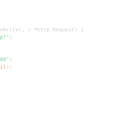
eWriter
,
 r 
*
http
.
Request
)
{
p!"
)
80"
)
il
)
)